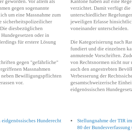
r geworden. Vor allem als
Kantone haben auf eine Rege
ahmen gegen sogenannte
verzichtet. Damit verfügt di
zlich um eine Massnahme zum
unterschiedlicher Regelunge
 sicherheitspolizeilicher
jeweiligen Erlasse hinsichtl
 Die diesbezüglichen
voneinander unterscheiden.
en Hundegesetzen oder in
lerdings für erstere Lösung
Die Kategorisierung nach Ras
fundiert und die einzelnen ka
anmutende Vorschriften. Zud
hriften gegen "gefährliche"
von Rechtsnormen nicht nur 
 ergriffenen Massnahmen
auch den angestrebten Bevöl
e neben Bewilligungspflichten
Verbesserung der Rechtssiche
rassen vor.
gesamtschweizerische Einhei
eidgenössischen Hundegesetz
 eidgenössisches Hunderecht
Stellungnahme der TIR im
80 der Bundesverfassung un