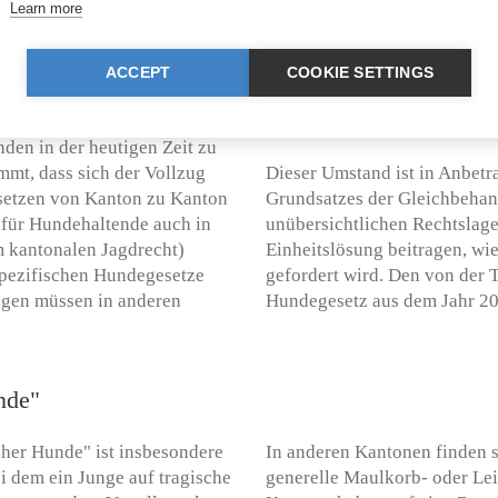
Learn more
ACCEPT
COOKIE SETTINGS
edlich ausgestaltet. Dies
Nicht zu vernachlässigen si
den in der heutigen Zeit zu
mmt, dass sich der Vollzug
Dieser Umstand ist in Anbetr
esetzen von Kanton zu Kanton
Grundsatzes der Gleichbehan
 für Hundehaltende auch in
unübersichtlichen Rechtslage
m kantonalen Jagdrecht)
Einheitslösung beitragen, wi
 spezifischen Hundegesetze
gefordert wird. Den von der 
ngen müssen in anderen
Hundegesetz aus dem Jahr 20
nde"
cher Hunde" ist insbesondere
In anderen Kantonen finden s
i dem ein Junge auf tragische
generelle Maulkorb- oder Lei