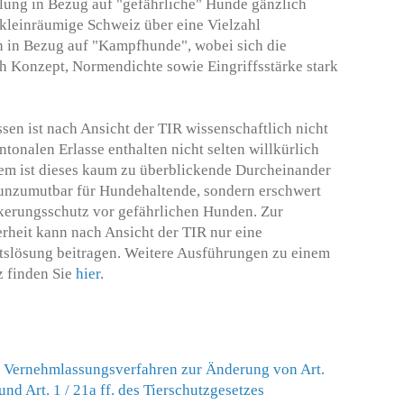
lung in Bezug auf "gefährliche" Hunde gänzlich
e kleinräumige Schweiz über eine Vielzahl
n in Bezug auf "Kampfhunde", wobei sich die
ich Konzept, Normendichte sowie Eingriffsstärke stark
sen ist nach Ansicht der TIR wissenschaftlich nicht
ntonalen Erlasse enthalten nicht selten willkürlich
em ist dieses kaum zu überblickende Durcheinander
unzumutbar für Hundehaltende, sondern erschwert
kerungsschutz vor gefährlichen Hunden. Zur
rheit kann nach Ansicht der TIR nur eine
tslösung beitragen. Weitere Ausführungen zu einem
 finden Sie
hier
.
 Vernehmlassungsverfahren zur Änderung von Art.
d Art. 1 / 21a ff. des Tierschutzgesetzes