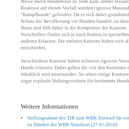
Weise durch Hundebisse zu Tode kam, immer brisante
Reaktion auf diesen Vorfall wurden rigorose Massn
"Kampfhunde" gefordert. Da es sich dabei grundsät
Schutz der Bevölkerung vor Hunden handelt, ist diese
Natur und fällt daher in die Kompetenz der Kantone.
Vorschriften finden sich je nach Kanton in speziell
anderen Erlassen. Die meisten Kantone haben sich al
entschieden.
Verschiedene Kantone haben teilweise rigorose Vorsc
Hunde erlassen. Dabei gehen die von den Kantonen
inhaltlich weit auseinander: So sehen einige Kanton
sogar explizite Haltungsverbote für bestimmte Hunde
Weitere Informationen
Stellungnahme der TIR zum WBK-Entwurf für ein
zu Händen der WBK Ständerat (27.01.2010)