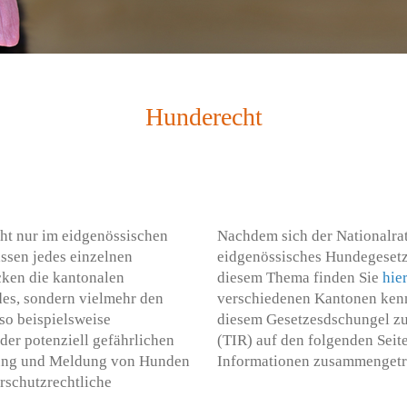
Hunderecht
cht nur im eidgenössischen
Nachdem sich der Nationalrat
assen jedes einzelnen
eidgenössisches Hundegesetz
ken die kantonalen
diesem Thema finden Sie
hie
es, sondern vielmehr den
verschiedenen Kantonen kenn
so beispielsweise
diesem Gesetzesdschungel zu e
der potenziell gefährlichen
(TIR) auf den folgenden Seit
nung und Meldung von Hunden
Informationen zusammengetr
erschutzrechtliche