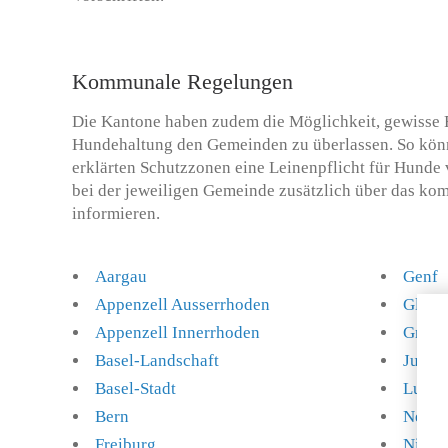
Kommunale Regelungen
Die Kantone haben zudem die Möglichkeit, gewisse 
Hundehaltung den Gemeinden zu überlassen. So könn
erklärten Schutzzonen eine Leinenpflicht für Hunde v
bei der jeweiligen Gemeinde zusätzlich über das ko
informieren.
Aargau
Genf
Appenzell Ausserrhoden
Glaru
Appenzell Innerrhoden
Graub
Basel-Landschaft
Jura
Basel-Stadt
Luzer
Bern
Neuen
Freiburg
Nidwa