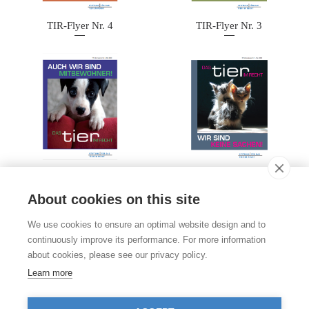
TIR-Flyer Nr. 4
TIR-Flyer Nr. 3
TIR-Flyer Nr. 2
TIR-Flyer Nr. 1
About cookies on this site
Kontakt
We use cookies to ensure an optimal website design and to
Stiftung für das Tier im Recht (TIR)
continuously improve its performance. For more information
Rigistrasse 9
about cookies, please see our privacy policy.
CH - 8006 Zürich
+41 (0)43 443 06 43
Learn more
info@tierimrecht.org
Ihre Spende kann von den Steuern abgezogen werden.