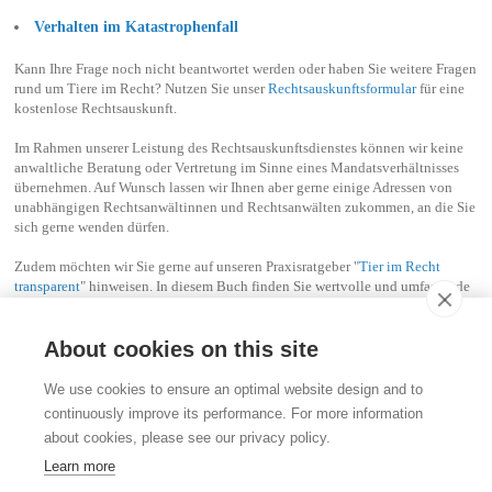
Verhalten im Katastrophenfall
Kann Ihre Frage noch nicht beantwortet werden oder haben Sie weitere Fragen
rund um Tiere im Recht? Nutzen Sie unser
Rechtsauskunftsformular
für eine
kostenlose Rechtsauskunft.
Im Rahmen unserer Leistung des Rechtsauskunftsdienstes können wir keine
anwaltliche Beratung oder Vertretung im Sinne eines Mandatsverhältnisses
übernehmen. Auf Wunsch lassen wir Ihnen aber gerne einige Adressen von
unabhängigen Rechtsanwältinnen und Rechtsanwälten zukommen, an die Sie
sich gerne wenden dürfen.
Zudem möchten wir Sie gerne auf unseren Praxisratgeber "
Tier im Recht
transparent
" hinweisen. In diesem Buch finden Sie wertvolle und umfassende
Informationen rund um rechtliche Fragestellungen zum Tier im Recht. Das
Buch kann über unseren
Webshop
bestellt werden.
About cookies on this site
Kontakt
We use cookies to ensure an optimal website design and to
Stiftung für das Tier im Recht (TIR)
continuously improve its performance. For more information
Rigistrasse 9
about cookies, please see our privacy policy.
CH - 8006 Zürich
+41 (0)43 443 06 43
Learn more
info@tierimrecht.org