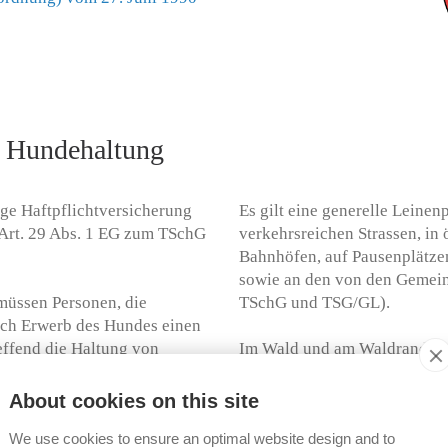
r Hundehaltung
ige Haftpflichtversicherung
Es gilt eine generelle Leinen
Art. 29 Abs. 1 EG zum TSchG
verkehrsreichen Strassen, in 
Bahnhöfen, auf Pausenplätzen
sowie an den von den Gemeind
üssen Personen, die
TSchG und TSG/GL).
nach Erwerb des Hundes einen
effend die Haltung von
Im Wald und am Waldrand sin
achweis über Kenntnisse und
zu halten, ausgenommen Jagd
den Umgang mit ihnen gilt
während der Viehtreiberdien
About cookies on this site
stehen des kantonalen
dies zu deren Ausbildung oder
We use cookies to ensure an optimal website design and to
rordnung/GL). Dieser
Jagdverordnung/GL).