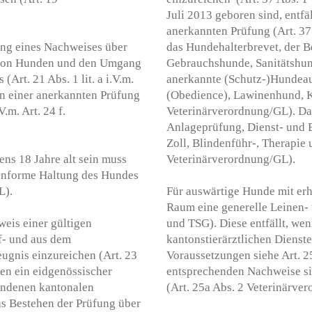
Juli 2013 geboren sind, entfä
anerkannten Prüfung (Art. 37
ung eines Nachweises über
das Hundehalterbrevet, der Be
g von Hunden und den Umgang
Gebrauchshunde, Sanitätshun
Art. 21 Abs. 1 lit. a i.V.m.
anerkannte (Schutz-)Hundea
n einer anerkannten Prüfung
(Obedience), Lawinenhund, 
.m. Art. 24 f.
Veterinärverordnung/GL). Da
Anlageprüfung, Dienst- und 
Zoll, Blindenführ-, Therapi
ens 18 Jahre alt sein muss
Veterinärverordnung/GL).
konforme Haltung des Hundes
L).
Für auswärtige Hunde mit erh
Raum eine generelle Leinen-
eis einer gültigen
und TSG). Diese entfällt, we
f- und aus dem
kantonstierärztlichen Dienst
ugnis einzureichen (Art. 23
Voraussetzungen siehe Art. 2
en ein eidgenössischer
entsprechenden Nachweise si
andenen kantonalen
(Art. 25a Abs. 2 Veterinärve
s Bestehen der Prüfung über