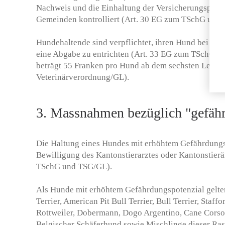
Nachweis und die Einhaltung der Versicherungspfli
Gemeinden kontrolliert (Art. 30 EG zum TSchG und
Hundehaltende sind verpflichtet, ihren Hund bei de
eine Abgabe zu entrichten (Art. 33 EG zum TSchG 
beträgt 55 Franken pro Hund ab dem sechsten Lebens
Veterinärverordnung/GL).
3. Massnahmen bezüglich "gefähr
Die Haltung eines Hundes mit erhöhtem Gefährdungs
Bewilligung des Kantonstierarztes oder Kantonstierä
TSchG und TSG/GL).
Als Hunde mit erhöhtem Gefährdungspotenzial gelte
Terrier, American Pit Bull Terrier, Bull Terrier, Staffo
Rottweiler, Dobermann, Dogo Argentino, Cane Corso
Belgischer Schäferhund sowie Mischlinge dieser Ras