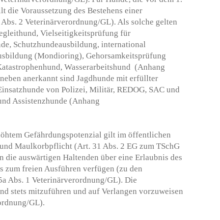
llt die Voraussetzung des Bestehens einer
 Abs. 2 Veterinärverordnung/GL). Als solche gelten
gleithund, Vielseitigkeitsprüfung für
de, Schutzhundeausbildung, international
usbildung (Mondioring), Gehorsamkeitsprüfung
Katastrophenhund, Wasserarbeitshund (Anhang
neben anerkannt sind Jagdhunde mit erfüllter
Einsatzhunde von Polizei, Militär, REDOG, SAC und
e und Assistenzhunde (Anhang
öhtem Gefährdungspotenzial gilt im öffentlichen
 und Maulkorbpflicht (Art. 31 Abs. 2 EG zum TSchG
nn die auswärtigen Haltenden über eine Erlaubnis des
es zum freien Ausführen verfügen (zu den
5a Abs. 1 Veterinärverordnung/GL). Die
nd stets mitzuführen und auf Verlangen vorzuweisen
rordnung/GL).