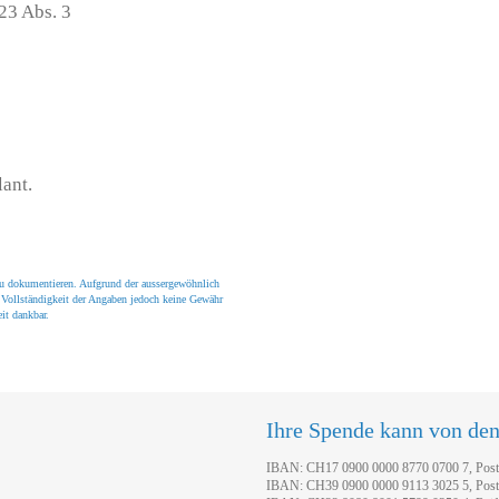
23 Abs. 3
ant.
zu dokumentieren. Aufgrund der aussergewöhnlich
 Vollständigkeit der Angaben jedoch keine Gewähr
it dankbar.
Ihre Spende kann von de
IBAN: CH17 0900 0000 8770 0700 7, Pos
IBAN: CH39 0900 0000 9113 3025 5, Pos