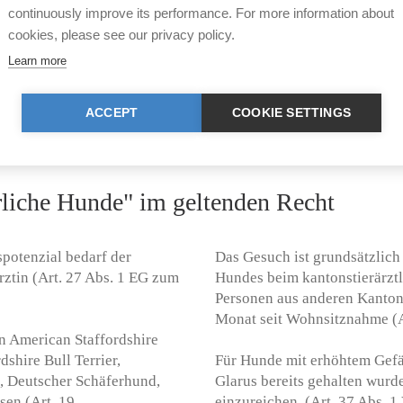
continuously improve its performance. For more information about
cht werden von den
 TSG/GL).
Die kantonale Jagdbehörde k
cookies, please see our privacy policy.
oder patentierte Jägerinnen o
Learn more
r Gemeinde zu melden und
Jagdverordnung/GL).
und TSG/GL). Diese Hundetaxe
ACCEPT
COOKIE SETTINGS
monat (Art. 31 Abs. 1
liche Hunde" im geltenden Recht
potenzial bedarf der
Das Gesuch ist grundsätzlich
rztin (Art. 27 Abs. 1 EG zum
Hundes beim kantonstierärztl
Personen aus anderen Kantone
Monat seit Wohnsitznahme (A
n American Staffordshire
rdshire Bull Terrier,
Für Hunde mit erhöhtem Gefä
, Deutscher Schäferhund,
Glarus bereits gehalten wurde
sen (Art. 19
einzureichen (Art. 37 Abs. 1