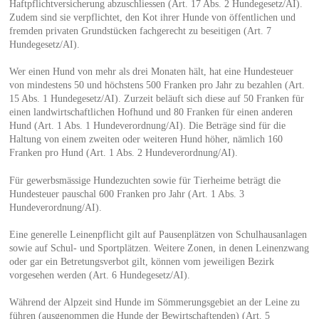
Haftpflichtversicherung abzuschliessen (Art. 17 Abs. 2 Hundegesetz/AI).
Zudem sind sie verpflichtet, den Kot ihrer Hunde von öffentlichen und
fremden privaten Grundstücken fachgerecht zu beseitigen (Art. 7
Hundegesetz/AI).
Wer einen Hund von mehr als drei Monaten hält, hat eine Hundesteuer
von mindestens 50 und höchstens 500 Franken pro Jahr zu bezahlen (Art.
15 Abs. 1 Hundegesetz/AI). Zurzeit beläuft sich diese auf 50 Franken für
einen landwirtschaftlichen Hofhund und 80 Franken für einen anderen
Hund (Art. 1 Abs. 1 Hundeverordnung/AI). Die Beträge sind für die
Haltung von einem zweiten oder weiteren Hund höher, nämlich 160
Franken pro Hund (Art. 1 Abs. 2 Hundeverordnung/AI).
Für gewerbsmässige Hundezuchten sowie für Tierheime beträgt die
Hundesteuer pauschal 600 Franken pro Jahr (Art. 1 Abs. 3
Hundeverordnung/AI).
Eine generelle Leinenpflicht gilt auf Pausenplätzen von Schulhausanlagen
sowie auf Schul- und Sportplätzen. Weitere Zonen, in denen Leinenzwang
oder gar ein Betretungsverbot gilt, können vom jeweiligen Bezirk
vorgesehen werden (Art. 6 Hundegesetz/AI).
Während der Alpzeit sind Hunde im Sömmerungsgebiet an der Leine zu
führen (ausgenommen die Hunde der Bewirtschaftenden) (Art. 5