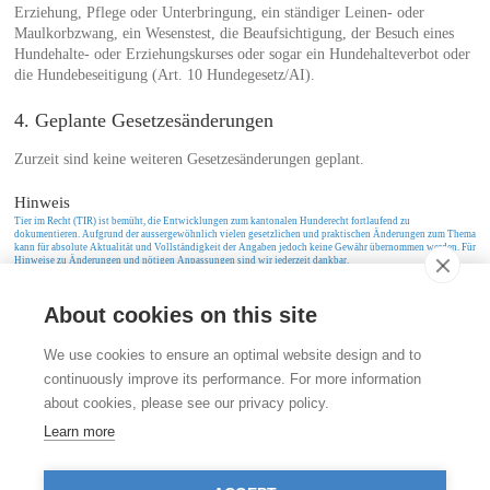
Erziehung, Pflege oder Unterbringung, ein ständiger Leinen- oder
Maulkorbzwang, ein Wesenstest, die Beaufsichtigung, der Besuch eines
Hundehalte- oder Erziehungskurses oder sogar ein Hundehalteverbot oder
die Hundebeseitigung (Art. 10 Hundegesetz/AI).
4. Geplante Gesetzesänderungen
Zurzeit sind keine weiteren Gesetzesänderungen geplant.
Hinweis
Tier im Recht (TIR) ist bemüht, die Entwicklungen zum kantonalen Hunderecht fortlaufend zu
dokumentieren. Aufgrund der aussergewöhnlich vielen gesetzlichen und praktischen Änderungen zum Thema
kann für absolute Aktualität und Vollständigkeit der Angaben jedoch keine Gewähr übernommen werden. Für
Hinweise zu Änderungen und nötigen Anpassungen sind wir jederzeit dankbar.
About cookies on this site
Kontakt
We use cookies to ensure an optimal website design and to
Stiftung für das Tier im Recht (TIR)
continuously improve its performance. For more information
Rigistrasse 9
about cookies, please see our privacy policy.
CH - 8006 Zürich
+41 (0)43 443 06 43
Learn more
info@tierimrecht.org
Ihre Spende kann von den Steuern abgezogen werden.