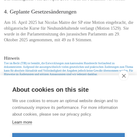
4. Geplante Gesetzesänderungen
Am 16. April 2025 hat Nicolas Maitre der SP eine Motion eingebracht, die
obligatorische Kurse für Neuhundehaltende verlangt (Motion 1529). Sie
wurde in der Parlamentssitzung des jurassischen Parlaments am 29.
Oktober 2025 angenommen, mit 49 zu 8 Stimmen.
Hinweis
Tier im Recht (TIR) ist bemüht, die Entwicklungen zum kantonalen Hunderecht fortlaufend zu
dokumentieren. Aufgrund der aussergewöhnlich vielen gesetzlichen und praktischen Änderungen zum Thema
kann für absolute Aktualität und Vollständigkeit der Angaben jedoch keine Gewähr übernommen werden. Für
Hinweise zu Änderungen und nötigen Anpassungen sind wir jederzeit dankbar.
About cookies on this site
Kontakt
We use cookies to ensure an optimal website design and to
Stiftung für das Tier im Recht (TIR)
continuously improve its performance. For more information
Rigistrasse 9
about cookies, please see our privacy policy.
CH - 8006 Zürich
+41 (0)43 443 06 43
Learn more
info@tierimrecht.org
Ihre Spende kann von den Steuern abgezogen werden.