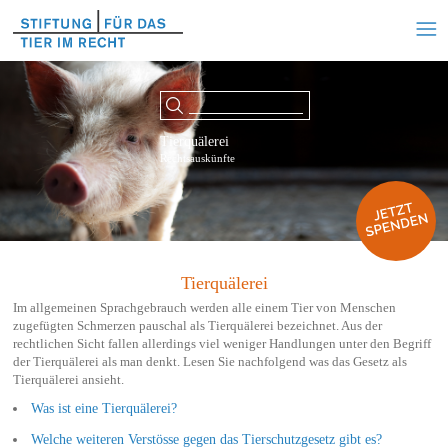
Tierquälerei
Rechtsauskünfte
Tierquälerei
Im allgemeinen Sprachgebrauch werden alle einem Tier von Menschen
zugefügten Schmerzen pauschal als Tierquälerei bezeichnet. Aus der
rechtlichen Sicht fallen allerdings viel weniger Handlungen unter den Begriff
der Tierquälerei als man denkt. Lesen Sie nachfolgend was das Gesetz als
Tierquälerei ansieht.
Was ist eine Tierquälerei?
Welche weiteren Verstösse gegen das Tierschutzgesetz gibt es?