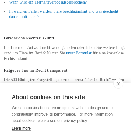
Wann wird ein Tierhalteverbot ausgesprochen?
In welchen Fällen werden Tiere beschlagnahmt und was geschieht
danach mit ihnen?
Persönliche Rechtsauskunft
Hat Ihnen die Antwort nicht weitergeholfen oder haben Sie weitere Fragen
rund um Tiere im Recht? Nutzen Sie
unser Formular
für eine kostenlose
Rechtsauskunft.
Ratgeber Tier im Recht transparent
Die 500 häufigsten Fragestellungen zum Thema "Tier im Recht" werden
im Ratgeber "
Tier im Recht transparent
", dem Nachschlagewerk für
Tierfreunde und Tierhaltende, behandelt. Bestellen Sie das Buch
hier
.
About cookies on this site
Kontakt
We use cookies to ensure an optimal website design and to
Stiftung für das Tier im Recht (TIR)
continuously improve its performance. For more information
Rigistrasse 9
about cookies, please see our privacy policy.
CH - 8006 Zürich
+41 (0)43 443 06 43
Learn more
info@tierimrecht.org