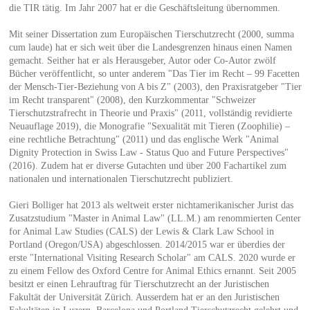
die TIR tätig. Im Jahr 2007 hat er die Geschäftsleitung übernommen.
Mit seiner Dissertation zum Europäischen Tierschutzrecht (2000, summa
cum laude) hat er sich weit über die Landesgrenzen hinaus einen Namen
gemacht. Seither hat er als Herausgeber, Autor oder Co-Autor zwölf
Bücher veröffentlicht, so unter anderem "Das Tier im Recht – 99 Facetten
der Mensch-Tier-Beziehung von A bis Z" (2003), den Praxisratgeber "Tier
im Recht transparent" (2008), den Kurzkommentar "Schweizer
Tierschutzstrafrecht in Theorie und Praxis" (2011, vollständig revidierte
Neuauflage 2019), die Monografie "Sexualität mit Tieren (Zoophilie) –
eine rechtliche Betrachtung" (2011) und das englische Werk "Animal
Dignity Protection in Swiss Law - Status Quo and Future Perspectives"
(2016). Zudem hat er diverse Gutachten und über 200 Fachartikel zum
nationalen und internationalen Tierschutzrecht publiziert.
Gieri Bolliger hat 2013 als weltweit erster nichtamerikanischer Jurist das
Zusatzstudium "Master in Animal Law" (LL.M.) am renommierten Center
for Animal Law Studies (CALS) der Lewis & Clark Law School in
Portland (Oregon/USA) abgeschlossen. 2014/2015 war er überdies der
erste "International Visiting Research Scholar" am CALS. 2020 wurde er
zu einem Fellow des Oxford Centre for Animal Ethics ernannt. Seit 2005
besitzt er einen Lehrauftrag für Tierschutzrecht an der Juristischen
Fakultät der Universität Zürich. Ausserdem hat er an den Juristischen