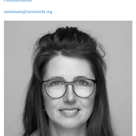
Publikationsliste
ruettimann@tierimrecht.org