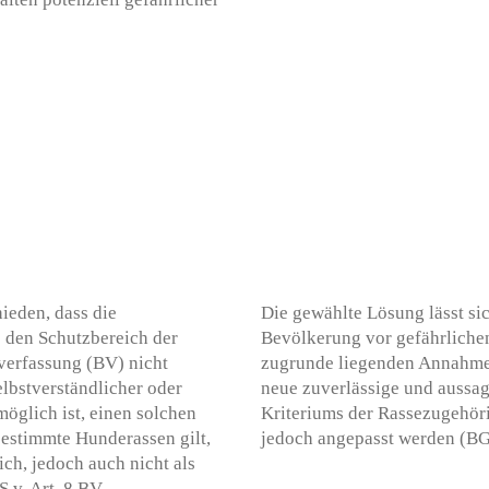
ieden, dass die
Die gewählte Lösung lässt si
e den Schutzbereich der
Bevölkerung vor gefährlichen
sverfassung (BV) nicht
zugrunde liegenden Annahmen
selbstverständlicher oder
neue zuverlässige und aussage
möglich ist, einen solchen
Kriteriums der Rassezugehöri
bestimmte Hunderassen gilt,
jedoch angepasst werden (BG
ch, jedoch auch nicht als
.v. Art. 8 BV.