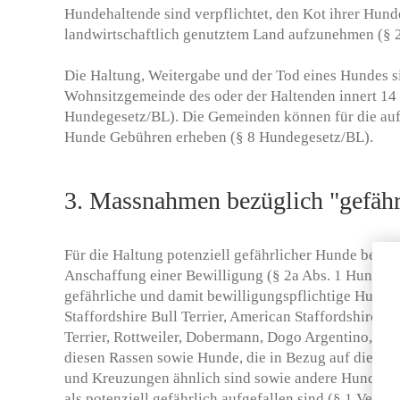
Hundehaltende sind verpflichtet, den Kot ihrer Hun
landwirtschaftlich genutztem Land aufzunehmen (§ 
Die Haltung, Weitergabe und der Tod eines Hundes s
Wohnsitzgemeinde des oder der Haltenden innert 14
Hundegesetz/BL). Die Gemeinden können für die auf
Hunde Gebühren erheben (§ 8 Hundegesetz/BL).
3. Massnahmen bezüglich "gefähr
Für die Haltung potenziell gefährlicher Hunde bedarf
Anschaffung einer Bewilligung (§ 2a Abs. 1 Hundeges
gefährliche und damit bewilligungspflichtige Hunde g
Staffordshire Bull Terrier, American Staffordshire Ter
Terrier, Rottweiler, Dobermann, Dogo Argentino, Fil
diesen Rassen sowie Hunde, die in Bezug auf die äus
und Kreuzungen ähnlich sind sowie andere Hunde, di
als potenziell gefährlich aufgefallen sind (§ 1 Veror