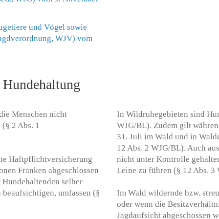
ugetiere und Vögel sowie
 Jagdverordnung, WJV) vom
r Hundehaltung
 die Menschen nicht
In Wildruhegebieten sind Hun
 (§ 2 Abs. 1
WJG/BL). Zudem gilt während
31. Juli im Wald und in Walde
12 Abs. 2 WJG/BL). Auch auss
he Haftpflichtversicherung
nicht unter Kontrolle gehalt
ionen Franken abgeschlossen
Leine zu führen (§ 12 Abs. 3
r Hundehaltenden selber
h beaufsichtigen, umfassen (§
Im Wald wildernde bzw. str
oder wenn die Besitzverhältn
Jagdaufsicht abgeschossen we