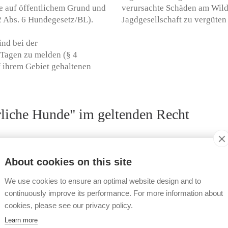
de auf öffentlichem Grund und
verursachte Schäden am Wildb
2 Abs. 6 Hundegesetz/BL).
Jagdgesellschaft zu vergüten 
ind bei der
 Tagen zu melden (§ 4
 ihrem Gebiet gehaltenen
liche Hunde" im geltenden Recht
 es vor der geplanten
Für Hunde, die im Ausland ge
etz/BL). Als potenziell
Abstammungsnachweis oder ein
About cookies on this site
elten: Bullterrier,
beizubringen (§ 1a Abs. 2 Ver
rier, American Pit Bull
Hunde/BL).
We use cookies to ensure an optimal website design and to
a Brasileiro, Kreuzungen mit
continuously improve its performance. For more information about
sere Gestalt diesen Rassen
Auf den Herkunftsnachweis 
cookies, please see our privacy policy.
e aufgrund ihres Verhaltens
Zeitpunkt des Bewilligungsa
Learn more
dnung für das Halten
mindestens 18 Monaten am gl