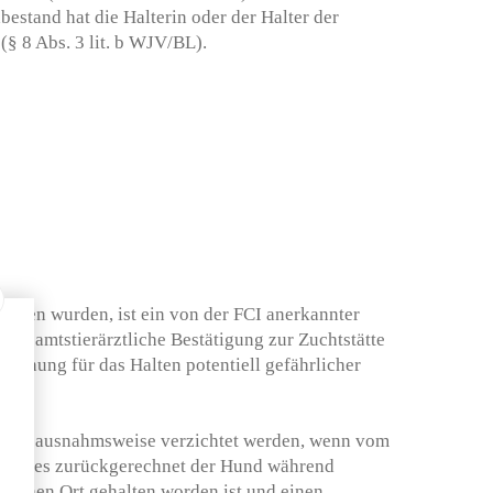
estand hat die Halterin oder der Halter der
(§ 8 Abs. 3 lit. b WJV/BL).
boren wurden, ist ein von der FCI anerkannter
e amtstierärztliche Bestätigung zur Zuchtstätte
ordnung für das Halten potentiell gefährlicher
kann ausnahmsweise verzichtet werden, wenn vom
ntrages zurückgerechnet der Hund während
eichen Ort gehalten worden ist und einen