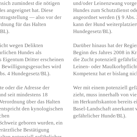
onsich zumindest die nötigen
und/oder Leinenzwang vorges
es angeeignet hat. Diese
Hundes zum Schutzdienst ode
ntragstellung — also vor der
angeordnet werden (§ 9 Abs.
dnung für das Halten
kann der Hund weiterplatziert
/BL).
Hundegesetz/BL).
nicht wegen Delikten
Darüber hinaus hat der Regie
ährlichen Hundes als
Beginn des Jahres 2008 in Kr
s Eigentum Dritter erscheinen
die Zucht potenziell gefährl
es Bewilligungsgesuches wird
Leinen- oder Maulkorbpflicht
bs. 4 Hundegesetz/BL).
Kompetenz hat er bislang ni
te oder die Adresse der
Wer mit einem potenziell ge
und seit mindestens 18
zieht, muss innerhalb von v
1 Verordnung über das Halten
im Herkunftskanton bereits ei
 entspricht den kynologischen
Basel-Landschaft anerkannt w
chen
gefährlicher Hunde/BL).
 Schweiz geboren wurden, ein
rärztliche Bestätigung
lten potenziell gefährlicher