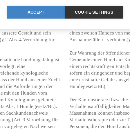
Überprüfung des Hundes erge
ACCEPT
ausgeht (§ 1a Abs. 3 VO für d
COOKIE SETTINGS
bei Kreuzungstieren, die von
r Bewilligungspflicht
In Haushalten, in denen ein p
 äussere Gestalt und sein
eines zweiten Hundes von meh
 (§ 2 Abs. 4 Verordnung für
Ausnahmefällen - verboten (
Zur Wahrung der öffentlichen
ehaltende handlungsfähig ist,
Gemeinde einen Hund auf Kos
vorlegt, eine
einem rechtskräftigen Entsch
sreichende kynologische
sofern ein dringender und be
dass der Hund aus einer Zucht
eine ernsthafte Gefahr ausgeh
nd die Anforderungen der
Hundegesetz/BL).
wie mit den Hunden vom
und Kynologinnen geleitete
Der Kantonstierarzt bzw. die
3a Abs. 1 Hundegesetz/BL).
Verhaltensauffälligkeiten M
inen Sachkundenachweis
Massnahmen können insbeson
dnung (Art. 3 Verordnung für
Verhaltenstherapie oder zur 
den vorgelegten Nachweisen
Personen, die den Hund ausfü