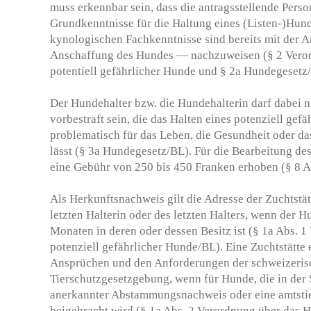
muss erkennbar sein, dass die antragsstellende Pers
Grundkenntnisse für die Haltung eines (Listen-)Hund
kynologischen Fachkenntnisse sind bereits mit der A
Anschaffung des Hundes — nachzuweisen (§ 2 Veror
potentiell gefährlicher Hunde und § 2a Hundegesetz
Der Hundehalter bzw. die Hundehalterin darf dabei 
vorbestraft sein, die das Halten eines potenziell gef
problematisch für das Leben, die Gesundheit oder da
lässt (§ 3a Hundegesetz/BL). Für die Bearbeitung d
eine Gebühr von 250 bis 450 Franken erhoben (§ 8 A
Als Herkunftsnachweis gilt die Adresse der Zuchtstät
letzten Halterin oder des letzten Halters, wenn der H
Monaten in deren oder dessen Besitz ist (§ 1a Abs. 
potenziell gefährlicher Hunde/BL). Eine Zuchtstätte
Ansprüchen und den Anforderungen der schweizeris
Tierschutzgesetzgebung, wenn für Hunde, die in der
anerkannter Abstammungsnachweis oder eine amtstie
beigebracht wird (§ 1a Abs. 2 Verordnung über das Ha