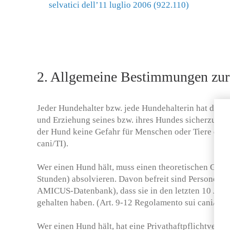
selvatici dell’11 luglio 2006 (922.110)
2. Allgemeine Bestimmungen zu
Jeder Hundehalter bzw. jede Hundehalterin hat die a
und Erziehung seines bzw. ihres Hundes sicherzustel
der Hund keine Gefahr für Menschen oder Tiere darste
cani/TI).
Wer einen Hund hält, muss einen theoretischen Grund
Stunden) absolvieren. Davon befreit sind Personen, 
AMICUS-Datenbank), dass sie in den letzten 10 Jahr
gehalten haben. (Art. 9-12 Regolamento sui cani/TI).
Wer einen Hund hält, hat eine Privathaftpflichtversi