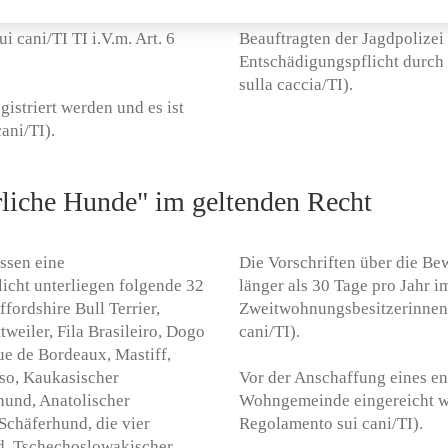
 abzuschliessen, die auch
als dreihundert Meter von b
i cani/TI TI i.V.m. Art. 6
Beauftragten der Jagdpolizei
Entschädigungspflicht durch 
sulla caccia/TI).
istriert werden und es ist
cani/TI).
liche Hunde" im geltenden Recht
assen eine
Die Vorschriften über die Bew
icht unterliegen folgende 32
länger als 30 Tage pro Jahr 
ffordshire Bull Terrier,
Zweitwohnungsbesitzerinnen u
tweiler, Fila Brasileiro, Dogo
cani/TI).
e de Bordeaux, Mastiff,
rso, Kaukasischer
Vor der Anschaffung eines e
hund, Anatolischer
Wohngemeinde eingereicht wer
Schäferhund, die vier
Regolamento sui cani/TI).
d, Tschechoslowakischer