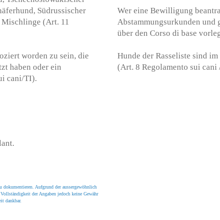
äferhund, Südrussischer
Wer eine Bewilligung beantra
Mischlinge (Art. 11
Abstammungsurkunden und gl
über den Corso di base vorleg
oziert worden zu sein, die
Hunde der Rasseliste sind im
tzt haben oder ein
(Art. 8 Regolamento sui cani 
ui cani/TI).
ant.
zu dokumentieren. Aufgrund der aussergewöhnlich
 Vollständigkeit der Angaben jedoch keine Gewähr
it dankbar.