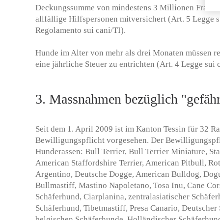
Deckungssumme von mindestens 3 Millionen Franken
allfällige Hilfspersonen mitversichert (Art. 5 Legge su
Regolamento sui cani/TI).
Hunde im Alter von mehr als drei Monaten müssen reg
eine jährliche Steuer zu entrichten (Art. 4 Legge sui 
3. Massnahmen bezüglich "gefähr
Seit dem 1. April 2009 ist im Kanton Tessin für 32 R
Bewilligungspflicht vorgesehen. Der Bewilligungspfl
Hunderassen: Bull Terrier, Bull Terrier Miniature, Sta
American Staffordshire Terrier, American Pitbull, Rot
Argentino, Deutsche Dogge, American Bulldog, Dogu
Bullmastiff, Mastino Napoletano, Tosa Inu, Cane Co
Schäferhund, Ciarplanina, zentralasiatischer Schäfer
Schäferhund, Tibetmastiff, Presa Canario, Deutscher 
belgischen Schäferhunde, Holländischer Schäferhun