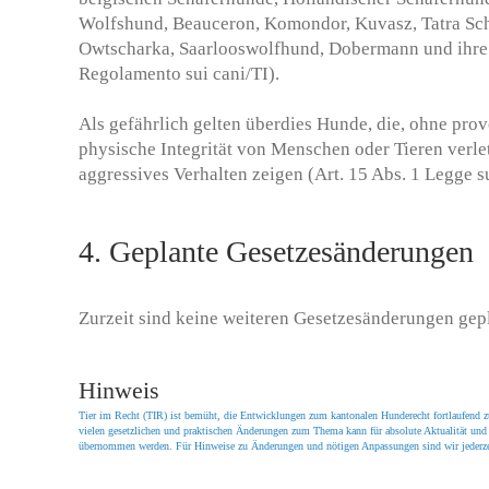
Wolfshund, Beauceron, Komondor, Kuvasz, Tatra Sch
Owtscharka, Saarlooswolfhund, Dobermann und ihre 
Regolamento sui cani/TI).
Als gefährlich gelten überdies Hunde, die, ohne prov
physische Integrität von Menschen oder Tieren verle
aggressives Verhalten zeigen (Art. 15 Abs. 1 Legge s
4. Geplante Gesetzesänderungen
Zurzeit sind keine weiteren Gesetzesänderungen gepl
Hinweis
Tier im Recht (TIR) ist bemüht, die Entwicklungen zum kantonalen Hunderecht fortlaufend 
vielen gesetzlichen und praktischen Änderungen zum Thema kann für absolute Aktualität und
übernommen werden. Für Hinweise zu Änderungen und nötigen Anpassungen sind wir jederze