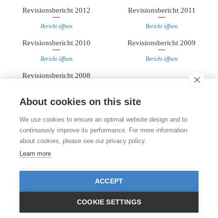
Revisionsbericht 2012
Revisionsbericht 2011
Bericht öffnen
Bericht öffnen
Revisionsbericht 2010
Revisionsbericht 2009
Bericht öffnen
Bericht öffnen
Revisionsbericht 2008
Bericht öffnen
About cookies on this site
Kontakt
We use cookies to ensure an optimal website design and to
Stiftung für das Tier im Recht (TIR)
continuously improve its performance. For more information
Rigistrasse 9
about cookies, please see our privacy policy.
CH - 8006 Zürich
+41 (0)43 443 06 43
Learn more
info@tierimrecht.org
Ihre Spende kann von den Steuern abgezogen werden.
ACCEPT
IBAN: CH17 0900 0000 8770 0700 7, PostFinance CHF
IBAN: CH39 0900 0000 9113 3025 5, PostFinance EUR
IBAN: CH22 8080 8001 5799 0350 4, Raiffeisenbank CHF
COOKIE SETTINGS
© TIR / Impressum und Datenschutz