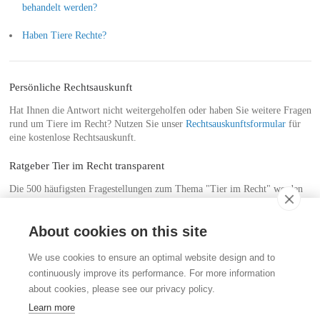
behandelt werden?
Haben Tiere Rechte?
Persönliche Rechtsauskunft
Hat Ihnen die Antwort nicht weitergeholfen oder haben Sie weitere Fragen
rund um Tiere im Recht? Nutzen Sie unser
Rechtsauskunftsformular
für
eine kostenlose Rechtsauskunft.
Ratgeber Tier im Recht transparent
Die 500 häufigsten Fragestellungen zum Thema "Tier im Recht" werden
im Ratgeber "
Tier im Recht transparent
", dem Nachschlagewerk für
Tierfreunde und Tierhaltende, behandelt. Bestellen Sie das Buch
hier
.
About cookies on this site
Kontakt
We use cookies to ensure an optimal website design and to
Stiftung für das Tier im Recht (TIR)
continuously improve its performance. For more information
Rigistrasse 9
about cookies, please see our privacy policy.
CH - 8006 Zürich
+41 (0)43 443 06 43
Learn more
info@tierimrecht.org