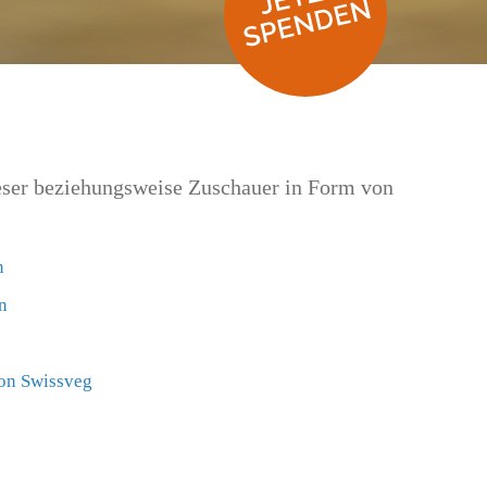
eser beziehungsweise Zuschauer in Form von
n
n
on Swissveg