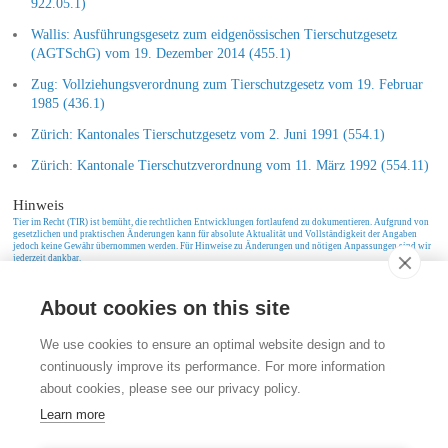
922.05.1)
Wallis: Ausführungsgesetz zum eidgenössischen Tierschutzgesetz
(AGTSchG) vom 19. Dezember 2014 (455.1)
Zug: Vollziehungsverordnung zum Tierschutzgesetz vom 19. Februar
1985 (436.1)
Zürich: Kantonales Tierschutzgesetz vom 2. Juni 1991 (554.1)
Zürich: Kantonale Tierschutzverordnung vom 11. März 1992 (554.11)
Hinweis
Tier im Recht (TIR) ist bemüht, die rechtlichen Entwicklungen fortlaufend zu dokumentieren. Aufgrund von
gesetzlichen und praktischen Änderungen kann für absolute Aktualität und Vollständigkeit der Angaben
jedoch keine Gewähr übernommen werden. Für Hinweise zu Änderungen und nötigen Anpassungen sind wir
jederzeit dankbar.
About cookies on this site
Kontakt
We use cookies to ensure an optimal website design and to
Stiftung für das Tier im Recht (TIR)
continuously improve its performance. For more information
Rigistrasse 9
about cookies, please see our privacy policy.
CH - 8006 Zürich
+41 (0)43 443 06 43
Learn more
info@tierimrecht.org