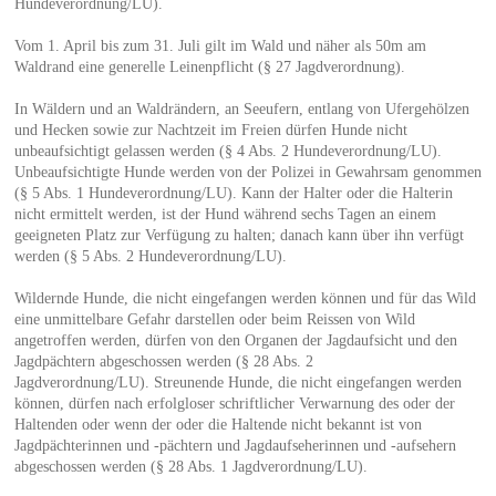
Hundeverordnung/LU).
Vom 1. April bis zum 31. Juli gilt im Wald und näher als 50m am
Waldrand eine generelle Leinenpflicht (§ 27 Jagdverordnung).
In Wäldern und an Waldrändern, an Seeufern, entlang von Ufergehölzen
und Hecken sowie zur Nachtzeit im Freien dürfen Hunde nicht
unbeaufsichtigt gelassen werden (§ 4 Abs. 2 Hundeverordnung/LU).
Unbeaufsichtigte Hunde werden von der Polizei in Gewahrsam genommen
(§ 5 Abs. 1 Hundeverordnung/LU). Kann der Halter oder die Halterin
nicht ermittelt werden, ist der Hund während sechs Tagen an einem
geeigneten Platz zur Verfügung zu halten; danach kann über ihn verfügt
werden (§ 5 Abs. 2 Hundeverordnung/LU).
Wildernde Hunde, die nicht eingefangen werden können und für das Wild
eine unmittelbare Gefahr darstellen oder beim Reissen von Wild
angetroffen werden, dürfen von den Organen der Jagdaufsicht und den
Jagdpächtern abgeschossen werden (§ 28 Abs. 2
Jagdverordnung/LU). Streunende Hunde, die nicht eingefangen werden
können, dürfen nach erfolgloser schriftlicher Verwarnung des oder der
Haltenden oder wenn der oder die Haltende nicht bekannt ist von
Jagdpächterinnen und -pächtern und Jagdaufseherinnen und -aufsehern
abgeschossen werden (§ 28 Abs. 1 Jagdverordnung/LU).