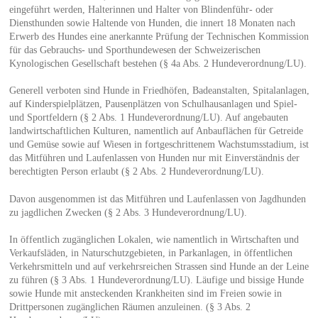
eingeführt werden, Halterinnen und Halter von Blindenführ- oder
Diensthunden sowie Haltende von Hunden, die innert 18 Monaten nach
Erwerb des Hundes eine anerkannte Prüfung der Technischen Kommission
für das Gebrauchs- und Sporthundewesen der Schweizerischen
Kynologischen Gesellschaft bestehen (§ 4a Abs. 2 Hundeverordnung/LU).
Generell verboten sind Hunde in Friedhöfen, Badeanstalten, Spitalanlagen,
auf Kinderspielplätzen, Pausenplätzen von Schulhausanlagen und Spiel-
und Sportfeldern (§ 2 Abs. 1 Hundeverordnung/LU). Auf angebauten
landwirtschaftlichen Kulturen, namentlich auf Anbauflächen für Getreide
und Gemüse sowie auf Wiesen in fortgeschrittenem Wachstumsstadium, ist
das Mitführen und Laufenlassen von Hunden nur mit Einverständnis der
berechtigten Person erlaubt (§ 2 Abs. 2 Hundeverordnung/LU).
Davon ausgenommen ist das Mitführen und Laufenlassen von Jagdhunden
zu jagdlichen Zwecken (§ 2 Abs. 3 Hundeverordnung/LU).
In öffentlich zugänglichen Lokalen, wie namentlich in Wirtschaften und
Verkaufsläden, in Naturschutzgebieten, in Parkanlagen, in öffentlichen
Verkehrsmitteln und auf verkehrsreichen Strassen sind Hunde an der Leine
zu führen (§ 3 Abs. 1 Hundeverordnung/LU). Läufige und bissige Hunde
sowie Hunde mit ansteckenden Krankheiten sind im Freien sowie in
Drittpersonen zugänglichen Räumen anzuleinen. (§ 3 Abs. 2