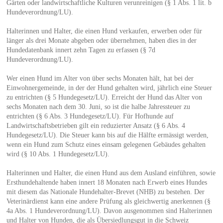
Gärten oder landwirtschaftliche Kulturen verunreinigen (§ 1 Abs. 1 lit. b
Hundeverordnung/LU).
Halterinnen und Halter, die einen Hund verkaufen, erwerben oder für
länger als drei Monate abgeben oder übernehmen, haben dies in der
Hundedatenbank innert zehn Tagen zu erfassen (§ 7d
Hundeverordnung/LU).
Wer einen Hund im Alter von über sechs Monaten hält, hat bei der
Einwohnergemeinde, in der der Hund gehalten wird, jährlich eine Steuer
zu entrichten (§ 5 Hundegesetz/LU). Erreicht der Hund das Alter von
sechs Monaten nach dem 30. Juni, so ist die halbe Jahressteuer zu
entrichten (§ 6 Abs. 3 Hundegesetz/LU). Für Hofhunde auf
Landwirtschaftsbetrieben gilt ein reduzierter Ansatz (§ 6 Abs. 4
Hundegesetz/LU). Die Steuer kann bis auf die Hälfte ermässigt werden,
wenn ein Hund zum Schutz eines einsam gelegenen Gebäudes gehalten
wird (§ 10 Abs. 1 Hundegesetz/LU).
Halterinnen und Halter, die einen Hund aus dem Ausland einführen, sowie
Ersthundehaltende haben innert 18 Monaten nach Erwerb eines Hundes
mit diesem das Nationale Hundehalter-Brevet (NHB) zu bestehen. Der
Veterinärdienst kann eine andere Prüfung als gleichwertig anerkennen (§
4a Abs. 1 Hundeverordnung/LU). Davon ausgenommen sind Halterinnen
und Halter von Hunden, die als Übersiedlungsgut in die Schweiz