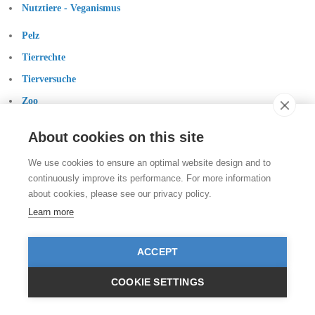
Nutztiere - Veganismus
Pelz
Tierrechte
Tierversuche
Zoo
Kontakt
About cookies on this site
Stiftung für das Tier im Recht (TIR)
We use cookies to ensure an optimal website design and to
Rigistrasse 9
CH - 8006 Zürich
continuously improve its performance. For more information
+41 (0)43 443 06 43
about cookies, please see our privacy policy.
info@tierimrecht.org
Learn more
Ihre Spende kann von den Steuern abgezogen werden.
IBAN: CH17 0900 0000 8770 0700 7, PostFinance CHF
IBAN: CH39 0900 0000 9113 3025 5, PostFinance EUR
ACCEPT
IBAN: CH22 8080 8001 5799 0350 4, Raiffeisenbank CHF
© TIR / Impressum und Datenschutz
COOKIE SETTINGS