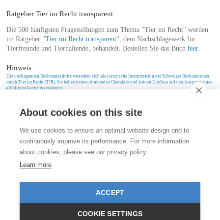
Ratgeber Tier im Recht transparent
Die 500 häufigsten Fragestellungen zum Thema "Tier im Recht" werden
im Ratgeber "
Tier im Recht transparent
", dem Nachschlagewerk für
Tierfreunde und Tierhaltende, behandelt. Bestellen Sie das Buch
hier
.
Hinweis
Die vorliegenden Rechtsauskünfte verstehen sich als juristische Interpretation der Schweizer Rechtsnormen
durch Tier im Recht (TIR). Sie haben keinen bindenden Charakter und keinen Einfluss auf den Ausgang eines
allfälligen Gerichtsverfahrens.
About cookies on this site
Kontakt
We use cookies to ensure an optimal website design and to
Stiftung für das Tier im Recht (TIR)
continuously improve its performance. For more information
Rigistrasse 9
about cookies, please see our privacy policy.
CH - 8006 Zürich
+41 (0)43 443 06 43
Learn more
info@tierimrecht.org
Ihre Spende kann von den Steuern abgezogen werden.
ACCEPT
IBAN: CH17 0900 0000 8770 0700 7, PostFinance CHF
IBAN: CH39 0900 0000 9113 3025 5, PostFinance EUR
IBAN: CH22 8080 8001 5799 0350 4, Raiffeisenbank CHF
COOKIE SETTINGS