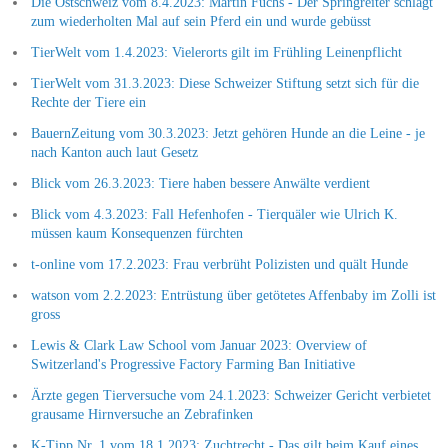
Die Ostschweiz vom 8.4.2023: Martin Fuchs - Der Springreiter schlägt
zum wiederholten Mal auf sein Pferd ein und wurde gebüsst
TierWelt vom 1.4.2023: Vielerorts gilt im Frühling Leinenpflicht
TierWelt vom 31.3.2023: Diese Schweizer Stiftung setzt sich für die
Rechte der Tiere ein
BauernZeitung vom 30.3.2023: Jetzt gehören Hunde an die Leine - je
nach Kanton auch laut Gesetz
Blick vom 26.3.2023: Tiere haben bessere Anwälte verdient
Blick vom 4.3.2023: Fall Hefenhofen - Tierquäler wie Ulrich K.
müssen kaum Konsequenzen fürchten
t-online vom 17.2.2023: Frau verbrüht Polizisten und quält Hunde
watson vom 2.2.2023: Entrüstung über getötetes Affenbaby im Zolli ist
gross
Lewis & Clark Law School vom Januar 2023: Overview of
Switzerland's Progressive Factory Farming Ban Initiative
Ärzte gegen Tierversuche vom 24.1.2023: Schweizer Gericht verbietet
grausame Hirnversuche an Zebrafinken
K-Tipp Nr. 1 vom 18.1.2023: Zuchtrecht - Das gilt beim Kauf eines