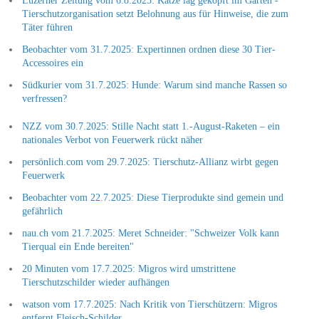
Luzerner Zeitung vom 6.8.2025: Katze lag geköpft im Garten -
Tierschutzorganisation setzt Belohnung aus für Hinweise, die zum
Täter führen
Beobachter vom 31.7.2025: Expertinnen ordnen diese 30 Tier-
Accessoires ein
Südkurier vom 31.7.2025: Hunde: Warum sind manche Rassen so
verfressen?
NZZ vom 30.7.2025: Stille Nacht statt 1.-August-Raketen – ein
nationales Verbot von Feuerwerk rückt näher
persönlich.com vom 29.7.2025: Tierschutz-Allianz wirbt gegen
Feuerwerk
Beobachter vom 22.7.2025: Diese Tierprodukte sind gemein und
gefährlich
nau.ch vom 21.7.2025: Meret Schneider: "Schweizer Volk kann
Tierqual ein Ende bereiten"
20 Minuten vom 17.7.2025: Migros wird umstrittene
Tierschutzschilder wieder aufhängen
watson vom 17.7.2025: Nach Kritik von Tierschützern: Migros
entfernt Fleisch-Schilder