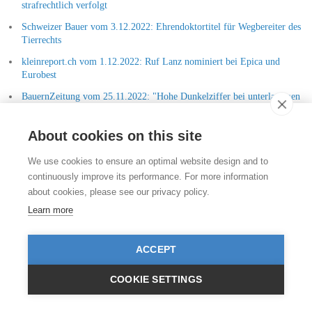
strafrechtlich verfolgt
Schweizer Bauer vom 3.12.2022: Ehrendoktortitel für Wegbereiter des
Tierrechts
kleinreport.ch vom 1.12.2022: Ruf Lanz nominiert bei Epica und
Eurobest
BauernZeitung vom 25.11.2022: "Hohe Dunkelziffer bei unterlassenen
Meldungen von Wildtierunfällen"
Lifestyle Blog von Daphne Chaimovitz vom 24.11.2022:
About cookies on this site
Medienkonferenz Stiftung für das Tier im Recht
We use cookies to ensure an optimal website design and to
Radio RaBe vom 23.11.2022: Schweizer Behörden und das
continuously improve its performance. For more information
Tierschutzgesetz
about cookies, please see our privacy policy.
Argovia Today vom 23.11.2022: Tierschutz-Verstösse von
Learn more
Hundehaltern werden im Aargau auffallend häufig bestraft
Tierwelt vom 23.11.2022: Nicht gemeldete Wildtier-Unfälle haben
kaum strafrechtliche Folgen
ACCEPT
Top Online vom 23.11.2022: Zu geringe Strafen für Tierquälerei
COOKIE SETTINGS
Volksblatt.li vom 23.11.2022: Wildtier-Unfälle werden in der Schweiz
kaum strafrechtlich verfolgt