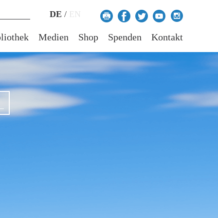
DE
/
EN
liothek
Medien
Shop
Spenden
Kontakt