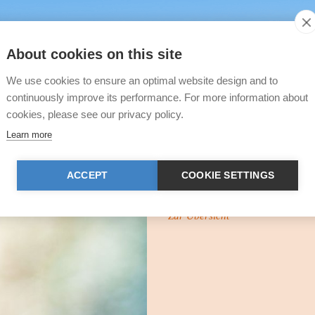
About cookies on this site
We use cookies to ensure an optimal website design and to
continuously improve its performance. For more information about
Das TIR-Webinar
cookies, please see our privacy policy.
Learn more
Ab Oktober 2025 bietet die Stiftu
Fachvorträgen an. Tierfreundinne
damit aktuelles Wissen rund um d
ACCEPT
COOKIE SETTINGS
verständlich und praxisnah.
Zur Übersicht