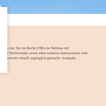
ng für das Tier im Recht (TIR) ein Webinar mit
n und Tierfreunden sowie allen weiteren Interessierten wird
as Tierrecht virtuell zugänglich gemacht– kompakt,