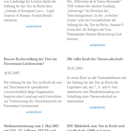
von Cambridge bei London durfte die
Die „Télévision de la Suisse Romande“
Stiftung für das Tier im Recht über
TSR widmet ihre nächste Sendung
„Animals in European Laws – Legal
„Infrarouge“ der Revision des
Aspects of Human–Animal Bonds“
Tierschutzgesetzes. In der „welschen
referieren.
Arena“ wird der Geschäftsleiter der
Stiftung für das Tier im Recht, Antoine F.
weiterlesen
Goetschel, die Klingen mit Frau
Nationalrätin Martine Brunschwig Graf
kreuzen.
weiterlesen
Bessere Rechtsstellung der Tiere im
Mit voller Kraft für Tieranwaltschaft!
Fürstentum Liechtenstein?
30.05.2005
30.05.2005
In einem Brief an alle NationalrätInnen ruft
Die Stiftung für das Tier im Recht als eine
die Stiftung für das Tier im Recht die
auf Tierschutzrecht spezialisierte
Legislative auf, am 7., 8. und 9. Juni
wissenschaftlich tätige Organisation
mindestens den Minderheitsantrag zur
begrüsst dem Grundsatz nach Fortschritte
Schaffung einer Tieranwaltschaft zu
zur Verbesserung des Tierschutzrechts im
unterstützen.
Fürstentum Liechtenstein.
weiterlesen
weiterlesen
Medienorientierung vom 3. Mai 2005
DIE Bibliothek zum Tier in Recht und
mit STS, ZT, 4 Pfoten, FFVFF und
Gesellschaft: 4’000-er Grenze