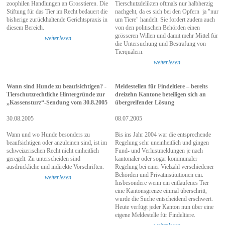
zoophilen Handlungen an Grosstieren. Die
Tierschutzdelikten oftmals nur halbherzig
Stiftung für das Tier im Recht bedauert die
nachgeht, da es sich bei den Opfern ja "nur
bisherige zurückhaltende Gerichtspraxis in
um Tiere" handelt. Sie fordert zudem auch
diesem Bereich.
von den politischen Behörden einen
grösseren Willen und damit mehr Mittel für
weiterlesen
die Untersuchung und Bestrafung von
Tierquälern.
weiterlesen
Wann sind Hunde zu beaufsichtigen? -
Meldestellen für Findeltiere – bereits
Tierschutzrechtliche Hintergründe zur
dreizehn Kantone beteiligen sich an
„Kassensturz“-Sendung vom 30.8.2005
übergreifender Lösung
30.08.2005
08.07.2005
Wann und wo Hunde besonders zu
Bis ins Jahr 2004 war die entsprechende
beaufsichtigen oder anzuleinen sind, ist im
Regelung sehr uneinheitlich und gingen
schweizerischen Recht nicht einheitlich
Fund- und Verlustmeldungen je nach
geregelt. Zu unterscheiden sind
kantonaler oder sogar kommunaler
ausdrückliche und indirekte Vorschriften.
Regelung bei einer Vielzahl verschiedener
Behörden und Privatinstitutionen ein.
weiterlesen
Insbesondere wenn ein entlaufenes Tier
eine Kantonsgrenze einmal überschritt,
wurde die Suche entscheidend erschwert.
Heute verfügt jeder Kanton nun über eine
eigene Meldestelle für Findeltiere.