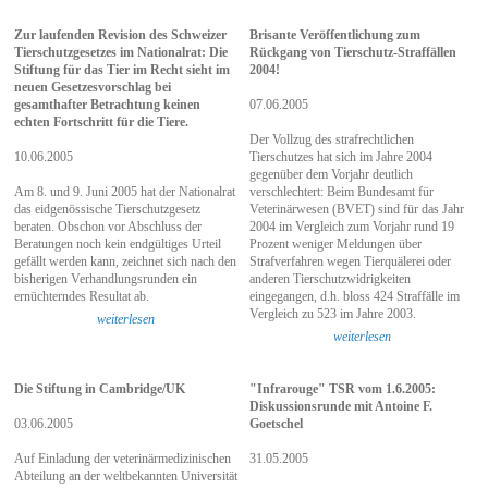
Zur laufenden Revision des Schweizer
Brisante Veröffentlichung zum
Tierschutzgesetzes im Nationalrat: Die
Rückgang von Tierschutz-Straffällen
Stiftung für das Tier im Recht sieht im
2004!
neuen Gesetzesvorschlag bei
gesamthafter Betrachtung keinen
07.06.2005
echten Fortschritt für die Tiere.
Der Vollzug des strafrechtlichen
10.06.2005
Tierschutzes hat sich im Jahre 2004
gegenüber dem Vorjahr deutlich
Am 8. und 9. Juni 2005 hat der Nationalrat
verschlechtert: Beim Bundesamt für
das eidgenössische Tierschutzgesetz
Veterinärwesen (BVET) sind für das Jahr
beraten. Obschon vor Abschluss der
2004 im Ver­gleich zum Vorjahr rund 19
Beratungen noch kein endgültiges Urteil
Prozent weniger Meldungen über
gefällt werden kann, zeichnet sich nach den
Strafverfahren wegen Tierquä­lerei oder
bisherigen Verhandlungsrunden ein
anderen Tierschutzwidrigkeiten
ernüchterndes Resultat ab.
eingegangen, d.h. bloss 424 Straffälle im
Vergleich zu 523 im Jahre 2003.
weiterlesen
weiterlesen
Die Stiftung in Cambridge/UK
"Infrarouge" TSR vom 1.6.2005:
Diskussionsrunde mit Antoine F.
03.06.2005
Goetschel
Auf Einladung der veterinärmedizinischen
31.05.2005
Abteilung an der weltbekannten Universität