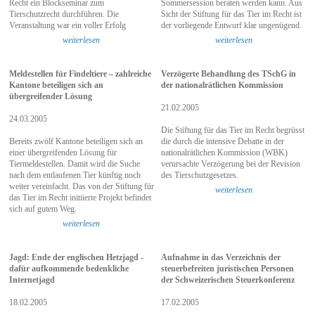
Recht ein Blockseminar zum
Sommersession beraten werden kann. Aus
Tierschutzrecht durchführen. Die
Sicht der Stiftung für das Tier im Recht ist
Veranstaltung war ein voller Erfolg
der vorliegende Entwurf klar ungenügend.
weiterlesen
weiterlesen
Meldestellen für Findeltiere – zahlreiche
Verzögerte Behandlung des TSchG in
Kantone beteiligen sich an
der nationalrätlichen Kommission
übergreifender Lösung
21.02.2005
24.03.2005
Die Stiftung für das Tier im Recht begrüsst
Bereits zwölf Kantone beteiligen sich an
die durch die intensive Debatte in der
einer übergreifenden Lösung für
nationalrätlichen Kommission (WBK)
Tiermeldestellen. Damit wird die Suche
verursachte Verzögerung bei der Revision
nach dem entlaufenen Tier künftig noch
des Tierschutzgesetzes.
weiter vereinfacht. Das von der Stiftung für
weiterlesen
das Tier im Recht initiierte Projekt befindet
sich auf gutem Weg.
weiterlesen
Jagd: Ende der englischen Hetzjagd -
Aufnahme in das Verzeichnis der
dafür aufkommende bedenkliche
steuerbefreiten juristischen Personen
Internetjagd
der Schweizerischen Steuerkonferenz
18.02.2005
17.02.2005