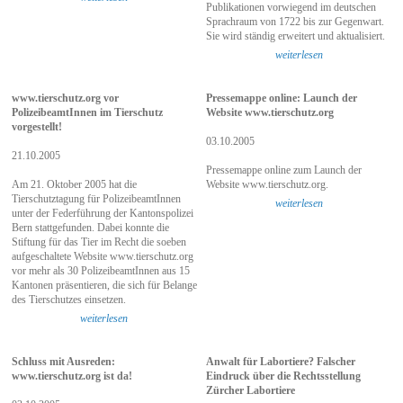
Publikationen vorwiegend im deutschen
Sprachraum von 1722 bis zur Gegenwart.
Sie wird ständig erweitert und aktualisiert.
weiterlesen
www.tierschutz.org vor
Pressemappe online: Launch der
PolizeibeamtInnen im Tierschutz
Website www.tierschutz.org
vorgestellt!
03.10.2005
21.10.2005
Pressemappe online zum Launch der
Am 21. Oktober 2005 hat die
Website www.tierschutz.org.
Tierschutztagung für PolizeibeamtInnen
weiterlesen
unter der Federführung der Kantonspolizei
Bern stattgefunden. Dabei konnte die
Stiftung für das Tier im Recht die soeben
aufgeschaltete Website www.tierschutz.org
vor mehr als 30 PolizeibeamtInnen aus 15
Kantonen präsentieren, die sich für Belange
des Tierschutzes einsetzen.
weiterlesen
Schluss mit Ausreden:
Anwalt für Labortiere? Falscher
www.tierschutz.org ist da!
Eindruck über die Rechtsstellung
Zürcher Labortiere