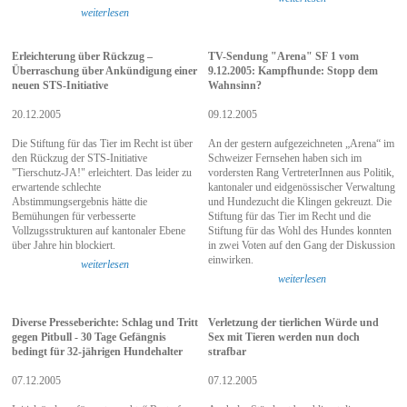
weiterlesen
Erleichterung über Rückzug –
TV-Sendung "Arena" SF 1 vom
Überraschung über Ankündigung einer
9.12.2005: Kampfhunde: Stopp dem
neuen STS-Initiative
Wahnsinn?
20.12.2005
09.12.2005
Die Stiftung für das Tier im Recht ist über
An der gestern aufgezeichneten „Arena“ im
den Rückzug der STS-Initiative
Schweizer Fernsehen haben sich im
"Tierschutz-JA!" erleichtert. Das leider zu
vordersten Rang VertreterInnen aus Politik,
erwartende schlechte
kantonaler und eidgenössischer Verwaltung
Abstimmungsergebnis hätte die
und Hundezucht die Klingen gekreuzt. Die
Bemühungen für verbesserte
Stiftung für das Tier im Recht und die
Vollzugsstrukturen auf kantonaler Ebene
Stiftung für das Wohl des Hundes konnten
über Jahre hin blockiert.
in zwei Voten auf den Gang der Diskussion
einwirken.
weiterlesen
weiterlesen
Diverse Presseberichte: Schlag und Tritt
Verletzung der tierlichen Würde und
gegen Pitbull - 30 Tage Gefängnis
Sex mit Tieren werden nun doch
bedingt für 32-jährigen Hundehalter
strafbar
07.12.2005
07.12.2005