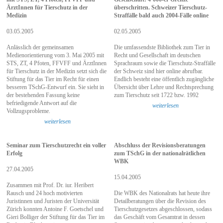
ÄrztInnen für Tierschutz in der
überschritten. Schweizer Tierschutz-
Medizin
Straffälle bald auch 2004-Fälle online
03.05.2005
02.05.2005
Anlässlich der gemeinsamen
Die umfassendste Bibliothek zum Tier in
Medienorientierung vom 3. Mai 2005 mit
Recht und Gesellschaft im deutschen
STS, ZT, 4 Pfoten, FFVFF und ÄrztInnen
Sprachraum sowie die Tierschutz-Straffälle
für Tierschutz in der Medizin setzt sich die
der Schweiz sind hier online abrufbar.
Stiftung für das Tier im Recht für einen
Endlich besteht eine öffentlich zugängliche
besseren TSchG-Entwurf ein. Sie sieht in
Übersicht über Lehre und Rechtsprechung
der bestehenden Fassung keine
zum Tierschutz seit 1722 bzw. 1992
befriedigende Antwort auf die
weiterlesen
Vollzugsprobleme.
weiterlesen
Seminar zum Tierschutzrecht ein voller
Abschluss der Revisionsberatungen
Erfolg
zum TSchG in der nationalrätlichen
WBK
27.04.2005
15.04.2005
Zusammen mit Prof. Dr. iur. Heribert
Rausch und 24 hoch motivierten
Die WBK des Nationalrats hat heute ihre
Juristinnen und Juristen der Universität
Detailberatungen über die Revision des
Zürich konnten Antoine F. Goetschel und
Tierschutzgesetzes abgeschlossen, sodass
Gieri Bolliger der Stiftung für das Tier im
das Geschäft vom Gesamtrat in dessen