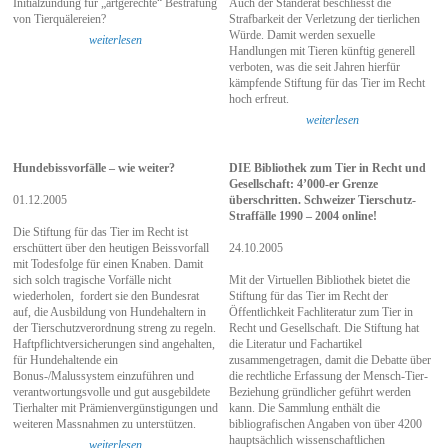
Initialzündung für „artgerechte“ Bestrafung
Auch der Ständerat beschliesst die
von Tierquälereien?
Strafbarkeit der Verletzung der tierlichen
Würde. Damit werden sexuelle
weiterlesen
Handlungen mit Tieren künftig generell
verboten, was die seit Jahren hierfür
kämpfende Stiftung für das Tier im Recht
hoch erfreut.
weiterlesen
Hundebissvorfälle – wie weiter?
DIE Bibliothek zum Tier in Recht und
Gesellschaft: 4’000-er Grenze
01.12.2005
überschritten. Schweizer Tierschutz-
Straffälle 1990 – 2004 online!
Die Stiftung für das Tier im Recht ist
erschüttert über den heutigen Beissvorfall
24.10.2005
mit Todesfolge für einen Knaben. Damit
sich solch tragische Vorfälle nicht
Mit der Virtuellen Bibliothek bietet die
wiederholen, fordert sie den Bundesrat
Stiftung für das Tier im Recht der
auf, die Ausbildung von Hundehaltern in
Öffentlichkeit Fachliteratur zum Tier in
der Tierschutzverordnung streng zu regeln.
Recht und Gesellschaft. Die Stiftung hat
Haftpflichtversicherungen sind angehalten,
die Literatur und Fachartikel
für Hundehaltende ein
zusammengetragen, damit die Debatte über
Bonus-/Malussystem einzuführen und
die rechtliche Erfassung der Mensch-Tier-
verantwortungsvolle und gut ausgebildete
Beziehung gründlicher geführt werden
Tierhalter mit Prämienvergünstigungen und
kann. Die Sammlung enthält die
weiteren Massnahmen zu unterstützen.
bibliografischen Angaben von über 4200
hauptsächlich wissenschaftlichen
weiterlesen