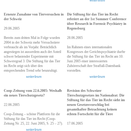
weiterlesen
Erneute Zunahme von Tierversuchen in
Die Stiftung für das Tier im Recht
der Schweiz
referiert an der 1st Summer Conference
über Research in Forensic Psychiatry in
29.06.2005
Regensburg
Bereits zum dritten Mal in Folge wurden
28.06.2005
2004 in der Schweiz mehr Versuchstiere
verbraucht als im Vorjahr. Beträchtlich
Im Rahmen eines internationalen
angestiegen ist ausserdem auch der Anteil
Kongresses der Gerichtspsychiatrie durfte
schwer belastender Experimente mit
die Stiftung für das Tier im Recht am 10.
Schweregrad 3. Die Stiftung für das Tier
Juni 2005 einer interessierten
im Recht zeigt sich über den
Zuhörerschaft ihre Straffall-Datenbank
entsprechenden Trend sehr beunruhigt.
vorstellen.
weiterlesen
weiterlesen
Coop-Zeitung vom 22.6.2005: Weshalb
Revision des Schweizer
ein neues Tierschutzgesetz?
Tierschutzgesetzes im Nationalrat: Die
Stiftung für das Tier im Recht sieht im
22.06.2005
neuen Gesetzesvorschlag bei
gesamthafter Betrachtung keinen
Coop-Zeitung – schöne Plattform für die
echten Fortschritt für die Tiere
Stiftung für das Tier im Recht (Coop-
Zeitung Nr. 25, 22. Juni 2005, S. 25 – 27).
17.06.2005
weiterlesen