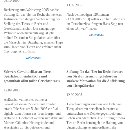
03.10.2005
13.09.2005
Rechtzeitig zum Welttiertag 2005 hat die
Stiftung für das Tier im Recht ein weiteres
Nach den heutigen „20minuten“
Instrument zur stetigen Verbesserung der
(13.9.2005, S. 3) sollen Zürcher Labortiere
Stellung des Tieres in Recht und
im Tierschutzbeauftragten Hans Sigg neu
Gesellschaft lanciert. Die einzigartige
einen „Anwalt“ haben.
Webseite www.tierschutz.org ist jetzt
weiterlesen
online! Da finden Sie praktisch alles über
die Mensch-Tier-Beziehung, erhalten Tipps
zum Halten von Tieren und erfahren mehr
über deren Ansprüche.
weiterlesen
Schwere Gewaltdelikte an Tieren:
Stiftung für das Tier im Recht fordert
Spärliche, uneinheitliche und
von Strafuntersuchungsbehörden
gesamthaft allzu milde Gerichtspraxis
stärkere Motivation für die Aufklärung
von Tierquälereien
12.09.2005
12.09.2005
Anlässlich vermehrter schwerer
Gewaltdelikte an Rindern und Pferden
Tierschändungen sind wie alle Fälle von
strahlt Tele Züri am 5. Juli 2005 ein "talk
Tierquälerei mit derselben Intensität zu
täglich“ zum Thema aus. Beat Berger und
untersuchen wie Delikte gegen Leib und
Antoine F. Goetschel werden sich dabei mit
Leben von Menschen. Die Stiftung für das
Markus Gilli über Hintergründe und
Tier im Recht bemängelt die Haltung von
Aussichten zu Tierquälereien und
Untersuchungsverantwortlichen, die