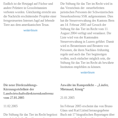
Endlich ist die Hetzjagd auf Füchse und
Die Stiftung für das Tier im Recht wird in
andere Pelztiere in Grossbritannien
das Verzeichnis der steuerbefreiten
verboten worden. Gleichzeitig erreicht uns
juristischen Personen der Schweizerischen
die Nachricht erschütternder Projekte einer
Steuerkonferenz SSK aufgenommen. Dies
ferngesteuerten Internet-Jagd auf lebende
hat die Steuerverwaltung des Kantons Bern
Tiere aus dem amerikanischen Texas.
am 14. Februar 2005 auf Gesuch der
Stiftung für das Tier im Recht vom 11.
weiterlesen
August 2004 verfügt und veranlasst. Die
Liste wird von der Kantonalen
Steuerverwaltung in Luzern geführt. Damit
wird es Beraterinnen und Beratern von
Personen, die ihren Nachlass frühzeitig
regeln und auch das Tier begünstigen
wollen, noch einfacher möglich sein, die
Stiftung für das Tier im Recht als bewährte
Institution empfehlen zu können.
weiterlesen
Die neue Direktzahlungs-
Anwälte im Rampenlicht – „Läufer,
Kürzungsrichtlinie der
Mietmaul, König“
Landwirtschaftsdirektorenkonferenz
vom 27.01.2005
21.01.2005
11.02.2005
Im Februar 2005 erscheint das von Bruno
Glaus und Karl Lüönd herausgegebene
Die Stiftung für das Tier im Recht begrüsst
Buch mit 17 biografischen Reportagen über