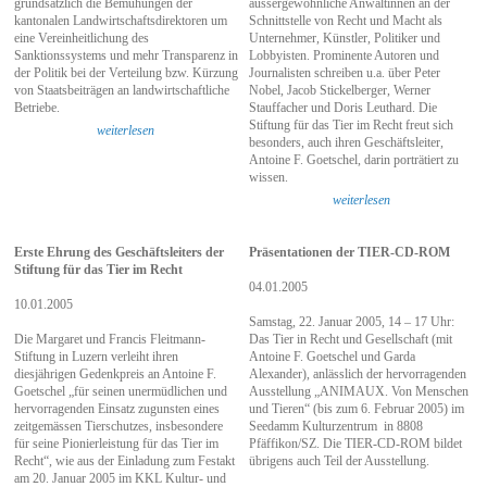
grundsätzlich die Bemühungen der
aussergewöhnliche Anwältinnen an der
kantonalen Landwirtschaftsdirektoren um
Schnittstelle von Recht und Macht als
eine Vereinheitlichung des
Unternehmer, Künstler, Politiker und
Sanktionssystems und mehr Transparenz in
Lobbyisten. Prominente Autoren und
der Politik bei der Verteilung bzw. Kürzung
Journalisten schreiben u.a. über Peter
von Staatsbeiträgen an landwirtschaftliche
Nobel, Jacob Stickelberger, Werner
Betriebe.
Stauffacher und Doris Leuthard. Die
Stiftung für das Tier im Recht freut sich
weiterlesen
besonders, auch ihren Geschäftsleiter,
Antoine F. Goetschel, darin porträtiert zu
wissen.
weiterlesen
Erste Ehrung des Geschäftsleiters der
Präsentationen der TIER-CD-ROM
Stiftung für das Tier im Recht
04.01.2005
10.01.2005
Samstag, 22. Januar 2005, 14 – 17 Uhr:
Die Margaret und Francis Fleitmann-
Das Tier in Recht und Gesellschaft (mit
Stiftung in Luzern verleiht ihren
Antoine F. Goetschel und Garda
diesjährigen Gedenkpreis an Antoine F.
Alexander), anlässlich der hervorragenden
Goetschel „für seinen unermüdlichen und
Ausstellung „ANIMAUX. Von Menschen
hervorragenden Einsatz zugunsten eines
und Tieren“ (bis zum 6. Februar 2005) im
zeitgemässen Tierschutzes, insbesondere
Seedamm Kulturzentrum in 8808
für seine Pionierleistung für das Tier im
Pfäffikon/SZ. Die TIER-CD-ROM bildet
Recht“, wie aus der Einladung zum Festakt
übrigens auch Teil der Ausstellung.
am 20. Januar 2005 im KKL Kultur- und