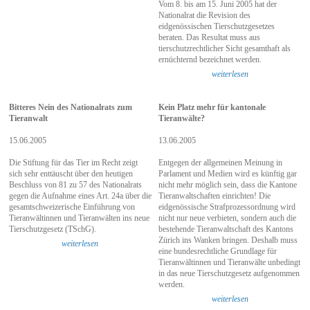
Vom 8. bis am 15. Juni 2005 hat der
Nationalrat die Revision des
eidgenössischen Tierschutzgesetzes
beraten. Das Resultat muss aus
tierschutzrechtlicher Sicht gesamthaft als
ernüchternd bezeichnet werden.
weiterlesen
Bitteres Nein des Nationalrats zum
Kein Platz mehr für kantonale
Tieranwalt
Tieranwälte?
15.06.2005
13.06.2005
Die Stiftung für das Tier im Recht zeigt
Entgegen der allgemeinen Meinung in
sich sehr enttäuscht über den heutigen
Parlament und Medien wird es künftig gar
Beschluss von 81 zu 57 des Nationalrats
nicht mehr möglich sein, dass die Kantone
gegen die Aufnahme eines Art. 24a über die
Tieranwaltschaften einrichten! Die
gesamtschweizerische Einführung von
eidgenössische Strafpro­zessord­nung wird
Tieranwältinnen und Tieranwälten ins neue
nicht nur neue verbieten, sondern auch die
Tierschutzgesetz (TSchG).
bestehende Tieranwaltschaft des Kan­tons
Zürich ins Wanken bringen. Deshalb muss
weiterlesen
eine bundesrechtliche Grundlage für
Tieranwältinnen und Tieranwälte unbedingt
in das neue Tierschutzgesetz aufgenommen
werden.
weiterlesen