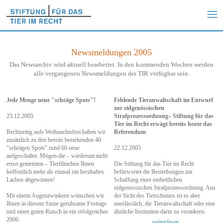
Newsmeldungen 2005
Das Newsarchiv wird aktuell bearbeitet. In den kommenden Wochen werden
alle vergangenen Newsmeldungen der TIR verfügbar sein.
Jede Menge neue "schräge Spots"!
Fehlende Tieranwaltschaft im Entwurf
zur eidgenössischen
23.12.2005
Strafprozessordnung– Stiftung für das
Tier im Recht erwägt bereits heute das
Rechtzeitig aufs Weihnachtsfest haben wir
Referendum
zusätzlich zu den bereits bestehenden 40
"schrägen Spots" rund 60 neue
22.12.2005
aufgeschaltet. Mögen die – wiederum nicht
ernst gemeinten – Tierfilmchen Ihnen
Die Stiftung für das Tier im Recht
hoffentlich mehr als einmal ein herzhaftes
befürwortet die Bestrebungen zur
Lachen abgewinnen!
Schaffung einer einheitlichen
eidgenössischen Strafprozessordnung. Aus
Mit einem Augenzwinkern wünschen wir
der Sicht des Tierschutzes ist es aber
Ihnen in diesem Sinne geruhsame Festtage
unerlässlich, die Tieranwaltschaft oder eine
und einen guten Rutsch in ein erfolgreiches
ähnliche Institution darin zu verankern.
2006.
weiterlesen