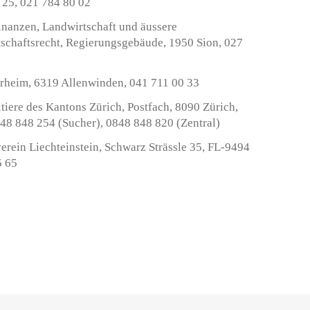
 25, 021 784 80 02
inanzen, Landwirtschaft und äussere
schaftsrecht, Regierungsgebäude, 1950 Sion, 027
erheim, 6319 Allenwinden, 041 711 00 33
ltiere des Kantons Zürich, Postfach, 8090 Zürich,
48 848 254 (Sucher), 0848 848 820 (Zentral)
verein Liechteinstein, Schwarz Strässle 35, FL-9494
5 65