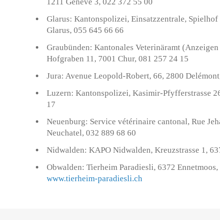
1211 Genève 3, 022 372 55 00
Glarus: Kantonspolizei, Einsatzzentrale, Spielhof
Glarus, 055 645 66 66
Graubünden: Kantonales Veterinäramt (Anzeigen a
Hofgraben 11, 7001 Chur, 081 257 24 15
Jura: Avenue Leopold-Robert, 66, 2800 Delémont
Luzern: Kantonspolizei, Kasimir-Pfyfferstrasse 2
17
Neuenburg: Service vétérinaire cantonal, Rue J
Neuchatel, 032 889 68 60
Nidwalden: KAPO Nidwalden, Kreuzstrasse 1, 637
Obwalden: Tierheim Paradiesli, 6372 Ennetmoos,
www.tierheim-paradiesli.ch