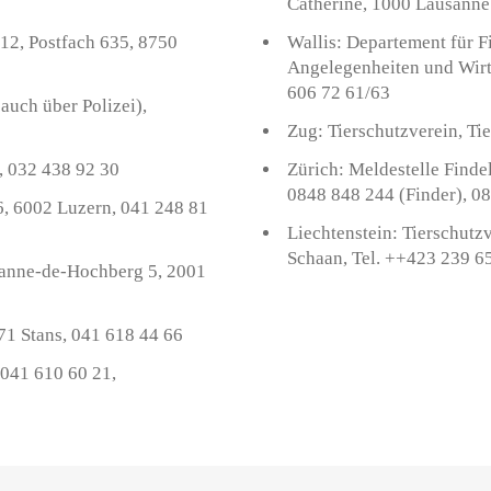
Catherine, 1000 Lausanne
 12, Postfach 635, 8750
Wallis: Departement für F
Angelegenheiten und Wirt
606 72 61/63
uch über Polizei),
Zug: Tierschutzverein, Ti
, 032 438 92 30
Zürich: Meldestelle Finde
0848 848 244 (Finder), 08
6, 6002 Luzern, 041 248 81
Liechtenstein: Tierschutz
Schaan, Tel. ++423 239 6
ehanne-de-Hochberg 5, 2001
1 Stans, 041 618 44 66
 041 610 60 21,