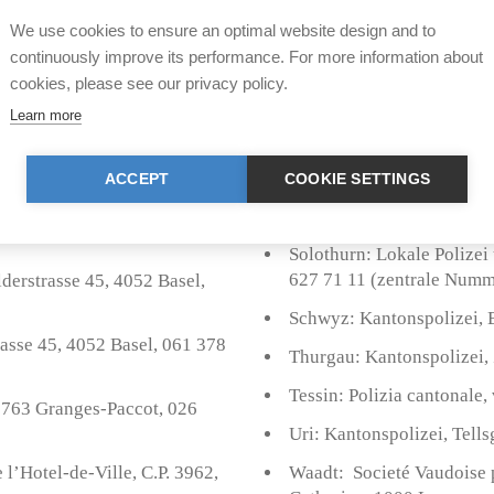
We use cookies to ensure an optimal website design and to
deltiere (Stand März 2005)
continuously improve its performance. For more information about
cookies, please see our privacy policy.
rein, Steinbühlstrasse 36,
St. Gallen: Kantonspolizei
Learn more
Stadtpolizei St. Gallen (fü
gefunden wurden), Vadians
050 Appenzell, 071 788 97 00
ACCEPT
COOKIE SETTINGS
Schaffhausen: Kantonstier
, 9043 Trogen, 071 343 66 66
Schaffhausen, 052 620 22
Solothurn: Lokale Polize
627 71 11 (zentrale Numm
lderstrasse 45, 4052 Basel,
Schwyz: Kantonspolizei, 
trasse 45, 4052 Basel, 061 378
Thurgau: Kantonspolizei, 
Tessin: Polizia cantonale,
 1763 Granges-Paccot, 026
Uri: Kantonspolizei, Tells
e l’Hotel-de-Ville, C.P. 3962,
Waadt: Societé Vaudoise p