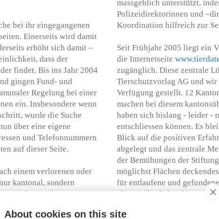
massgeblich unterstützt, ind
Polizeidirektorinnen und –di
iche bei ihr eingegangenen
Koordination hilfreich zur Se
iten. Einerseits wird damit
erseits erhöht sich damit –
Seit Frühjahr 2005 liegt ein 
inlichkeit, dass der
die Internetseite
www.tierdat
der findet. Bis ins Jahr 2004
zugänglich. Diese zentrale L
und gingen Fund- und
Tierschutzvorlag AG und wir
mmunaler Regelung bei einer
Verfügung gestellt. 12 Kan
onen ein. Insbesondere wenn
machen bei diesem kantonsüb
schritt, wurde die Suche
haben sich bislang - leider - 
nun über eine eigene
entschliessen können. Es blei
 Adressen und Telefonnummern
Blick auf die positiven Erfa
ten auf dieser Seite.
abgelegt und das zentrale Me
der Bemühungen der Stiftung 
nach einem verlorenen oder
möglichst Flächen deckendes 
 nur kantonal, sondern
für entlaufene und gefundene
em gewährt werden.
übergreifend abgefragt werd
About cookies on this site