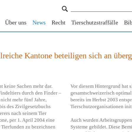
Über uns
News
Recht
Tierschutzstraffälle
Bib
hlreiche Kantone beteiligen sich an über
ht keine Sachen mehr dar.
Vor diesem Hintergrund hat sic
Findeltiers durch den Finder –
gesamtschweizerisch optimal
nicht mehr fünf Jahre,
bereits im Herbst 2003 ents
bis des Zivilgesetzbuchs
Tierschutzorganisationen initi
ierers nach seinem Tier
one, per 1. April 2004 eine
Auch wurden Arbeitsgruppen 
n Tierfunden zu bezeichnen
Systeme gebildet. Diese Bem