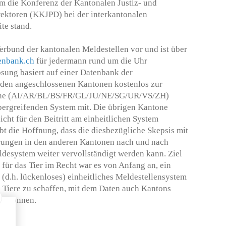
em die Konferenz der Kantonalen Justiz- und
rektoren (KKJPD) bei der interkantonalen
ite stand.
Verbund der kantonalen Meldestellen vor und ist über
enbank.ch
für jedermann rund um die Uhr
ösung basiert auf einer Datenbank der
 den angeschlossenen Kantonen kostenlos zur
tone (AI/AR/BL/BS/FR/GL/JU/NE/SG/UR/VS/ZH)
ergreifenden System mit. Die übrigen Kantone
nicht für den Beitritt am einheitlichen System
bt die Hoffnung, dass die diesbezügliche Skepsis mit
hrungen in den anderen Kantonen nach und nach
ldesystem weiter vervollständigt werden kann. Ziel
für das Tier im Recht war es von Anfang an, ein
(d.h. lückenloses) einheitliches Meldestellensystem
 Tiere zu schaffen, mit dem Daten auch Kantons
en können.