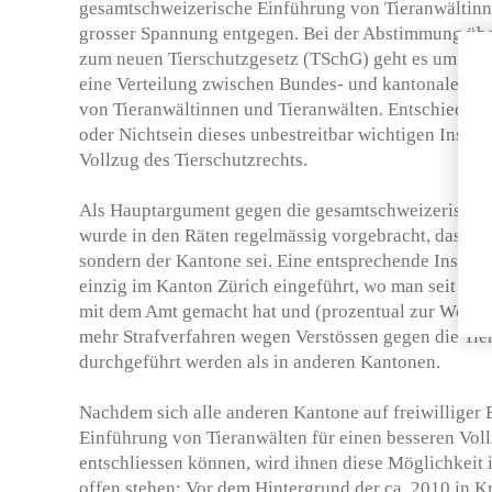
gesamtschweizerische Einführung von Tieranwältinn
grosser Spannung entgegen. Bei der Abstimmung übe
zum neuen Tierschutzgesetz (TSchG) geht es um wese
eine Verteilung zwischen Bundes- und kantonalen 
von Tieranwältinnen und Tieranwälten. Entschie­den 
oder Nichtsein dieses unbestreitbar wichtigen Instru
Vollzug des Tierschutzrechts.
Als Hauptargument gegen die gesamtschweizerische
wurde in den Räten regelmässig vorgebracht, dass di
sondern der Kantone sei. Eine entsprechende Institu
einzig im Kanton Zürich eingeführt, wo man seit 19
mit dem Amt gemacht hat und (prozentual zur Wohnb
mehr Strafverfahren wegen Verstössen gegen die Tie
durchgeführt werden als in anderen Kantonen.
Nachdem sich alle anderen Kantone auf freiwilliger B
Einführung von Tieran­wälten für einen besseren Vol
entschliessen können, wird ihnen diese Möglichkeit 
offen stehen: Vor dem Hintergrund der ca. 2010 in Kr