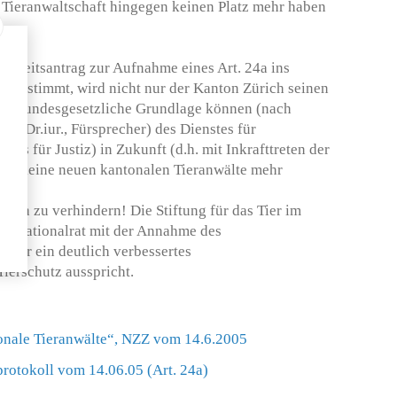
Tieranwaltschaft hingegen keinen Platz mehr haben
er­heitsantrag zur Aufnahme eines Art. 24a ins
t zustimmt, wird nicht nur der Kanton Zürich seinen
eine bundesgesetzliche Grundlage können (nach
d (Dr.iur., Fürsprecher) des Dienstes für
ts für Justiz) in Zu­kunft (d.h. mit Inkrafttreten der
ch keine neuen kantonalen Tieranwälte mehr
nden zu ver­hindern! Die Stiftung für das Tier im
der Nationalrat mit der Annahme des
 für ein deutlich verbessertes
ierschutz ausspricht.
tonale Tieranwälte“, NZZ vom 14.6.2005
rotokoll vom 14.06.05 (Art. 24a)