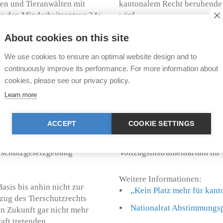
en und Tieranwälten mit
kantonalem Recht beruhende 
r den Minderheitsantrag 24a
wird.
ntlich mehr als bloss um
About cookies on this site
Kompetenzen zur Einführung
Falls das Parlament dem Mind
wird über das generelle Sein
revidierte TSchG morgen nich
We use cookies to ensure an optimal website design and to
mentes für einen besseren
Tier­anwalt verlieren. Ohne 
continuously improve its performance. For more information about
Auskunft von Peter Goldschmi
cookies, please see our privacy policy.
Strafprozessrecht des Bundesam
 Einführung von Tieranwälten
eidgenössischen StPO/CH) au
Learn more
es nicht Sache des Bundes,
geschaffen werden.
tion wurde bislang jedoch
Dies gilt es unter allen Umstä
ACCEPT
COOKIE SETTINGS
92 hervorragende Erfahrungen
Recht hofft daher, dass sich 
evölkerung) bis zu 50mal
Minderheitsantrags 24a TSchG
r­schutzgesetzgebung
Vollzugsinstrumentarium im T
Weitere Informationen:
asis bis anhin nicht zur
„Kein Platz mehr für kan
lzug des Tierschutzrechts
Nationalrat Abstimmungsp
in Zukunft gar nicht mehr
aft tretenden