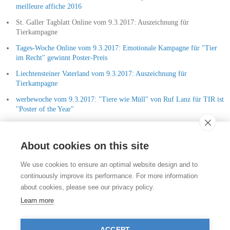
meilleure affiche 2016
St. Galler Tagblatt Online vom 9.3.2017: Auszeichnung für
Tierkampagne
Tages-Woche Online vom 9.3.2017: Emotionale Kampagne für "Tier
im Recht" gewinnt Poster-Preis
Liechtensteiner Vaterland vom 9.3.2017: Auszeichnung für
Tierkampagne
werbewoche vom 9.3.2017: "Tiere wie Müll" von Ruf Lanz für TIR ist
"Poster of the Year"
Zürichsee-Zeitung Online vom 9.3.2017: Emotionale Kampagne für
"Tier im Recht" gewinnt Poster - Preis
About cookies on this site
Kontakt
We use cookies to ensure an optimal website design and to
Stiftung für das Tier im Recht (TIR)
continuously improve its performance. For more information
Rigistrasse 9
about cookies, please see our privacy policy.
CH - 8006 Zürich
+41 (0)43 443 06 43
Learn more
info@tierimrecht.org
Ihre Spende kann von den Steuern abgezogen werden.
ACCEPT