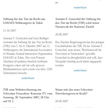
an.
weiterlesen
Stiftung für das Tier im Recht am
Antoine F. Goetschel der Stiftung für
IAHAIO-Weltkongress in Tokio
das Tier im Recht (TIR) wird neuer
Tieranwalt des Kantons Zürich
11.10.2007
28.09.2007
Antoine F. Goetschel und Gieri Bolliger
vertraten die Stiftung für das Tier im Recht
Der Zürcher Regierungsrat hat den jetzigen
(TIR) vom 5. bis 8. Oktober 2007 am 11.
Geschäftsleiter der TIR, Dr.iur. Antoine F.
Weltkongress der International Association
Goetschel, zum neuen "Rechtsanwalt für
of Human-Animal Interaction Organization
Tierschutz in Strafsachen" gewählt.
IAHAIO in Tokio. Der vom Prinzen
Goetschel ist überglücklich und will, dass
Akishino (Fumihito) feierlich eröffnete
Tierquäler künftig noch härter angepackt
Kongress stiess auf ein sehr grosses
werden.
Medieninteresse und wurde von über 1200
weiterlesen
Teilnehmern besucht.
weiterlesen
TIR zum Welttierschutztag am
Wann tritt das neue Schweizer
Schweizer Fernsehen: Konsum-TV vom
Tierschutzgesetz in Kraft?
Sonntag, 30. September 2007, 20 Uhr
auf SF 2
20.09.2007