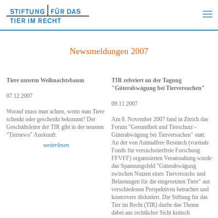
Newsmeldungen 2007
Tiere unterm Weihnachtsbaum
TIR referiert an der Tagung
"Güterabwägung bei Tierversuchen"
07.12.2007
09.11.2007
Worauf muss man achten, wenn man Tiere
schenkt oder geschenkt bekommt? Der
Am 8. November 2007 fand in Zürich das
Geschäftsleiter der TIR gibt in der neusten
Forum "Gesundheit und Tierschutz –
"Tiernews" Auskunft.
Güterabwägung bei Tierversuchen" statt.
An der von
Animalfree Research
(vormals
weiterlesen
Fonds für versuchstierfreie Forschung
FFVFF) organisierten Veranstaltung wurde
das Spannungsfeld "Güterabwägung
zwischen Nutzen eines Tierversuchs und
Belastungen für die eingesetzten Tiere" aus
verschiedenen Perspektiven betrachtet und
kontrovers diskutiert. Die Stiftung für das
Tier im Recht (TIR) durfte das Thema
dabei aus rechtlicher Sicht kritisch