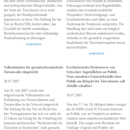
mit einer Reihe systematischer, inhaltlicher
Zurücklassen von Hunden in überhitzten
und rechtspolitischer Mängel behaftet. Aus
Fahrzeugen bedeutet kein Bagatelldelikt,
der Sicht des Tierschutzes ist er nicht
sondern eine eventualvorsätzliche
geeignet, die Hundeproblematik
Tierquälerei. Strafverfolgungs- und
angemessen zu lösen. Die Stiftung für das
Gerichtsbehörden sind daher zu einer
Tier im Recht (TIR) fordert daher, das
Änderung der Strafpraxis aufgerufen. Die
Geschäft der hierfür zuständigen
Handlung darf nicht mehr mit lediglich
Rechtskommission für eine vollständige
symbolischen Bussen sanktioniert werden,
Neubearbeitung zu übertragen.
vielmehr ist der gesetzlich vorgesehene
Strafrahmen für Tierschutzvergehen besser
weiterlesen
auszuschöpfen.
weiterlesen
Volksinitiative für gesamtschweizerische
Erschütterndes Desinteresse von
Tieranwälte eingereicht
Schweizer Jugendlichen an Politik -
Neue attraktive Unterrichtshilfe über
30.07.2007
Politik am Beispiel des Tierschutzes soll
Abhilfe schaffen!
Am 26. Juli 2007 wurde eine
eidgenössische Volksinitiative zur
18.07.2007
Einführung von Tieranwältinnen und
Tieranwälten in der Schweiz eingereicht.
Von den 17- bis 18-Jährigen haben weniger
Die Stiftung für das Tier im Recht bzw.
als die Hälfte (rund 45 Prozent) Interesse
ihre Vororganisation hat sich vor mehr als
an Politik, was im Vergleich zu anderen
15 Jahren mit Erfolg für die Schaffung des
Ländern einen unterdurchschnittlichen Wert
kantonal-zürcherischen "Rechtsanwalts für
darstellt. Das zeigen erste Resultate der
Tierschutz in Strafsachen" stark gemacht.
Umfrage «Jugend und Politik» der