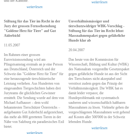
und der Kantone.
weiterlesen
weiterlesen
Stiftung für das Tier im Recht in der
Unverhältnismässiger und
Jury der grossen Fernsehsendung
tierschutzwidriger WBK-Vorschlag -
"Goldene Herz für Tiere" auf Gut
Stiftung für das Tier im Recht lehnt
Aiderbichl
Massnahmenpaket gegen gefährliche
Hunde klar ab
11.05.2007
20.04.2007
Im Rahmen einer grossen
Eurovisionssendung wird am
Das heute von der Kommission für
Pfingstsamstag erstmals an je eine Person
Wissenschaft, Bildung und Kultur (WBK)
aus Deutschland, Österreich und der
des Nationalrats vorgestellte Gesetzespaket
Schweiz das "Goldene Herz für Tiere" für
gegen gefährliche Hunde ist aus der Sicht
eine herausragende tierschützerische
des Tierschutzes nicht akzeptabel und
Leistung verliehen. Aus Hunderten von
verstösst zudem gegen das Prinzip der
eingesandten Tiergeschichten haben drei
Verhältnismässigkeit. Die WBK hat es
Juryteams die glücklichen Gewinner
damit leider verpasst, die
ermittelt. Die Sendung wurde auf dem von
Hundeproblematik mit systematisch
Michael Aufhauser – dem wohl
sauberen und wissenschaftlich haltbaren
bekanntesten Tierschützer Österreichs –
Massnahmen zu lösen. Vielmehr gehen die
aufgebauten Gut Aiderbichl aufgezeichnet,
vorgeschlagenen Massnahmen weit gehend
das mehr als 800 geretteten Tieren in der
auf Kosten aller 500'000 in der Schweiz
Nähe von Salzburg ein paradiesisches Exil
lebenden Hunde.
bietet.
weiterlesen
weiterlesen