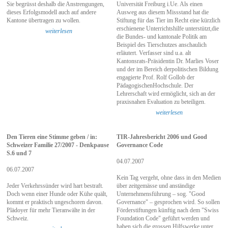
Sie begrüsst deshalb die Anstrengungen,
Universität Freiburg i.Ue. Als einen
dieses Erfolgsmodell auch auf andere
Ausweg aus diesem Missstand hat die
Kantone übertragen zu wollen.
Stiftung für das Tier im Recht eine kürzlich
erschienene Unterrichtshilfe unterstützt,die
weiterlesen
die Bundes- und kantonale Politik am
Beispiel des Tierschutzes anschaulich
erläutert. Verfasser sind u.a. alt
Kantonsrats-Präsidentin Dr. Marlies Voser
und der im Bereich derpolitischen Bildung
engagierte Prof. Rolf Gollob der
PädagogischenHochschule. Der
Lehrerschaft wird ermöglicht, sich an der
praxisnahen Evaluation zu beteiligen.
weiterlesen
Den Tieren eine Stimme geben / in:
TIR-Jahresbericht 2006 und Good
Schweizer Familie 27/2007 - Denkpause
Governance Code
S.6 und 7
04.07.2007
06.07.2007
Kein Tag vergeht, ohne dass in den Medien
Jeder Verkehrssünder wird hart bestraft.
über zeitgemässe und anständige
Doch wenn einer Hunde oder Kühe quält,
Unternehmensführung – sog. "Good
kommt er praktisch ungeschoren davon.
Governance" – gesprochen wird. So sollen
Plädoyer für mehr Tieranwälte in der
Förderstiftungen künftig nach dem "Swiss
Schweiz.
Foundation Code" geführt werden und
haben sich die grossen Hilfswerke unter