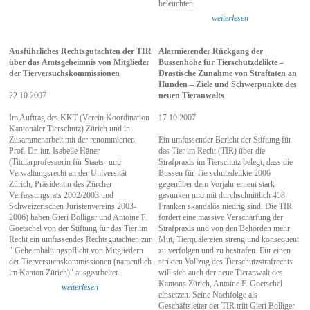
beleuchten.
weiterlesen
Ausführliches Rechtsgutachten der TIR
Alarmierender Rückgang der
über das Amtsgeheimnis von Mitglieder
Bussenhöhe für Tierschutzdelikte –
der Tierversuchskommissionen
Drastische Zunahme von Straftaten an
Hunden – Ziele und Schwerpunkte des
22.10.2007
neuen Tieranwalts
Im Auftrag des KKT (Verein Koordination
17.10.2007
Kantonaler Tierschutz) Zürich und in
Zusammenarbeit mit der renommierten
Ein umfassender Bericht der Stiftung für
Prof. Dr. iur. Isabelle Häner
das Tier im Recht (TIR) über die
(Titularprofessorin für Staats- und
Strafpraxis im Tierschutz belegt, dass die
Verwaltungsrecht an der Universität
Bussen für Tierschutzdelikte 2006
Zürich, Präsidentin des Zürcher
gegenüber dem Vorjahr erneut stark
Verfassungsrats 2002/2003 und
gesunken und mit durchschnittlich 458
Schweizerischen Juristenvereins 2003-
Franken skandalös niedrig sind. Die TIR
2006) haben Gieri Bolliger und Antoine F.
fordert eine massive Verschärfung der
Goetschel von der Stiftung für das Tier im
Strafpraxis und von den Behörden mehr
Recht ein umfassendes Rechtsgutachten zur
Mut, Tierquälereien streng und konsequent
" Geheimhaltungspflicht von Mitgliedern
zu verfolgen und zu bestrafen. Für einen
der Tierversuchskommissionen (namentlich
strikten Vollzug des Tierschutzstrafrechts
im Kanton Zürich)" ausgearbeitet.
will sich auch der neue Tieranwalt des
Kantons Zürich, Antoine F. Goetschel
weiterlesen
einsetzen. Seine Nachfolge als
Geschäftsleiter der TIR tritt Gieri Bolliger