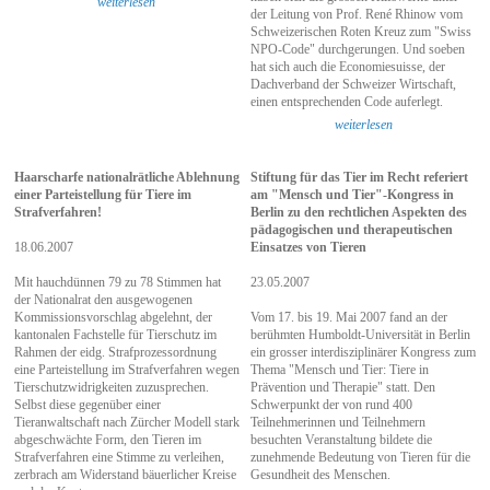
weiterlesen
der Leitung von Prof. René Rhinow vom
Schweizerischen Roten Kreuz zum "Swiss
NPO-Code" durchgerungen. Und soeben
hat sich auch die Economiesuisse, der
Dachverband der Schweizer Wirtschaft,
einen entsprechenden Code auferlegt.
weiterlesen
Haarscharfe nationalrätliche Ablehnung
Stiftung für das Tier im Recht referiert
einer Parteistellung für Tiere im
am "Mensch und Tier"-Kongress in
Strafverfahren!
Berlin zu den rechtlichen Aspekten des
pädagogischen und therapeutischen
18.06.2007
Einsatzes von Tieren
Mit hauchdünnen 79 zu 78 Stimmen hat
23.05.2007
der Nationalrat den ausgewogenen
Kommissionsvorschlag abgelehnt, der
Vom 17. bis 19. Mai 2007 fand an der
kantonalen Fachstelle für Tierschutz im
berühmten Humboldt-Universität in Berlin
Rahmen der eidg. Strafprozessordnung
ein grosser interdisziplinärer Kongress zum
eine Parteistellung im Strafverfahren wegen
Thema "Mensch und Tier: Tiere in
Tierschutzwidrigkeiten zuzusprechen.
Prävention und Therapie" statt. Den
Selbst diese gegenüber einer
Schwerpunkt der von rund 400
Tieranwaltschaft nach Zürcher Modell stark
Teilnehmerinnen und Teilnehmern
abgeschwächte Form, den Tieren im
besuchten Veranstaltung bildete die
Strafverfahren eine Stimme zu verleihen,
zunehmende Bedeutung von Tieren für die
zerbrach am Widerstand bäuerlicher Kreise
Gesundheit des Menschen.