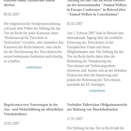
Kantone sollen Tieranwälte haben
Stiftung für das Tier im Recht referiert
dürfen!
an der internationalen "Animal Welfare
in Europe-Conference" in Brüssel über
09.02.2007
"Animal Welfare in Constitutions"
Die eidgenössische Strafprozessordnung
02.02.2007
soll nach dem Willen der Stiftung für das
Tier im Recht für jeden Kantonen einen
Am 1. Februar 2007 fand in Brüssel eine
"Rechtsanwalt für Tierschutz in
internationale Tagung über die rechtliche
Strafsachen" vorsehen, oder zumindest den
Erfassung des Tierschutzes in der
Kantonen des Recht belassen, eine solche
Europäischen Union und deren
für die Durchsetzung des Tierschutzrechts
Mitgliedstaaten statt. Die Stiftung für das
enorm bedeutsame Institution auch künftig
Tier im Recht durfte dabei über die
zu schaffen.
Bedeutung der Verankerung des
Tierschutzes auf Verfassungsebene
weiterlesen
referieren und konnte sich an der lebhaften
Diskussion über die Statuierung und
praktische Bedeutung des Tierschutzes
innerhalb der EU beteiligen.
weiterlesen
Begrüssenswerte Neuerungen in der
Verfrühte Teilrevision Obligationenrecht
Aus- und Weiterbildung im öffentlichen
zur Haftung von Hundehaltenden
Veterinärdienst
17.01.2007
24.01.2007
Die Stiftung für das Tier m Recht hält die