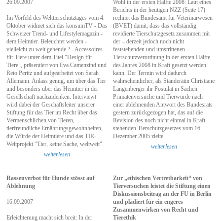
26.09.2007
Wohl in der ersten Hälfte 2008: Laut eines
Berichts in der heutigen NZZ (Seite 17)
Im Vorfeld des Welttierschutztages vom 4.
rechnet das Bundesamt für Veterinärwesen
Oktober widmet sich das konsumTV - Das
(BVET) damit, dass das vollständig
Schweizer Trend- und Lifestylemagazin -
revidierte Tierschutzgesetz zusammen mit
dem Heimtier. Beleuchtet werden -
der – derzeit jedoch noch nicht
vielleicht zu weit gehende ? - Accessoires
feststehenden und umstrittenen –
für Tiere unter dem Titel "Design für
Tierschutzverordnung in der ersten Hälfte
Tiere", präsentiert von Eva Camenzind und
des Jahres 2008 in Kraft gesetzt werden
Reto Peritz und aufgearbeitet von Sarah
kann. Der Termin wird dadurch
Allemann. Anlass genug, um über das Tier
wahrscheinlicher, als Ständerätin Christiane
und besonders über das Heimtier in der
Langenberger ihr Postulat in Sachen
Gesellschaft nachzudenken. Interviewt
Primatenversuche und Tierwürde nach
wird dabei der Geschäftsleiter unserer
einer ablehnenden Antwort des Bundesrats
Stiftung für das Tier im Recht über das
gestern zurückgezogen hat, das auf die
Vermenschlichen von Tieren,
Revision des noch nicht einmal in Kraft
tierfreundliche Ernährungsgewohnheiten,
stehenden Tierschutzgesetzes vom 16.
die Würde der Heimtiere und das TIR-
Dezember 2005 zielte.
Weltprojekt "Tier, keine Sache, weltweit".
weiterlesen
weiterlesen
Rassenverbot für Hunde stösst auf
Zur „ethischen Vertretbarkeit“ von
Ablehnung
Tierversuchen leistet die Stiftung einen
Diskussionsbeitrag an der FU in Berlin
16.09.2007
und plädiert für ein engeres
Zusammenwirken von Recht und
Erleichterung macht sich breit: In der
Tierethik