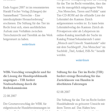
für das Tier im Recht vermelden, dass das
Ende August 2007 ist im renommierten
von ihr massgeblich mitgetragene Werk
Harald Fischer Verlag (Erlangen) der
„Von Menschen, Tieren und Politik“ samt
Sammelband "Tierrechte – Eine
Tier-CD-ROM auf die offizielle Liste der
interdisziplinäre Herausforderung"
Lehrmittel des Kantons Zürich
erschienen. Die Stiftung für das Tier im
aufgenommen worden ist. Es kann beim
Recht freut sich, einen ausführlichen
Lehrmittelverlag des Kantons Zürich als
Aufsatz zum Verhältnis zwischen
Privatperson oder als Lehrperson im
Tierschutzrecht und Tierethik an das Werk
online-Katalog innerhalb der Suche im
beigesteuert zu haben.
Katalog Primar/Sekundarstufe I unter
„Mensch und Umwelt: Staatskunde“ oder
weiterlesen
mit dem Suchbegriff „Von Menschen“ im
Suchfeld „Titel, Artikel, ISB-Nr.“ bestellt
werden.
weiterlesen
WBK-Vorschlag verunglückt und für
Stiftung für das Tier im Recht (TIR)
die Lösung der Hundeproblematik
fordert strenge Bestrafung für das
ungeeignet – TIR fordert
Zurücklassen von Hunden in
Neubearbeitung durch die
überhitzten Fahrzeugen
Rechtskommission
02.08.2007
22.08.2007
Die Stiftung für das Tier im Recht fordert
Der Gesetzesvorschlag der WBK für
Hundehaltende zu grösserer Umsicht mit
eidgenössische Hundebestimmungen ist
ihren Tieren auf. Das Halten bzw.