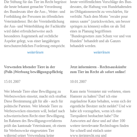
Die Stiftung für das Tier im Recht begrüsst
heute veröffentlichten Vorschläge des Bun­
die heute bekannt gemachte Verordnung
des­­rates, die Haftung von Hundehaltenden
des Bundesrats über die Aus-, Weiter- und
im Obligationenrecht zu verschärfen, für
Fortbildung der Personen im öffentlichen
ver­früht. Nach dem Motto "reculer pour
Veterinärdienst. Bei der Vereinheitlichung
mieux sauter" (zurückweichen, um besser
der Aus- und Weiterbildung der Fachkräfte
springen zu kön­nen) sollen sie als Teil
wird dabei erfreulicherweise auch
eines in Planung begriffenen
besonderes Augenmerk auf rechtliche
"Bundesgesetzes zum Schutz vor und von
Aspekte gelegt, was einer langjährigen
Hunden" behandelt und als Ganzes
tierschutzrechtlichen Forderung entspricht.
behandelt werden.
weiterlesen
weiterlesen
Verwenden lebender Tiere in der
Jetzt informieren - Rechtsauskünfte
(Polit-)Werbung bewilligungspflichtig
zum Tier im Recht ab sofort online!
15.01.2007
10.01.2007
Wer lebende Tiere ohne Bewilligung zu
Kann mein Vermieter mir verbieten, einen
Werbezwecken einsetzt, macht sich strafbar.
Hamster zu halten? Darf ich eine
Diese Bestimmung gilt für alle - auch für
zugelaufene Katze behalten, wenn sich der
politische Parteien. Wer lebende Tiere zu
eigentliche Besitzer nicht meldet? Und wie
Werbezwecken einsetzen will, bedarf nach
habe ich vorzugehen, wenn ich eine
schweizerischem Recht einer Bewilligung.
Tierquälerei beobachtet habe? Die
Im Rahmen des Bewilligungsverfahrens
Antworten auf diese und auf über 100
prüft das kantonale Veterinäramt, ob einem
weitere tierrelevante Rechtsfragen finden
für Werbezwecke eingesetzten Tier
Sie schnell und einfach unter
während seiner Verwendung keine
www.tierimrecht.org und