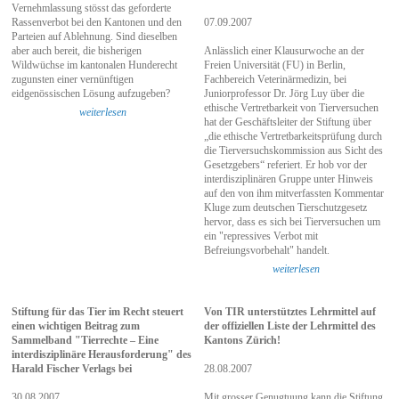
Vernehmlassung stösst das geforderte
Rassenverbot bei den Kantonen und den
07.09.2007
Parteien auf Ablehnung. Sind dieselben
aber auch bereit, die bisherigen
Anlässlich einer Klausurwoche an der
Wildwüchse im kantonalen Hunderecht
Freien Universität (FU) in Berlin,
zugunsten einer vernünftigen
Fachbereich Veterinärmedizin, bei
eidgenössischen Lösung aufzugeben?
Juniorprofessor Dr. Jörg Luy über die
ethische Vertretbarkeit von Tierversuchen
weiterlesen
hat der Geschäftsleiter der Stiftung über
„die ethische Vertretbarkeitsprüfung durch
die Tierversuchskommission aus Sicht des
Gesetzgebers“ referiert. Er hob vor der
interdisziplinären Gruppe unter Hinweis
auf den von ihm mitverfassten Kommentar
Kluge zum deutschen Tierschutzgesetz
hervor, dass es sich bei Tierversuchen um
ein "repressives Verbot mit
Befreiungsvorbehalt" handelt.
weiterlesen
Stiftung für das Tier im Recht steuert
Von TIR unterstütztes Lehrmittel auf
einen wichtigen Beitrag zum
der offiziellen Liste der Lehrmittel des
Sammelband "Tierrechte – Eine
Kantons Zürich!
interdisziplinäre Herausforderung" des
Harald Fischer Verlags bei
28.08.2007
30.08.2007
Mit grosser Genugtuung kann die Stiftung