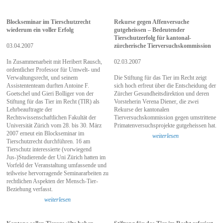
Blockseminar im Tierschutzrecht
Rekurse gegen Affenversuche
wiederum ein voller Erfolg
gutgeheissen – Bedeutender
Tierschutzerfolg für kantonal-
03.04.2007
zürcherische Tierversuchskommission
In Zusammenarbeit mit Heribert Rausch,
02.03.2007
ordentlicher Professor für Umwelt- und
Verwaltungsrecht, und seinem
Die Stiftung für das Tier im Recht zeigt
Assistententeam durften Antoine F.
sich hoch erfreut über die Entscheidung der
Goetschel und Gieri Bolliger von der
Zürcher Gesundheitsdirektion und deren
Stiftung für das Tier im Recht (TIR) als
Vorsteherin Verena Diener, die zwei
Lehrbeauftragte der
Rekurse der kantonalen
Rechtswissenschaftlichen Fakultät der
Tierversuchskommission gegen umstrittene
Universität Zürich vom 28. bis 30. März
Primatenversuchsprojekte gutgeheissen hat.
2007 erneut ein Blockseminar im
weiterlesen
Tierschutzrecht durchführen. 16 am
Tierschutz interessierte (vorwiegend
Jus-)Studierende der Uni Zürich hatten im
Vorfeld der Veranstaltung umfassende und
teilweise hervorragende Seminararbeiten zu
rechtlichen Aspekten der Mensch-Tier-
Beziehung verfasst.
weiterlesen