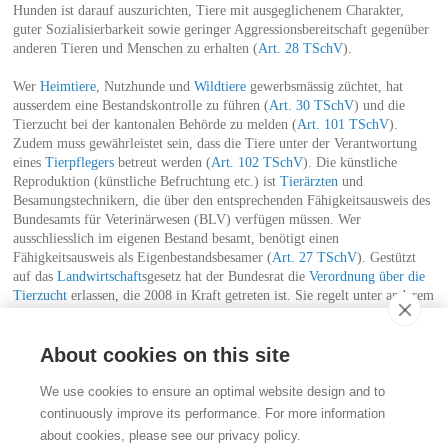
Hunden ist darauf auszurichten, Tiere mit ausgeglichenem Charakter,
guter Sozialisierbarkeit sowie geringer Aggressionsbereitschaft gegenüber
anderen Tieren und Menschen zu erhalten (
Art. 28 TSchV
).
Wer
Heimtiere
, Nutzhunde und
Wildtiere
gewerbsmässig züchtet, hat
ausserdem eine Bestandskontrolle zu führen (
Art. 30 TSchV
) und die
Tierzucht bei der kantonalen Behörde zu melden (
Art. 101 TSchV
).
Zudem muss gewährleistet sein, dass die Tiere unter der Verantwortung
eines
Tierpflegers
betreut werden (
Art. 102 TSchV
). Die künstliche
Reproduktion (künstliche Befruchtung etc.) ist
Tierärzten
und
Besamungstechnikern, die über den entsprechenden Fähigkeitsausweis des
Bundesamts für Veterinärwesen (BLV) verfügen müssen. Wer
ausschliesslich im eigenen Bestand besamt, benötigt einen
Fähigkeitsausweis als Eigenbestandsbesamer (
Art. 27 TSchV
). Gestützt
auf das
Landwirtschaft
sgesetz hat der Bundesrat die
Verordnung über die
Tierzucht
erlassen, die 2008 in Kraft getreten ist. Sie regelt unter anderem
die Förderung der Tierzucht (insbesondere durch Beiträge), das
Inverkehrbringen und die Ausfuhr von Zuchttieren.
About cookies on this site
Kontakt
We use cookies to ensure an optimal website design and to
Stiftung für das Tier im Recht (TIR)
continuously improve its performance. For more information
Rigistrasse 9
about cookies, please see our privacy policy.
CH - 8006 Zürich