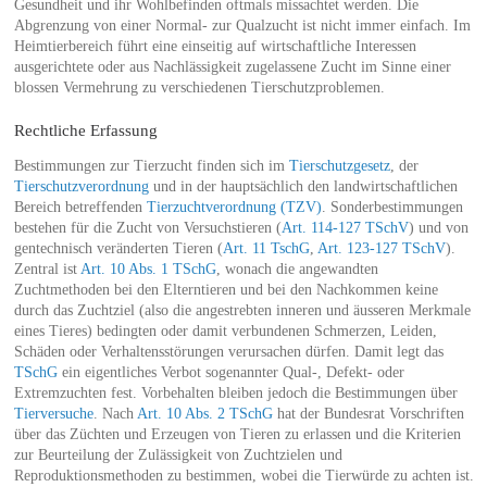
Gesundheit und ihr Wohlbefinden oftmals missachtet werden. Die
Abgrenzung von einer Normal- zur Qualzucht ist nicht immer einfach. Im
Heimtierbereich führt eine einseitig auf wirtschaftliche Interessen
ausgerichtete oder aus Nachlässigkeit zugelassene Zucht im Sinne einer
blossen Vermehrung zu verschiedenen Tierschutzproblemen.
Rechtliche Erfassung
Bestimmungen zur Tierzucht finden sich im
Tierschutzgesetz
, der
Tierschutzverordnung
und in der hauptsächlich den landwirtschaftlichen
Bereich betreffenden
Tierzuchtverordnung (TZV)
. Sonderbestimmungen
bestehen für die Zucht von Versuchstieren (
Art. 114-127 TSchV
) und von
gentechnisch veränderten Tieren (
Art. 11 TschG
,
Art. 123-127 TSchV
).
Zentral ist
Art. 10 Abs. 1 TSchG
, wonach die angewandten
Zuchtmethoden bei den Elterntieren und bei den Nachkommen keine
durch das Zuchtziel (also die angestrebten inneren und äusseren Merkmale
eines Tieres) bedingten oder damit verbundenen Schmerzen, Leiden,
Schäden oder Verhaltensstörungen verursachen dürfen. Damit legt das
TSchG
ein eigentliches Verbot sogenannter Qual-, Defekt- oder
Extremzuchten fest. Vorbehalten bleiben jedoch die Bestimmungen über
Tierversuche
. Nach
Art. 10 Abs. 2 TSchG
hat der Bundesrat Vorschriften
über das Züchten und Erzeugen von Tieren zu erlassen und die Kriterien
zur Beurteilung der Zulässigkeit von Zuchtzielen und
Reproduktionsmethoden zu bestimmen, wobei die Tierwürde zu achten ist.