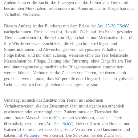
Zudem kann er die Zucht, das Erzeugen und das Halten von Tieren mit
bestimmten Merkmalen, insbesondere mit Abnormitäten in Körperbau und
Verhalten, verbieten.
Diesem Auftrag ist der Bundesrat mit dem Erlass der
Art. 25-30 TSchV
nachgekommen. Diese halten fest, dass die Zucht auf den Erhalt gesunder
Tiere auszurichten ist, die frei von Eigenschaften und Merkmalen sind, die
ihre Würde verletzen. Zuchtziele, die eingeschränkte Organ- und
Sinnesfunktionen und Abweichungen vom arttypischen Verhalten zur
Folge haben, sind nur dann zulässig, wenn sie ohne das Tier belastende
Massnahmen bei Pflege, Haltung oder Fütterung, ohne Eingriffe am Tier
und ohne regelmässige medizinische Pflegemassnahmen kompensiert
werden können. Verboten ist das Züchten von Tieren, bei denen damit
gerechnet werden muss, dass Körperteile oder Organe für den arttypischen
Gebrauch erblich bedingt fehlen oder umgestaltet sind.
Untersagt ist auch das Züchten von Tieren mit abnormen
Verhaltensweisen, die das Zusammenleben mit Artgenossen erheblich
erschweren oder verunmöglichen. Zudem muss der Tierhalter die
zumutbaren Massnahmen treffen, um zu verhindern, dass sich Tiere
übermässig vermehren (
Art. 25 TSchV
). Bei der Zucht von Hunden und
Katzen ist zu beachten, dass das gezielte Verpaaren von Haushunden und -
katzen mit
Wildtieren
verboten ist. Die Selektion bei der Zucht von