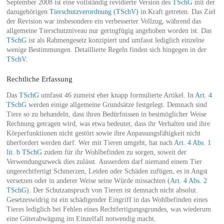
September 2008 ist eine vollständig revidierte Version des
TSchG
mit der
dazugehörigen
Tierschutzverordnung (TSchV)
in Kraft getreten. Das Ziel
der Revision war insbesondere ein verbesserter Vollzug, während das
allgemeine Tierschutzniveau nur geringfügig angehoben worden ist. Das
TSchG
ist als Rahmengesetz konzipiert und umfasst lediglich einzelne
wenige Bestimmungen. Detaillierte Regeln finden sich hingegen in der
TSchV
.
Rechtliche Erfassung
Das
TSchG
umfasst 46 zumeist eher knapp formulierte Artikel. In
Art. 4
TSchG
werden einige allgemeine Grundsätze festgelegt. Demnach sind
Tiere so zu behandeln, dass ihren Bedürfnissen in bestmöglicher Weise
Rechnung getragen wird, was etwa bedeutet, dass ihr Verhalten und ihre
Körperfunktionen nicht gestört sowie ihre Anpassungsfähigkeit nicht
überfordert werden darf. Wer mit Tieren umgeht, hat nach
Art. 4 Abs. 1
lit. b TSchG
zudem für ihr Wohlbefinden zu sorgen, soweit der
Verwendungszweck dies zulässt. Ausserdem darf niemand einem Tier
ungerechtfertigt Schmerzen, Leiden oder Schäden zufügen, es in Angst
versetzen oder in anderer Weise seine Würde missachten (
Art. 4 Abs. 2
TSchG
). Der Schutzanspruch von Tieren ist demnach nicht absolut.
Gesetzeswidrig ist ein schädigender Eingriff in das Wohlbefinden eines
Tieres lediglich bei Fehlen eines Rechtfertigungsgrundes, was wiederum
eine Güterabwägung im Einzelfall notwendig macht.