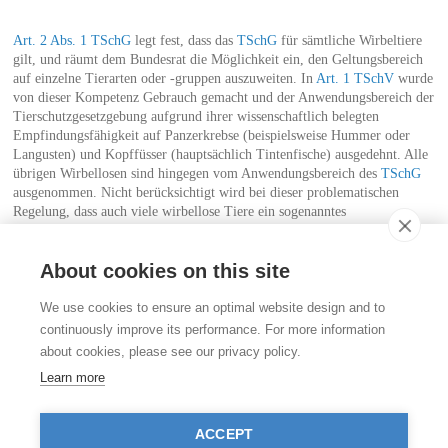
Art. 2 Abs. 1 TSchG
legt fest, dass das
TSchG
für sämtliche Wirbeltiere
gilt, und räumt dem Bundesrat die Möglichkeit ein, den Geltungsbereich
auf einzelne Tierarten oder -gruppen auszuweiten. In
Art. 1 TSchV
wurde
von dieser Kompetenz Gebrauch gemacht und der Anwendungsbereich der
Tierschutzgesetzgebung aufgrund ihrer wissenschaftlich belegten
Empfindungsfähigkeit auf Panzerkrebse (beispielsweise Hummer oder
Langusten) und Kopffüsser (hauptsächlich Tintenfische) ausgedehnt. Alle
übrigen Wirbellosen sind hingegen vom Anwendungsbereich des
TSchG
ausgenommen. Nicht berücksichtigt wird bei dieser problematischen
Regelung, dass auch viele wirbellose Tiere ein sogenanntes
Meideverhalten zeigen, das denselben biologischen Zweck verfolgt wie
Schmerzreaktionen bei Wirbeltieren.
About cookies on this site
Kontakt
We use cookies to ensure an optimal website design and to
Stiftung für das Tier im Recht (TIR)
continuously improve its performance. For more information
Rigistrasse 9
about cookies, please see our privacy policy.
CH - 8006 Zürich
+41 (0)43 443 06 43
Learn more
info@tierimrecht.org
Ihre Spende kann von den Steuern abgezogen werden.
ACCEPT
IBAN: CH17 0900 0000 8770 0700 7, PostFinance CHF