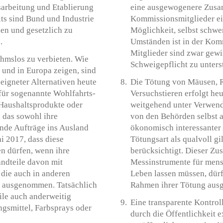
sarbeitung und Etablierung
eine ausgewogenere Zusam
its sind Bund und Industrie
Kommissionsmitglieder ei
en und gesetzlich zu
Möglichkeit, selbst schw
.
Umständen ist in der Kom
Mitglieder sind zwar gewi
hmslos zu verbieten. Wie
Schweigepflicht zu unterst
 und in Europa zeigen, sind
eigneter Alternativen heute
Die Tötung von Mäusen, R
für sogenannte Wohlfahrts-
Versuchstieren erfolgt he
 Haushaltsprodukte oder
weitgehend unter Verwend
 das sowohl ihre
von den Behörden selbst a
nde Aufträge ins Ausland
ökonomisch interessanter 
i 2017, dass diese
Tötungsart als qualvoll gi
en dürfen, wenn ihre
berücksichtigt. Dieser Zus
ndteile davon mit
Messinstrumente für mensc
 die auch in anderen
Leben lassen müssen, dür
h ausgenommen. Tatsächlich
Rahmen ihrer Tötung ausg
ile auch anderweitig
Eine transparente Kontrol
ngsmittel, Farbsprays oder
durch die Öffentlichkeit e