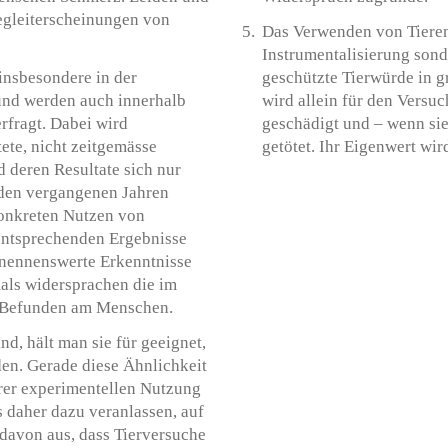
Begleiterscheinungen von
Das Verwenden von Tieren 
Instrumentalisierung sonde
insbesondere in der
geschützte Tierwürde in 
und werden auch innerhalb
wird allein für den Versuc
rfragt. Dabei wird
geschädigt und – wenn sie
tete, nicht zeitgemässe
getötet. Ihr Eigenwert wi
d deren Resultate sich nur
 den vergangenen Jahren
konkreten Nutzen von
 entsprechenden Ergebnisse
 nennenswerte Erkenntnisse
mals widersprachen die im
n Befunden am Menschen.
ind, hält man sie für geeignet,
den. Gerade diese Ähnlichkeit
hrer experimentellen Nutzung
 daher dazu veranlassen, auf
davon aus, dass Tierversuche