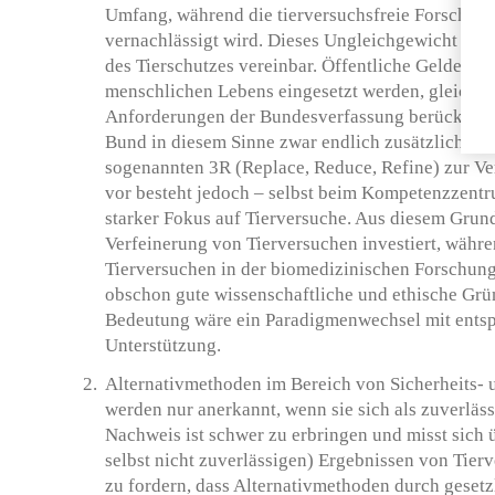
Umfang, während die tierversuchsfreie Forschung
vernachlässigt wird. Dieses Ungleichgewicht ist 
des Tierschutzes vereinbar. Öffentliche Gelder m
menschlichen Lebens eingesetzt werden, gleichzei
Anforderungen der Bundesverfassung berücksicht
Bund in diesem Sinne zwar endlich zusätzliche Mi
sogenannten 3R (Replace, Reduce, Refine) zur Ve
vor besteht jedoch – selbst beim Kompetenzzent
starker Fokus auf Tierversuche. Aus diesem Grund
Verfeinerung von Tierversuchen investiert, währ
Tierversuchen in der biomedizinischen Forschung
obschon gute wissenschaftliche und ethische Grü
Bedeutung wäre ein Paradigmenwechsel mit entsp
Unterstützung.
Alternativmethoden im Bereich von Sicherheits-
werden nur anerkannt, wenn sie sich als zuverläs
Nachweis ist schwer zu erbringen und misst sich 
selbst nicht zuverlässigen) Ergebnissen von Tierve
zu fordern, dass Alternativmethoden durch geset