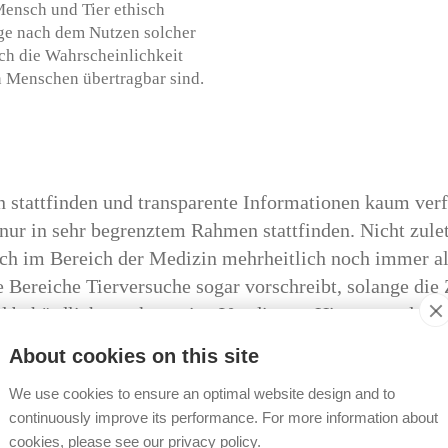
ensch und Tier ethisch
rage nach dem Nutzen solcher
ch die Wahrscheinlichkeit
n Menschen übertragbar sind.
 stattfinden und transparente Informationen kaum verf
 nur in sehr begrenztem Rahmen stattfinden. Nicht zule
ich im Bereich der Medizin mehrheitlich noch immer a
e Bereiche Tierversuche sogar vorschreibt, solange die 
behördlich anerkannt ist. Vor diesem Hintergrund ist e
g derzeit nicht absehbar. Durchaus realistisch und in
About cookies on this site
We use cookies to ensure an optimal website design and to
m Rahmen des Schweizerischen
Die gesetzlichen Haltungs
continuously improve its performance. For more information about
hen Forschung in grossem
Minimalvorgaben und nicht
cookies, please see our privacy policy.