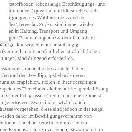
 Kunststoffboxen, lebenslange Beschäftigungs- und
solation oder Exposition und künstliches Licht
nträchtigungen des Wohlbefindens und der
se jedes Tieres dar. Zudem sind immer wieder
hriften in Haltung, Transport und Umgang
 strengere Bestimmungen bzw. deutlich höhere
häufige, konsequente und unabhängige
 (verbunden mit empfindlichen strafrechtlichen
ungen) sind dringend erforderlich.
chskommissionen, die die Aufgabe haben,
rüfen und der Bewilligungsbehörde deren
g zu empfehlen, stellen in ihrer derzeitigen
Aspekt des Tierschutzes keine befriedigende Lösung
nterschiedlich grossen Gremien bestehen zumeist
ngsvertretern. Zwar sind gesetzlich auch
hutzes vorgesehen, diese sind jedoch in der Regel
 werden daher im Bewilligungsverfahren von
rstimmt. Um den Tierschutzinteressen ein
den Kommissionen zu verleihen, ist zwingend für