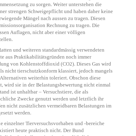
mensetzung zu sorgen. Weiter unterstehen die
ner strengen Schweigepflicht und haben daher keine
erwiegende Mängel nach aussen zu tragen. Diesen
missionsorganisation Rechnung zu tragen. Die
ssen Auflagen, nicht aber einer völligen
ellen.
atten und weiteren standardmässig verwendeten
ute aus Praktikabilitätsgründen noch immer
ung von Kohlenstoffdioxid (CO2). Dieses Gas wird
ls nicht tierschutzkonform klassiert, jedoch mangels
Alternativen weiterhin toleriert. Obschon diese
lt, wird sie in der Belastungsbewertung nicht einmal
tand ist unhaltbar – Versuchstiere, die als
hliche Zwecke genutzt werden und letztlich ihr
fen nicht zusätzlichen vermeidbaren Belastungen im
esetzt werden.
le einzelner Tierversuchsvorhaben und -bereiche
xistiert heute praktisch nicht. Der Bund