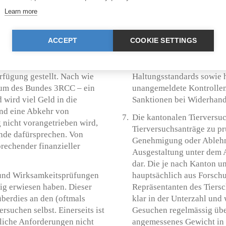
 vergleichsweise
Sterile Metallkäfige oder
Learn more
nicht mit dem Bundesauftrag
Bewegungsarmut, soziale I
üssen zur Erhaltung
stellen gravierende Beei
tig aber auch die ethischen
ACCEPT
COOKIE SETTINGS
artspezifischen Bedürfnis
igen. Vor kurzem hat der
Verstösse gegen die Vorsc
ttel im Bereich der
festzustellen. Wesentlich
rfügung gestellt. Nach wie
Haltungsstandards sowie 
rum des Bundes 3RCC – ein
unangemeldete Kontrollen
 wird viel Geld in die
Sanktionen bei Widerhandl
end eine Abkehr von
Die kantonalen Tierversu
 nicht vorangetrieben wird,
Tierversuchsanträge zu p
nde dafürsprechen. Von
Genehmigung oder Ablehnun
rechender finanzieller
Ausgestaltung unter dem 
dar. Die je nach Kanton u
 und Wirksamkeitsprüfungen
hauptsächlich aus Forschu
sig erwiesen haben. Dieser
Repräsentanten des Tiersc
überdies an den (oftmals
klar in der Unterzahl und
rsuchen selbst. Einerseits ist
Gesuchen regelmässig übe
zliche Anforderungen nicht
angemessenes Gewicht in 