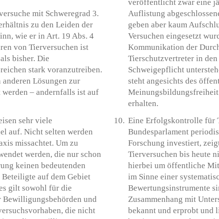
veröffentlicht zwar eine jä
rversuche mit Schweregrad 3.
Auflistung abgeschlossene
erhältnis zu den Leiden der
geben aber kaum Aufschlus
n, wie er in Art. 19 Abs. 4
Versuchen eingesetzt wurd
ren von Tierversuchen ist
Kommunikation der Durchf
ls bisher. Die
Tierschutzvertreter in d
ereichen stark voranzutreiben.
Schweigepflicht untersteh
h anderen Lösungen zur
steht angesichts des öffen
erden – andernfalls ist auf
Meinungsbildungsfreiheit 
erhalten.
isen sehr viele
Eine Erfolgskontrolle für
l auf. Nicht selten werden
Bundesparlament periodis
axis missachtet. Um zu
Forschung investiert, zei
rwendet werden, die nur schon
Tierversuchen bis heute ni
hrung keinen bedeutenden
hierbei um öffentliche Mit
 Beteiligte auf dem Gebiet
im Sinne einer systemati
s gilt sowohl für die
Bewertungsinstrumente si
er Bewilligungsbehörden und
Zusammenhang mit Unters
ersuchsvorhaben, die nicht
bekannt und erprobt und l