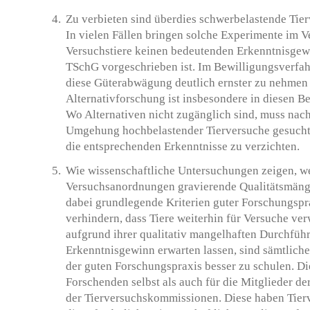
Zu verbieten sind überdies schwerbelastende Tie
In vielen Fällen bringen solche Experimente im V
Versuchstiere keinen bedeutenden Erkenntnisgewin
TSchG vorgeschrieben ist. Im Bewilligungsverfah
diese Güterabwägung deutlich ernster zu nehmen a
Alternativforschung ist insbesondere in diesen B
Wo Alternativen nicht zugänglich sind, muss nac
Umgehung hochbelastender Tierversuche gesucht w
die entsprechenden Erkenntnisse zu verzichten.
Wie wissenschaftliche Untersuchungen zeigen, we
Versuchsanordnungen gravierende Qualitätsmänge
dabei grundlegende Kriterien guter Forschungspr
verhindern, dass Tiere weiterhin für Versuche ve
aufgrund ihrer qualitativ mangelhaften Durchfü
Erkenntnisgewinn erwarten lassen, sind sämtliche
der guten Forschungspraxis besser zu schulen. Die
Forschenden selbst als auch für die Mitglieder d
der Tierversuchskommissionen. Diese haben Tierv