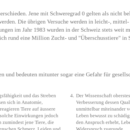
rschieden. Jene mit Schweregrad 0 gelten als nicht be
 werden. Die übrigen Versuche werden in leicht-, mitte
ebungen im Jahr 1983 wurden in der Schweiz stets weit m
ich rund eine Million Zucht- und "Überschusstiere" in 
en und bedeuten mitunter sogar eine Gefahr für gesells
sfähigkeit und das Streben
Der Wissenschaft oberstes
en sich in Anatomie,
Verbesserung dessen Quali
 reagieren Tiere auf äussere
unmittelbar miteinander v
 solche Einwirkungen jedoch
Leben bewusst zu schädige
 zumindest jene Tiere, die
den Anspruch erhebt, Lebe
Menschen Schmerz. Leiden und
Widerspruch zugrunde.