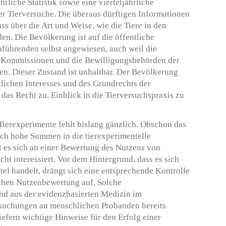
hrliche Statistik sowie eine vierteljährliche
r Tierversuche. Die überaus dürftigen Informationen
s über die Art und Weise, wie die Tiere in den
en. Die Bevölkerung ist auf die öffentliche
ührenden selbst angewiesen, auch weil die
en Kommissionen und die Bewilligungsbehörden der
en. Dieser Zustand ist unhaltbar. Der Bevölkerung
tlichen Interesses und des Grundrechts der
das Recht zu, Einblick in die Tierversuchspraxis zu
 Tierexperimente fehlt bislang gänzlich. Obschon das
ch hohe Summen in die tierexperimentelle
gt es sich an einer Bewertung des Nutzens von
cht interessiert. Vor dem Hintergrund, dass es sich
tel handelt, drängt sich eine entsprechende Kontrolle
schen Nutzenbewertung auf. Solche
nd aus der evidenzbasierten Medizin im
uchungen an menschlichen Probanden bereits
iefern wichtige Hinweise für den Erfolg einer