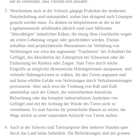
um zu vermeiden, dass Tierleid sich auszahlt.
Verschiedene auch in der Schweiz gängige Praktiken der modernen
Nutztierhaltung sind inakzeptabel, sodass hier dringend nach Lösungen
gesucht werden muss. Zu denken ist beispielsweise an die in der
Legehennenzucht anfallenden jährlich rund zwei Millionen
"überzähligen" männlichen Küken, die einzig ihres Geschlechts wegen
am ersten Lebenstag vergast oder geschreddert werden. Ebenso
unhaltbar sind prophylaktische Massnahmen zur Verhütung von
Verletzungen wie etwa das sogenannte "Touchieren" des Schnabels bei
Geflügel, das Abschleifen der Zahnspitzen bei Schweinen oder die
Enthornung bei Rindern oder Ziegen. Statt Tiere durch solche
Eingriffe an möglichst ökonomische Haltungsformen anzupassen, sind
vielmehr Haltungsformen zu wählen, die den Tieren angepasst sind
und keine erhöhte Gefahr von Verletzungen durch Verhaltensstörungen
provozieren. Aber auch etwa die Trennung von Kuh und Kalb
unmittelbar nach der Geburt, die weitverbreitete künstliche
Befruchtung oder das komplett industrialisierte Ausbrüten von
Geflügel sind mit der Achtung der Würde des Tieres nicht zu
vereinbaren. Es sind Anreize für pionierhafte Bauern zu setzen, die
Wege zurück zu einer naturnahen Aufzucht von Tieren suchen.
Auch in der Schweiz sind Tiertransporte über mehrere Stunden quer
durch das Land keine Seltenheit. Die Beförderungen sind mit grossen