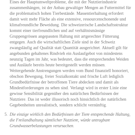
Eines der Hauptumweltprobleme, die mit der Nutztierindustrie
zusammenhängen, ist der Anbau gewaltiger Mengen an Futtermittel für
die problematisch hohen Tierbestände. Massentierhaltung erfordert
damit weit mehr Fläche als eine extensive, ressourcenschonende und
klimafreundliche Beweidung. Die schweizerische Landschaftsstruktur
kommt einer tierfreundlichen und auf verhältnismässige
Gruppengrössen angepassten Haltung mit artgerechter Fütterung
entgegen. Auch die wirtschaftlichen Ziele sind in der Schweiz
zwangsläufig auf Qualität statt Quantität ausgerichtet. Aktuell gilt für
angebunden gehaltenes Rindvieh ein Auslaufgebot von mindestens
neunzig Tagen im Jahr, was bedeutet, dass die entsprechenden Weiden
und Ausläufe bereits heute bereitgestellt werden müssen.
Weitergehende Anstrengungen werden vom Bund finanziell honoriert,
obschon Bewegung, freier Sozialkontakt und frische Luft lediglich
Grundbedürfnisse der betroffenen Tiere abdecken und damit als
Mindestforderungen zu sehen sind. Verlangt wird in erster Linie eine
gewisse Sensibilität gegenüber den natürlichen Bedürfnissen der
Nutztiere. Das ist weder illusorisch noch hinsichtlich der natürlichen
Gegebenheiten unrealistisch, sondern schlicht vernünftig.
Die einzige wirklich den Bedürfnissen der Tiere entsprechende Haltung,
die Freilandhaltung sämtlicher Nutztiere, würde untragbare
Grundwasserbelastungen verursachen.