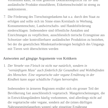
vornehmen kann, ist eine generelle Deklarationspflicht für in- und
ausländische Produkte einzuführen; Etikettenschwindel ist streng zu
sanktionieren..
Die Förderung des Tierschutzgedankens hat u.a. durch den Staat zu
erfolgen und sollte sich im Sinne eines Kreislaufs in Werbung,
Konsumentenschutz, Landwirtschafts- und Handelsförderung
niederschlagen. Insbesondere sind öffentliche Anstalten und
Einrichtungen zu verpflichten, ausschliesslich tierische Erzeugnisse aus
Schweizer oder kontrollierbarer ausländischer Produktion zu beziehen,
bei der die gesetzlichen Mindestanforderungen bezüglich des Umgangs
mit Tieren weit überschritten werden
Antworten auf gängige Argumente von Kritikern
Der Verzehr von Fleisch ist nicht nur natürlich, sondern in
"vernünftigem Mass" auch förderlich für Gesundheit und Wohlbefinden
des Menschen. Eine vegetarische oder vegane Ernährung in der
Kindheit kann sogar schädliche Folgen hervorrufen.
Insbesondere in ärmeren Regionen ernährt sich ein grosser Teil der
Bevölkerung fast ausschliesslich vegetarisch. Mangelerscheinungen, die
in Entwicklungsländern häufig vorkommen, sind allerdings nicht auf
die vegetarische oder vegane, sondern auf die (eines dürftigen
Nahrungsmittelangebots wegen) sehr einseitige Ernährung