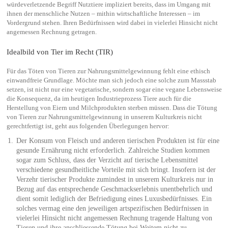
würdeverletzende Begriff Nutztiere impliziert bereits, dass im Umgang mit
ihnen der menschliche Nutzen – mithin wirtschaftliche Interessen – im
Vordergrund stehen. Ihren Bedürfnissen wird dabei in vielerlei Hinsicht nicht
angemessen Rechnung getragen.
Idealbild von Tier im Recht (TIR)
Für das Töten von Tieren zur Nahrungsmittelgewinnung fehlt eine ethisch
einwandfreie Grundlage. Möchte man sich jedoch eine solche zum Massstab
setzen, ist nicht nur eine vegetarische, sondern sogar eine vegane Lebensweise
die Konsequenz, da im heutigen Industrieprozess Tiere auch für die
Herstellung von Eiern und Milchprodukten sterben müssen. Dass die Tötung
von Tieren zur Nahrungsmittelgewinnung in unserem Kulturkreis nicht
gerechtfertigt ist, geht aus folgenden Überlegungen hervor:
Der Konsum von Fleisch und anderen tierischen Produkten ist für eine
gesunde Ernährung nicht erforderlich. Zahlreiche Studien kommen
sogar zum Schluss, dass der Verzicht auf tierische Lebensmittel
verschiedene gesundheitliche Vorteile mit sich bringt. Insofern ist der
Verzehr tierischer Produkte zumindest in unserem Kulturkreis nur in
Bezug auf das entsprechende Geschmackserlebnis unentbehrlich und
dient somit lediglich der Befriedigung eines Luxusbedürfnisses. Ein
solches vermag eine den jeweiligen artspezifischen Bedürfnissen in
vielerlei Hinsicht nicht angemessen Rechnung tragende Haltung von
Tieren und ihre anschliessende Tötung bei Weitem nicht zu