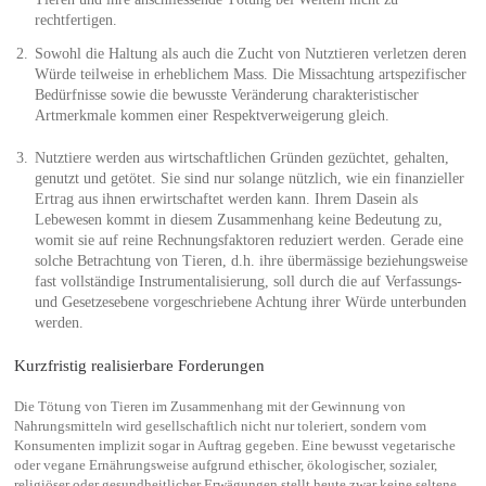
rechtfertigen.
Sowohl die Haltung als auch die Zucht von Nutztieren verletzen deren
Würde teilweise in erheblichem Mass. Die Missachtung artspezifischer
Bedürfnisse sowie die bewusste Veränderung charakteristischer
Artmerkmale kommen einer Respektverweigerung gleich.
Nutztiere werden aus wirtschaftlichen Gründen gezüchtet, gehalten,
genutzt und getötet. Sie sind nur solange nützlich, wie ein finanzieller
Ertrag aus ihnen erwirtschaftet werden kann. Ihrem Dasein als
Lebewesen kommt in diesem Zusammenhang keine Bedeutung zu,
womit sie auf reine Rechnungsfaktoren reduziert werden. Gerade eine
solche Betrachtung von Tieren, d.h. ihre übermässige beziehungsweise
fast vollständige Instrumentalisierung, soll durch die auf Verfassungs-
und Gesetzesebene vorgeschriebene Achtung ihrer Würde unterbunden
werden.
Kurzfristig realisierbare Forderungen
Die Tötung von Tieren im Zusammenhang mit der Gewinnung von
Nahrungsmitteln wird gesellschaftlich nicht nur toleriert, sondern vom
Konsumenten implizit sogar in Auftrag gegeben. Eine bewusst vegetarische
oder vegane Ernährungsweise aufgrund ethischer, ökologischer, sozialer,
religiöser oder gesundheitlicher Erwägungen stellt heute zwar keine seltene