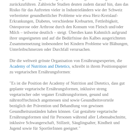
zurückzuführen. Zahlreiche Studien deuten zudem darauf hin, dass das
Risiko für das Auftreten vieler in Industrieländern wie der Schweiz
verbreiteter gesundheitlicher Probleme wie etwa Herz-Kreislauf-
Erkrankungen, Diabetes, verschiedene Krebsarten, Fettleibigkeit,
Osteoporose oder Arthrose durch den Konsum von Fleisch und/oder
Milch – teilweise deutlich – steigt. Überdies kann Kuhmilch aufgrund
ihrer ungeeigneten und auf die Bedürfnisse des Kalbes ausgerichteten
Zusammensetzung insbesondere bei Kindern Probleme wie Blähungen,
Unterleibschmerzen oder Durchfall verursachen.
Die die weltweit grösste Organisation von Ernährungsexperten, die
Academy of Nutrition and Dietetics
, schreibt in ihrem Positionspapier
zu vegetarischen Ernährungsformen:
"Es ist die Position der Academy of Nutrition and Dietetics, dass gut
geplante vegetarische Ernährungsformen, inklusive streng
vegetarischer oder veganer Ernährungsformen, gesund und
nährstofftechnisch angemessen sind sowie Gesundheitsvorteile
bezüglich der Prävention und Behandlung von gewissen
Gesundheitszuständen haben können. Gut gestaltete vegetarische
Ernährungsformen sind für Personen während aller Lebensabschnitte,
inklusive Schwangerschaft, Stillzeit, Säuglingsalter, Kindheit und
Jugend sowie für SportlerInnen geeignet."