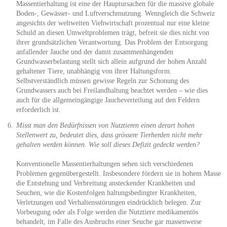
Massentierhaltung ist eine der Hauptursachen für die massive globale
Boden-, Gewässer- und Luftverschmutzung. Wenngleich die Schweiz
angesichts der weltweiten Viehwirtschaft prozentual nur eine kleine
Schuld an diesen Umweltproblemen trägt, befreit sie dies nicht von
ihrer grundsätzlichen Verantwortung. Das Problem der Entsorgung
anfallender Jauche und der damit zusammenhängenden
Grundwasserbelastung stellt sich allein aufgrund der hohen Anzahl
gehaltener Tiere, unabhängig von ihrer Haltungsform.
Selbstverständlich müssen gewisse Regeln zur Schonung des
Grundwassers auch bei Freilandhaltung beachtet werden – wie dies
auch für die allgemeingängige Jaucheverteilung auf den Feldern
erforderlich ist.
Misst man den Bedürfnissen von Nutztieren einen derart hohen
Stellenwert zu, bedeutet dies, dass grössere Tierherden nicht mehr
gehalten werden können. Wie soll dieses Defizit gedeckt werden?
Konventionelle Massentierhaltungen sehen sich verschiedenen
Problemen gegenübergestellt. Insbesondere fördern sie in hohem Masse
die Entstehung und Verbreitung ansteckender Krankheiten und
Seuchen, wie die Kostenfolgen haltungsbedingter Krankheiten,
Verletzungen und Verhaltensstörungen eindrücklich belegen. Zur
Vorbeugung oder als Folge werden die Nutztiere medikamentös
behandelt, im Falle des Ausbruchs einer Seuche gar massenweise