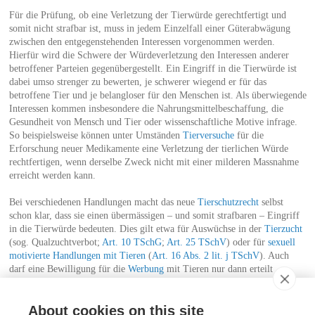
Für die Prüfung, ob eine Verletzung der Tierwürde gerechtfertigt und
somit nicht strafbar ist, muss in jedem Einzelfall einer Güterabwägung
zwischen den entgegenstehenden Interessen vorgenommen werden.
Hierfür wird die Schwere der Würdeverletzung den Interessen anderer
betroffener Parteien gegenübergestellt. Ein Eingriff in die Tierwürde ist
dabei umso strenger zu bewerten, je schwerer wiegend er für das
betroffene Tier und je belangloser für den Menschen ist. Als überwiegende
Interessen kommen insbesondere die Nahrungsmittelbeschaffung, die
Gesundheit von Mensch und Tier oder wissenschaftliche Motive infrage.
So beispielsweise können unter Umständen
Tierversuche
für die
Erforschung neuer Medikamente eine Verletzung der tierlichen Würde
rechtfertigen, wenn derselbe Zweck nicht mit einer milderen Massnahme
erreicht werden kann.
Bei verschiedenen Handlungen macht das neue
Tierschutzrecht
selbst
schon klar, dass sie einen übermässigen – und somit strafbaren – Eingriff
in die Tierwürde bedeuten. Dies gilt etwa für Auswüchse in der
Tierzucht
(sog. Qualzuchtverbot;
Art. 10 TSchG
;
Art. 25 TSchV
) oder für
sexuell
motivierte Handlungen mit Tieren
(
Art. 16 Abs. 2 lit. j TSchV
). Auch
darf eine Bewilligung für die
Werbung
mit Tieren nur dann erteilt
werden, wenn sichergestellt ist, dass ihre Würde nicht missachtet wird
(
Art. 105 Abs. 1 lit. d TSchV
).
About cookies on this site