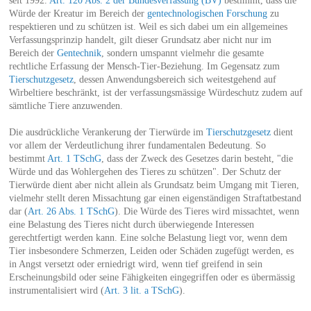
seit 1992.
Art. 120 Abs. 2 der Bundesverfassung (BV)
bestimmt, dass die
Würde der Kreatur im Bereich der
gentechnologischen Forschung
zu
respektieren und zu schützen ist. Weil es sich dabei um ein allgemeines
Verfassungsprinzip handelt, gilt dieser Grundsatz aber nicht nur im
Bereich der
Gentechnik
, sondern umspannt vielmehr die gesamte
rechtliche Erfassung der Mensch-Tier-Beziehung. Im Gegensatz zum
Tierschutzgesetz
, dessen Anwendungsbereich sich weitestgehend auf
Wirbeltiere beschränkt, ist der verfassungsmässige Würdeschutz zudem auf
sämtliche Tiere anzuwenden.
Die ausdrückliche Verankerung der Tierwürde im
Tierschutzgesetz
dient
vor allem der Verdeutlichung ihrer fundamentalen Bedeutung. So
bestimmt
Art. 1 TSchG
, dass der Zweck des Gesetzes darin besteht, "die
Würde und das Wohlergehen des Tieres zu schützen". Der Schutz der
Tierwürde dient aber nicht allein als Grundsatz beim Umgang mit Tieren,
vielmehr stellt deren Missachtung gar einen eigenständigen Straftatbestand
dar (
Art. 26 Abs. 1 TSchG
). Die Würde des Tieres wird missachtet, wenn
eine Belastung des Tieres nicht durch überwiegende Interessen
gerechtfertigt werden kann. Eine solche Belastung liegt vor, wenn dem
Tier insbesondere Schmerzen, Leiden oder Schäden zugefügt werden, es
in Angst versetzt oder erniedrigt wird, wenn tief greifend in sein
Erscheinungsbild oder seine Fähigkeiten eingegriffen oder es übermässig
instrumentalisiert wird (
Art. 3 lit. a TSchG
).