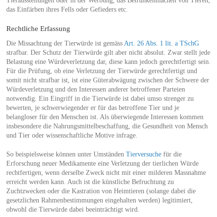
Tierausstellungen oder in der Werbung, das Betrunkenmachen von Tieren,
das Einfärben ihres Fells oder Gefieders etc.
Rechtliche Erfassung
Die Missachtung der Tierwürde ist gemäss
Art. 26 Abs. 1 lit. a TSchG
strafbar. Der Schutz der Tierwürde gilt aber nicht absolut. Zwar stellt jede
Belastung eine Würdeverletzung dar, diese kann jedoch gerechtfertigt sein.
Für die Prüfung, ob eine Verletzung der Tierwürde gerechtfertigt und
somit nicht strafbar ist, ist eine Güterabwägung zwischen der Schwere der
Würdeverletzung und den Interessen anderer betroffener Parteien
notwendig. Ein Eingriff in die Tierwürde ist dabei umso strenger zu
bewerten, je schwerwiegender er für das betroffene Tier und je
belangloser für den Menschen ist. Als überwiegende Interessen kommen
insbesondere die Nahrungsmittelbeschaffung, die Gesundheit von Mensch
und Tier oder wissenschaftliche Motive infrage.
So beispielsweise können unter Umständen
Tierversuche
für die
Erforschung neuer Medikamente eine Verletzung der tierlichen Würde
rechtfertigen, wenn derselbe Zweck nicht mit einer milderen Massnahme
erreicht werden kann. Auch ist die künstliche Befruchtung zu
Zuchtzwecken oder die Kastration von Heimtieren (solange dabei die
gesetzlichen Rahmenbestimmungen eingehalten werden) legitimiert,
obwohl die Tierwürde dabei beeinträchtigt wird.