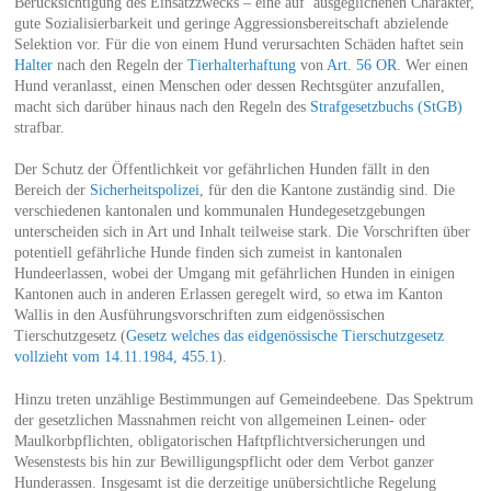
Berücksichtigung des Einsatzzwecks – eine auf ausgeglichenen Charakter,
gute Sozialisierbarkeit und geringe Aggressionsbereitschaft abzielende
Selektion vor. Für die von einem Hund verursachten Schäden haftet sein
Halter
nach den Regeln der
Tierhalterhaftung
von
Art. 56 OR
. Wer einen
Hund veranlasst, einen Menschen oder dessen Rechtsgüter anzufallen,
macht sich darüber hinaus nach den Regeln des
Strafgesetzbuchs (StGB)
strafbar.
Der Schutz der Öffentlichkeit vor gefährlichen Hunden fällt in den
Bereich der
Sicherheitspolizei
, für den die Kantone zuständig sind. Die
verschiedenen kantonalen und kommunalen Hundegesetzgebungen
unterscheiden sich in Art und Inhalt teilweise stark. Die Vorschriften über
potentiell gefährliche Hunde finden sich zumeist in kantonalen
Hundeerlassen, wobei der Umgang mit gefährlichen Hunden in einigen
Kantonen auch in anderen Erlassen geregelt wird, so etwa im Kanton
Wallis in den Ausführungsvorschriften zum eidgenössischen
Tierschutzgesetz (
Gesetz welches das eidgenössische Tierschutzgesetz
vollzieht vom 14.11.1984, 455.1
).
Hinzu treten unzählige Bestimmungen auf Gemeindeebene. Das Spektrum
der gesetzlichen Massnahmen reicht von allgemeinen Leinen- oder
Maulkorbpflichten, obligatorischen Haftpflichtversicherungen und
Wesenstests bis hin zur Bewilligungspflicht oder dem Verbot ganzer
Hunderassen. Insgesamt ist die derzeitige unübersichtliche Regelung