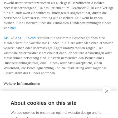
sowohl unter tierschützerischen als auch gesellschaftlichen Aspekten
höchst unbefriedigend. Da das Parlament im Dezember 2010 eine Vorlage
für ein landesweit einheitliches Hundegesetz abgelehnt hat, dürfte die
herrschende Rechtszersplitterung auf absehbare Zeit wohl bestehen
bleiben. Eine Übersicht über die kantonalen Hundebestimmungen findet
sich
hier
.
Art. 78 Abs. 1 TSchV
statuiert für bestimmte Personengruppen eine
Meldepflicht für Vorfälle mit Hunden, die Tiere oder Menschen erheblich
verletzt haben oder übermässiges Aggressionsverhalten zeigen. Der
kantonale Veterinärdienst entscheidet dann, ob weitere Abklärungen oder
Massnahmen notwendig sind. Er kann namentlich den Besuch eines
Hundeerziehungskurses, eine Leinen- oder Maulkorbpflicht, einen
Wesenstest, die Beschlagnahmung und Neuplatzierung oder sogar das
Einschläfern des Hundes anordnen.
Weitere Informationen
Übersicht über die kantonalen Hundegesetzgebungen
About cookies on this site
Kontakt
We use cookies to ensure an optimal website design and to
Stiftung für das Tier im Recht (TIR)