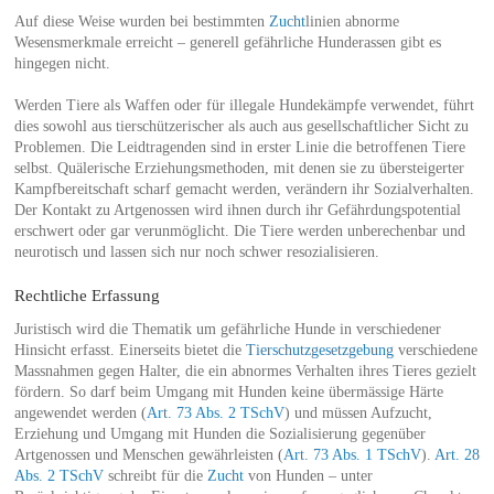
Auf diese Weise wurden bei bestimmten
Zucht
linien abnorme
Wesensmerkmale erreicht – generell gefährliche Hunderassen gibt es
hingegen nicht.
Werden Tiere als Waffen oder für illegale Hundekämpfe verwendet, führt
dies sowohl aus tierschützerischer als auch aus gesellschaftlicher Sicht zu
Problemen. Die Leidtragenden sind in erster Linie die betroffenen Tiere
selbst. Quälerische Erziehungsmethoden, mit denen sie zu übersteigerter
Kampfbereitschaft scharf gemacht werden, verändern ihr Sozialverhalten.
Der Kontakt zu Artgenossen wird ihnen durch ihr Gefährdungspotential
erschwert oder gar verunmöglicht. Die Tiere werden unberechenbar und
neurotisch und lassen sich nur noch schwer resozialisieren.
Rechtliche Erfassung
Juristisch wird die Thematik um gefährliche Hunde in verschiedener
Hinsicht erfasst. Einerseits bietet die
Tierschutzgesetzgebung
verschiedene
Massnahmen gegen Halter, die ein abnormes Verhalten ihres Tieres gezielt
fördern. So darf beim Umgang mit Hunden keine übermässige Härte
angewendet werden (
Art. 73 Abs. 2 TSchV
) und müssen Aufzucht,
Erziehung und Umgang mit Hunden die Sozialisierung gegenüber
Artgenossen und Menschen gewährleisten (
Art. 73 Abs. 1 TSchV
).
Art. 28
Abs. 2 TSchV
schreibt für die
Zucht
von Hunden – unter