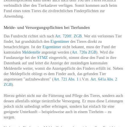
Dementsprechend kann dieser auch nach dem Tod des Tieres rechtlich
verbindlich über den Tierkadaver verfügen. Somit kommen auch beim
Fund eines toten Tieres die zivilrechtlichen Finderpflichten zur
Anwendung.
Melde- und Versorgungspflichten bei Tierfunden
Das Fundrecht richtet sich nach
Art. 720ff. ZGB.
Wer ein verlorenes Tier
findet, hat grundsätzlich den
Eigentümer
des Tieres direkt zu
benachrichtigen. Ist der
Eigentümer
nicht bekannt, muss der Fund der
kantonalen
Meldestelle
angezeigt werden (
Art. 720a ZGB
). Wird die
Fundanzeige bei der
STMZ
eingereicht, nimmt diese den Fund in ihre
Datenbank auf und leitet die Anzeige der zuständigen kantonalen
Meldestelle weiter, womit die Anzeigepflicht des Finders erfüllt ist. Neben
der Meldepflicht obliegt es dem Finder auch, das gefunden Tier
angemessen "aufzubewahren" (
Art. 721 Abs. 1
i.V.m.
Art. 641a Abs. 2
ZGB
).
Hierzu gehört nicht nur die Fütterung und Pflege des Tieres, sondern auch
dessen allenfalls nötige tierärztliche Versorgung. Er muss diese Leistungen
jedoch nicht unbedingt selber erbringen, sondern hat einfach für eine
geeignete Unterkunft – beispielsweise auch in einem Tierheim – zu
sorgen.