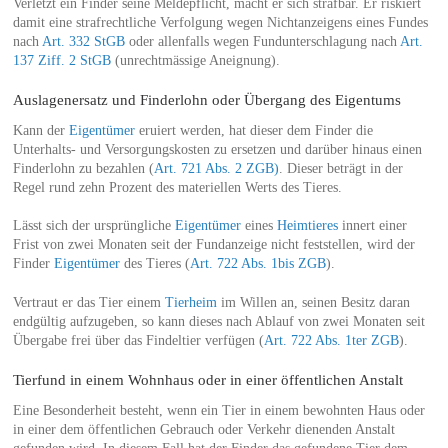
Verletzt ein Finder seine Meldepflicht, macht er sich strafbar. Er riskiert
damit eine strafrechtliche Verfolgung wegen Nichtanzeigens eines Fundes
nach
Art. 332 StGB
oder allenfalls wegen Fundunterschlagung nach
Art.
137 Ziff. 2 StGB
(unrechtmässige Aneignung).
Auslagenersatz und Finderlohn oder Übergang des Eigentums
Kann der
Eigentümer
eruiert werden, hat dieser dem Finder die
Unterhalts- und Versorgungskosten zu ersetzen und darüber hinaus einen
Finderlohn zu bezahlen (
Art. 721 Abs. 2 ZGB)
. Dieser beträgt in der
Regel rund zehn Prozent des materiellen Werts des Tieres.
Lässt sich der ursprüngliche
Eigentümer
eines
Heimtieres
innert einer
Frist von zwei Monaten seit der Fundanzeige nicht feststellen, wird der
Finder
Eigentümer
des Tieres (
Art. 722 Abs. 1bis ZGB
).
Vertraut er das Tier einem
Tierheim
im Willen an, seinen Besitz daran
endgültig aufzugeben, so kann dieses nach Ablauf von zwei Monaten seit
Übergabe frei über das Findeltier verfügen (
Art. 722 Abs. 1ter ZGB
).
Tierfund in einem Wohnhaus oder in einer öffentlichen Anstalt
Eine Besonderheit besteht, wenn ein Tier in einem bewohnten Haus oder
in einer dem öffentlichen Gebrauch oder Verkehr dienenden Anstalt