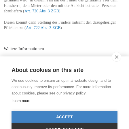
gefunden wird. In diesem Fall hat der Finder das gefundene Tier dem
Hausherrn, dem Mieter oder den mit der Aufsicht betrauten Personen
abzuliefern (
Art. 720 Abs. 3 ZGB
).
Diesen kommt dann Stellung des Finders mitsamt den dazugehörigen
Pflichten zu (
Art. 722 Abs. 3 ZGB
).
Weitere Informationen
Liste der kantonalen Meldestellen für Findeltiere der STMZ
About cookies on this site
Kontakt
We use cookies to ensure an optimal website design and to
Stiftung für das Tier im Recht (TIR)
continuously improve its performance. For more information
Rigistrasse 9
about cookies, please see our privacy policy.
CH - 8006 Zürich
+41 (0)43 443 06 43
Learn more
info@tierimrecht.org
Ihre Spende kann von den Steuern abgezogen werden.
ACCEPT
IBAN: CH17 0900 0000 8770 0700 7, PostFinance CHF
IBAN: CH39 0900 0000 9113 3025 5, PostFinance EUR
IBAN: CH22 8080 8001 5799 0350 4, Raiffeisenbank CHF