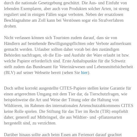
durch die nationale Gesetzgebung geschützt. Die Aus- und Einfuhr von
lebenden Exemplaren, aber auch von Produkten solcher Arten, ist streng
reguliert und in einigen Fällen sogar verboten. Neben der ersatzlosen
Beschlagnahme am Zoll kann bei Verstössen sogar ein Strafverfahren
drohen.
Nicht verlassen können sich Touristen zudem darauf, dass sie von
Händlern auf bestehende Bewilligungspflichten oder Verbote aufmerksam
gemacht werden. Urlauber sollten daher vorab bei den zuständigen
Behörden nachfragen, ob die Ein- und Ausfuhr der Ware erlaubt ist bzw.
welche Papiere erforderlich sind. Erste Anhaltspunkte für die Schweiz
stellt zudem das Bundesamt für Veterinärwesen und Lebensmittelsicherheit
(BLV) auf seiner Webseite bereit (sehen Sie
hier
).
Doch selbst korrekt ausgestellte CITES-Papiere stellen keine Garantie für
einen artgerechten Umgang mit dem Tier dar, da Tierschutzfragen, wie
beispielsweise die Art und Weise der Tötung oder die Haltung von
Wildtieren, im Rahmen des internationalen Artenschutzabkommens CITES
keine Rolle spielen. Die Stiftung für das Tier im Recht (TIR) empfiehlt
daher, generell auf Mitbringsel, die aus Wildtier- und -pflanzenarten
hergestellt sind, zu verzichten.
Darüber hinaus sollte auch beim Essen am Ferienort darauf geachtet