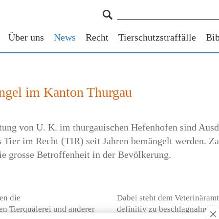
Über uns
News
Recht
Tierschutzstraffälle
Bib
angel im Kanton Thurgau
altung von U. K. im thurgauischen Hefenhofen sind Aus
as Tier im Recht (TIR) seit Jahren bemängelt werden. Z
e grosse Betroffenheit in der Bevölkerung.
en die
Dabei steht dem Veterinäramt
n Tierquälerei und anderer
definitiv zu beschlagnahmen 