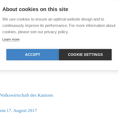
ines weitreichenden
Anspruch zu nehmen. Nach akt
ein anderer erfüllt und
Beschlagnahmung trotz der o
About cookies on this site
(VgT) seit Jahren
von U. K. noch nicht unmittel
 vor weit über Hundert
We use cookies to ensure an optimal website design and to
Ebenso ist die unverzügliche
continuously improve its performance. For more information about
nach wie vor nicht gewährlei
cookies, please see our privacy policy.
aufgenommen, um die aktuelle
gebeten, sich mittels eines
of
Learn more
 wieso sich die Tiere noch
wenden, um deutlich zu mache
zgesetz sieht in Art. 24 Abs.
ernst zu nehmen sind.
inäramt unverzüglich
ACCEPT
COOKIE SETTINGS
 vernachlässigt oder unter
 Volkswirtschaft des Kantons
vom 17. August 2017