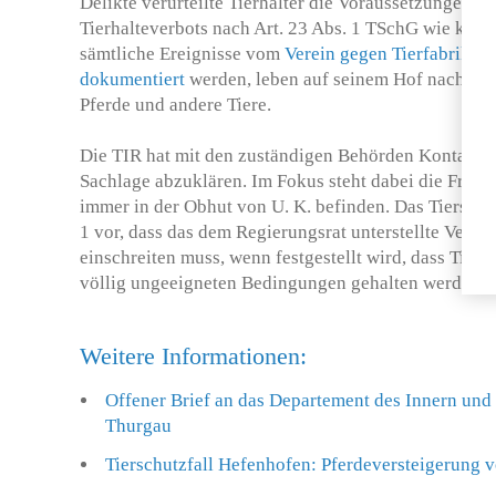
Delikte verurteilte Tierhalter die Voraussetzungen e
Tierhalteverbots nach Art. 23 Abs. 1 TSchG wie kaum 
sämtliche Ereignisse vom
Verein gegen Tierfabriken 
dokumentiert
werden, leben auf seinem Hof nach wie
Pferde und andere Tiere.
Die TIR hat mit den zuständigen Behörden Kontakt 
Sachlage abzuklären. Im Fokus steht dabei die Frage,
immer in der Obhut von U. K. befinden. Das Tierschut
1 vor, dass das dem Regierungsrat unterstellte Veter
einschreiten muss, wenn festgestellt wird, dass Tiere
völlig ungeeigneten Bedingungen gehalten werden.
Weitere Informationen:
Offener Brief an das Departement des Innern und
Thurgau
Tierschutzfall Hefenhofen: Pferdeversteigerung 