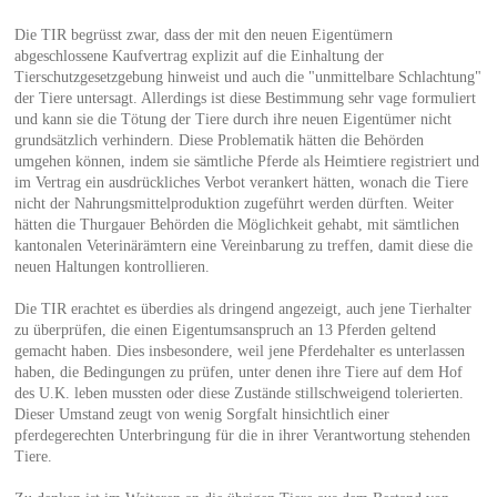
Die TIR begrüsst zwar, dass der mit den neuen Eigentümern
abgeschlossene Kaufvertrag explizit auf die Einhaltung der
Tierschutzgesetzgebung hinweist und auch die "unmittelbare Schlachtung"
der Tiere untersagt. Allerdings ist diese Bestimmung sehr vage formuliert
und kann sie die Tötung der Tiere durch ihre neuen Eigentümer nicht
grundsätzlich verhindern. Diese Problematik hätten die Behörden
umgehen können, indem sie sämtliche Pferde als Heimtiere registriert und
im Vertrag ein ausdrückliches Verbot verankert hätten, wonach die Tiere
nicht der Nahrungsmittelproduktion zugeführt werden dürften. Weiter
hätten die Thurgauer Behörden die Möglichkeit gehabt, mit sämtlichen
kantonalen Veterinärämtern eine Vereinbarung zu treffen, damit diese die
neuen Haltungen kontrollieren.
Die TIR erachtet es überdies als dringend angezeigt, auch jene Tierhalter
zu überprüfen, die einen Eigentumsanspruch an 13 Pferden geltend
gemacht haben. Dies insbesondere, weil jene Pferdehalter es unterlassen
haben, die Bedingungen zu prüfen, unter denen ihre Tiere auf dem Hof
des U.K. leben mussten oder diese Zustände stillschweigend tolerierten.
Dieser Umstand zeugt von wenig Sorgfalt hinsichtlich einer
pferdegerechten Unterbringung für die in ihrer Verantwortung stehenden
Tiere.