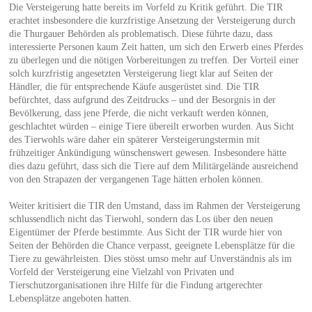
Die Versteigerung hatte bereits im Vorfeld zu Kritik geführt. Die TIR
erachtet insbesondere die kurzfristige Ansetzung der Versteigerung durch
die Thurgauer Behörden als problematisch. Diese führte dazu, dass
interessierte Personen kaum Zeit hatten, um sich den Erwerb eines Pferdes
zu überlegen und die nötigen Vorbereitungen zu treffen. Der Vorteil einer
solch kurzfristig angesetzten Versteigerung liegt klar auf Seiten der
Händler, die für entsprechende Käufe ausgerüstet sind. Die TIR
befürchtet, dass aufgrund des Zeitdrucks – und der Besorgnis in der
Bevölkerung, dass jene Pferde, die nicht verkauft werden können,
geschlachtet würden – einige Tiere übereilt erworben wurden. Aus Sicht
des Tierwohls wäre daher ein späterer Versteigerungstermin mit
frühzeitiger Ankündigung wünschenswert gewesen. Insbesondere hätte
dies dazu geführt, dass sich die Tiere auf dem Militärgelände ausreichend
von den Strapazen der vergangenen Tage hätten erholen können.
Weiter kritisiert die TIR den Umstand, dass im Rahmen der Versteigerung
schlussendlich nicht das Tierwohl, sondern das Los über den neuen
Eigentümer der Pferde bestimmte. Aus Sicht der TIR wurde hier von
Seiten der Behörden die Chance verpasst, geeignete Lebensplätze für die
Tiere zu gewährleisten. Dies stösst umso mehr auf Unverständnis als im
Vorfeld der Versteigerung eine Vielzahl von Privaten und
Tierschutzorganisationen ihre Hilfe für die Findung artgerechter
Lebensplätze angeboten hatten.