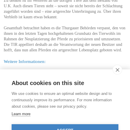
Zu denken ist im Weiteren an die übrigen Tiere aus dem Bestand von
U.K. Auch diesen Tieren steht – soweit sie nicht bereits der Schlachtung
zugeführt worden sind – eine artgerechte Unterbringung zu. Über ihren
Verbleib ist kaum etwas bekannt.
Gesamthaft betrachtet haben es die Thurgauer Behörden verpasst, den von
ihnen in den letzten Tagen hochgehaltenen Grundsatz des Tierwohls im
Rahmen der Neuplatzierung der Pferde zu priorisieren und umzusetzen.
Die TIR appelliert deshalb an die Verantwortung der neuen Besitzer und
hofft, dass nun allen Pferden ein artgerechter Lebensplatz geboten wird.
Weitere Informationen:
Was ist eine Tierqälerei?
About cookies on this site
Kontakt
We use cookies to ensure an optimal website design and to
Stiftung für das Tier im Recht (TIR)
continuously improve its performance. For more information
Rigistrasse 9
about cookies, please see our privacy policy.
CH - 8006 Zürich
+41 (0)43 443 06 43
Learn more
info@tierimrecht.org
Ihre Spende kann von den Steuern abgezogen werden.