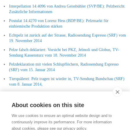
Interpellation 14.4096 von Andrea Geissbühler (SVP/BE): Pelzbericht.
Zusätzliche Informationen
Postulat 14.4270 von Lorenz Hess (BDP/BE): Pelzmarkt für
einhiemische Produktion stärken
Echtpelz ist zurück auf der Strasse, Radiosendung Espresso (SRF) vom
19. November 2014
Pelze falsch deklariert: Vorsicht bei PKZ, Jelmoli und Globus, TV-
Sendung Kassensturz vom 18. November 2014
Pelzdeklaration mit vielen Schlupflöchern, Radiosendung Espresso
(SRF) vom 15. Januar 2014
Tierquälerei: Pelz tragen ist wieder in, TV-Sendung Rundschau (SRF)
vom 8. Januar 2014,
Pelzdeklaration - Kaum ein Geschäft deklariert Produkte richtig,
Zeitschrift saldo vom 6. November 2013
About cookies on this site
Kontakt
We use cookies to ensure an optimal website design and to
Stiftung für das Tier im Recht (TIR)
continuously improve its performance. For more information
Rigistrasse 9
about cookies, please see our privacy policy.
CH - 8006 Zürich