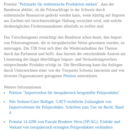
Postulat "
Pelzmarkt für einheimische Produktion stärken
", dass der
Bundesrat abklärt, ob die Pelznachfrage in der Schweiz durch
einheimische Ressourcen gedeckt werden kann, wenn künftig auf Importe
aus Zuchten mit tierschutzwidriger Haltung verzichtet wird, und welche
diesbezüglichen Fördermassnahmen allenfalls zu treffen sind.
Das Tierschutzgesetz ermächtigt den Bundesrat schon heute, den Import
von Pelzerzeugnissen, die in tierquälerischer Weise gewonnen wurden, zu
untersagen. Die TIR freut sich über die Wiederaufnahme des Themas
durch das Parlament und hofft, dass hiermit der entscheidende Anstoss zur
Umsetzung des längst überfälligen Import- und Vermarktungsverbots
entsprechender Produkte erfolgt ist. Die Bevölkerung kann das Anliegen
durch Unterzeichnen einer von der Tierpartei Schweiz lancierten und von
diversen Organisationen getragenen
Petition
unterstützen.
Weitere Informationen:
Petition "Importverbot für tierquälerisch hergestellte Pelzprodukte"
Nils Stohner/Gieri Bolliger, GATT-rechtliche Zulässigkeit von
Importverboten für Pelzprodukte, Schriften zum Tier im Recht, Band
4
Postulat 14.4286 von Pascale Bruderer Wyss (SP/AG): Einfuhr und
Verkauf von tierquälerisch erzeugten Pelzprodukten verhindern