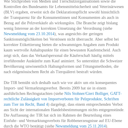
Wie Stichproben von Medien und Tierschutzorganisationen sowie die
Kontrollen des Bundesamts für Lebensmittelsicherheit und Veterinärwesen
(BLV) ergaben, erweist sich die Deklarationspflicht sowohl hinsichtlich
der Transparenz für die Konsumentinnen und Konsumenten als auch in
Bezug auf die Pelzverkäufe als wirkungslos. Die Branche zeigt bislang
wenig Interesse an der korrekten Umsetzung der Verordnung (siehe
Newsmeldung vom 23.10.2014
), was angesichts der geringen
Sanktionsmöglichkeiten bei Verstössen nicht überrascht. Aber selbst bei
korrekter Etikettierung bieten die schwammigen Angaben zum Produkt
kaum wertvolle Anhaltspunkte für einen bewussten Kaufentscheid. Auch
zeigt sich, dass das Verkaufspersonal die Käuferschaft häufig mittels
irreführender Auskünfte zum Kauf animiert. So unterstützt die Schweizer
Bevölkerung unwissentlich Haltungsformen und Tötungsmethoden, die
nach eidgenössischem Recht als Tierquälerei bestraft würden.
Die TIR bemüht sich deshalb nach wie vor aktiv um ein konsequentes
Import- und Vermarktungsverbot. Bereits 2009 hat sie in einem
ausführlichen Rechtsgutachten (siehe
Nils Stohner/Gieri Bolliger, GATT-
rechtliche Zulässigkeit von Importverboten für Pelzprodukte, Schriften
zum Tier im Recht, Band 4
) dargelegt, dass einem entsprechenden Verbot
aus Sicht der internationalen Handelsbestimmungen nichts entgegenstünde.
Die Auffassung der TIR hat sich im Rahmen der Beurteilung eines
Einfuhr- und Vermarktungsverbots für Robbenerzeugnisse auf EU-Ebene
durch die WTO bestätigt (siehe
Newsmeldung vom 25.11.2014
).