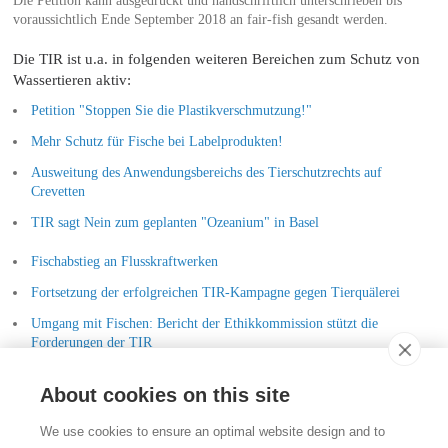
Die Petition kann ausgedruckt und handschriftlich unterschrieben bis
voraussichtlich Ende September 2018 an fair-fish gesandt werden.
Die TIR ist u.a. in folgenden weiteren Bereichen zum Schutz von
Wassertieren aktiv:
Petition "Stoppen Sie die Plastikverschmutzung!"
Mehr Schutz für Fische bei Labelprodukten!
Ausweitung des Anwendungsbereichs des Tierschutzrechts auf
Crevetten
TIR sagt Nein zum geplanten "Ozeanium" in Basel
Fischabstieg an Flusskraftwerken
Fortsetzung der erfolgreichen TIR-Kampagne gegen Tierquälerei
Umgang mit Fischen: Bericht der Ethikkommission stützt die
Forderungen der TIR
TIR reicht Strafanzeige gegen Tropenhaus Frutigen ein
About cookies on this site
Kontakt
We use cookies to ensure an optimal website design and to
Stiftung für das Tier im Recht (TIR)