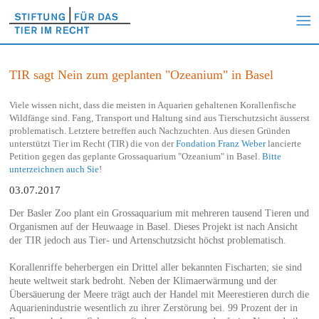
TIR sagt Nein zum geplanten "Ozeanium" in Basel
Viele wissen nicht, dass die meisten in Aquarien gehaltenen Korallenfische
Wildfänge sind. Fang, Transport und Haltung sind aus Tierschutzsicht äusserst
problematisch. Letztere betreffen auch Nachzuchten. Aus diesen Gründen
unterstützt Tier im Recht (TIR) die von der
Fondation Franz Weber
lancierte
Petition gegen das geplante Grossaquarium "Ozeanium" in Basel.
Bitte
unterzeichnen auch Sie
!
03.07.2017
Der Basler Zoo plant ein Grossaquarium mit mehreren tausend Tieren und
Organismen auf der Heuwaage in Basel. Dieses Projekt ist nach Ansicht
der TIR jedoch aus Tier- und Artenschutzsicht höchst problematisch.
Korallenriffe beherbergen ein Drittel aller bekannten Fischarten; sie sind
heute weltweit stark bedroht. Neben der Klimaerwärmung und der
Übersäuerung der Meere trägt auch der Handel mit Meerestieren durch die
Aquarienindustrie wesentlich zu ihrer Zerstörung bei. 99 Prozent der in