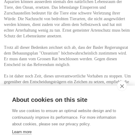
Aquarien können ausserdem niemals den natürlichen Lebensraum der
Tiere, den Ozean, ersetzen. Das lebenslange Einsperren und
Zurschaustellen bedeutet für die Tiere eine schwere Verletzung ihrer
Würde. Die Nachzucht von bedrohten Tierarten, die nicht ausgewildert
werden können, dient zudem vor allem dem Selbstzweck und hat mit
echter Arterhaltung wenig zu tun. Ernst gemeinter Artenschutz muss beim
Schutz der Lebensräume ansetzen.
Trotz all dieser Bedenken zeichnet sich ab, dass der Basler Regierungsrat
dem Bebauungsplan "Ozeanium" höchstwahrscheinlich zustimmen wird.
Er muss dann vom Grossen Rat beschlossen werden. Gegen diesen
Entscheid ist das Referendum möglich.
Es ist daher noch Zeit, dieses unverantwortliche Vorhaben zu stoppen. Um
gegenüber den Entscheidungsträgern ein Zeichen zu setzen, empfiehlt die
TIR die Unterzeichnung der Petition "
NOZEANIUM
" der Fondation
Franz Weber. Diese kann
hier
unterzeichnet werden.
About cookies on this site
Kontakt
We use cookies to ensure an optimal website design and to
Stiftung für das Tier im Recht (TIR)
continuously improve its performance. For more information
Rigistrasse 9
about cookies, please see our privacy policy.
CH - 8006 Zürich
+41 (0)43 443 06 43
Learn more
info@tierimrecht.org