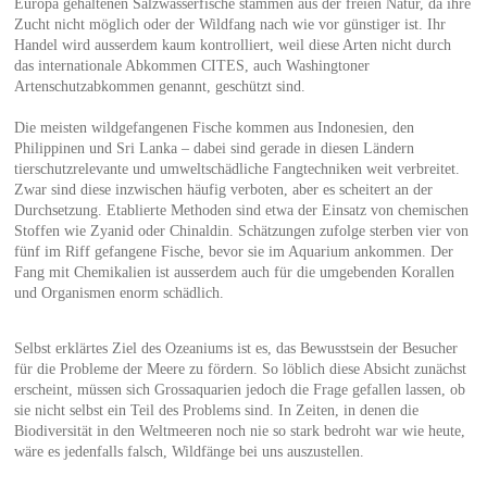
Europa gehaltenen Salzwasserfische stammen aus der freien Natur, da ihre
Zucht nicht möglich oder der Wildfang nach wie vor günstiger ist. Ihr
Handel wird ausserdem kaum kontrolliert, weil diese Arten nicht durch
das internationale Abkommen CITES, auch Washingtoner
Artenschutzabkommen genannt, geschützt sind.
Die meisten wildgefangenen Fische kommen aus Indonesien, den
Philippinen und Sri Lanka – dabei sind gerade in diesen Ländern
tierschutzrelevante und umweltschädliche Fangtechniken weit verbreitet.
Zwar sind diese inzwischen häufig verboten, aber es scheitert an der
Durchsetzung. Etablierte Methoden sind etwa der Einsatz von chemischen
Stoffen wie Zyanid oder Chinaldin. Schätzungen zufolge sterben vier von
fünf im Riff gefangene Fische, bevor sie im Aquarium ankommen. Der
Fang mit Chemikalien ist ausserdem auch für die umgebenden Korallen
und Organismen enorm schädlich.
Selbst erklärtes Ziel des Ozeaniums ist es, das Bewusstsein der Besucher
für die Probleme der Meere zu fördern. So löblich diese Absicht zunächst
erscheint, müssen sich Grossaquarien jedoch die Frage gefallen lassen, ob
sie nicht selbst ein Teil des Problems sind. In Zeiten, in denen die
Biodiversität in den Weltmeeren noch nie so stark bedroht war wie heute,
wäre es jedenfalls falsch, Wildfänge bei uns auszustellen.