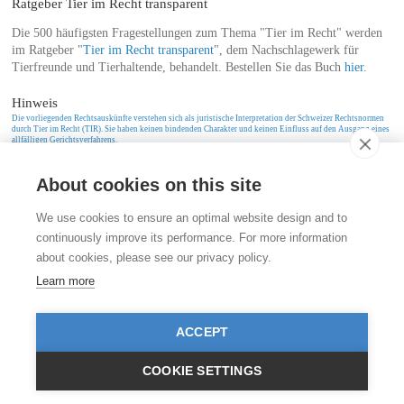
Ratgeber Tier im Recht transparent
Die 500 häufigsten Fragestellungen zum Thema "Tier im Recht" werden
im Ratgeber "
Tier im Recht transparent
", dem Nachschlagewerk für
Tierfreunde und Tierhaltende, behandelt. Bestellen Sie das Buch
hier
.
Hinweis
Die vorliegenden Rechtsauskünfte verstehen sich als juristische Interpretation der Schweizer Rechtsnormen
durch Tier im Recht (TIR). Sie haben keinen bindenden Charakter und keinen Einfluss auf den Ausgang eines
allfälligen Gerichtsverfahrens.
About cookies on this site
Kontakt
We use cookies to ensure an optimal website design and to
Stiftung für das Tier im Recht (TIR)
continuously improve its performance. For more information
Rigistrasse 9
about cookies, please see our privacy policy.
CH - 8006 Zürich
+41 (0)43 443 06 43
Learn more
info@tierimrecht.org
Ihre Spende kann von den Steuern abgezogen werden.
ACCEPT
IBAN: CH17 0900 0000 8770 0700 7, PostFinance CHF
IBAN: CH39 0900 0000 9113 3025 5, PostFinance EUR
IBAN: CH22 8080 8001 5799 0350 4, Raiffeisenbank CHF
COOKIE SETTINGS
© TIR / Impressum und Datenschutz