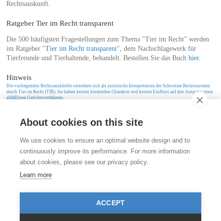
Rechtsauskunft.
Ratgeber Tier im Recht transparent
Die 500 häufigsten Fragestellungen zum Thema "Tier im Recht" werden
im Ratgeber "
Tier im Recht transparent
", dem Nachschlagewerk für
Tierfreunde und Tierhaltende, behandelt. Bestellen Sie das Buch
hier
.
Hinweis
Die vorliegenden Rechtsauskünfte verstehen sich als juristische Interpretation der Schweizer Rechtsnormen
durch Tier im Recht (TIR). Sie haben keinen bindenden Charakter und keinen Einfluss auf den Ausgang eines
allfälligen Gerichtsverfahrens.
About cookies on this site
Kontakt
We use cookies to ensure an optimal website design and to
Stiftung für das Tier im Recht (TIR)
continuously improve its performance. For more information
Rigistrasse 9
about cookies, please see our privacy policy.
CH - 8006 Zürich
+41 (0)43 443 06 43
Learn more
info@tierimrecht.org
Ihre Spende kann von den Steuern abgezogen werden.
ACCEPT
IBAN: CH17 0900 0000 8770 0700 7, PostFinance CHF
IBAN: CH39 0900 0000 9113 3025 5, PostFinance EUR
IBAN: CH22 8080 8001 5799 0350 4, Raiffeisenbank CHF