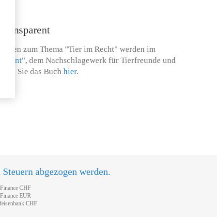
 transparent
llungen zum Thema "Tier im Recht" werden im
sparent
", dem Nachschlagewerk für Tierfreunde und
tellen Sie das Buch
hier
.
n Steuern abgezogen werden.
tFinance CHF
tFinance EUR
feisenbank CHF