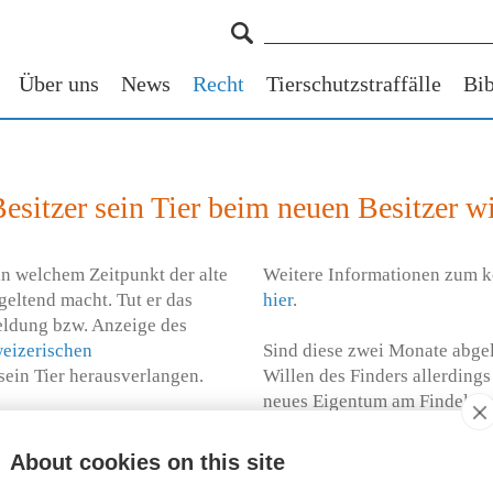
Über uns
News
Recht
Tierschutzstraffälle
Bib
esitzer sein Tier beim neuen Besitzer w
in welchem Zeitpunkt der alte
Weitere Informationen zum k
eltend macht. Tut er das
hier
.
eldung bzw. Anzeige des
eizerischen
Sind diese zwei Monate abgel
 sein Tier herausverlangen.
Willen des Finders allerdings
neues Eigentum am Findeltie
finden Sie
hier
.
About cookies on this site