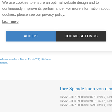
We use cookies to ensure an optimal website design and to
continuously improve its performance. For more information about
cookies, please see our privacy policy.
Ratgeber Tier im Recht
Learn more
en Sie weitere Fragen rund
Die 500 häufigsten Frageste
ne kostenlose
Ratgeber "
Tier im Recht tran
ACCEPT
COOKIE SETTINGS
Tierhaltende, behandelt. Bes
r Rechtsnormen durch Tier im Recht (TIR). Sie haben
fahrens.
Ihre Spende kann von de
IBAN: CH17 0900 0000 8770 0700 7, Pos
IBAN: CH39 0900 0000 9113 3025 5, Pos
IBAN: CH22 8080 8001 5799 0350 4, Raif