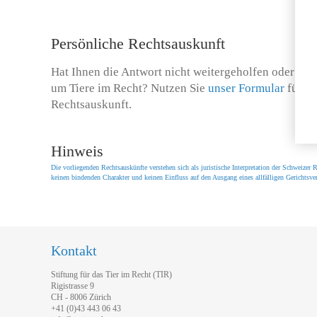
Persönliche Rechtsauskunft
Hat Ihnen die Antwort nicht weitergeholfen oder hab
um Tiere im Recht? Nutzen Sie
unser Formular
für ei
Rechtsauskunft.
Hinweis
Die vorliegenden Rechtsauskünfte verstehen sich als juristische Interpretation der Schweize
keinen bindenden Charakter und keinen Einfluss auf den Ausgang eines allfälligen Gerichtsver
Kontakt
Stiftung für das Tier im Recht (TIR)
Rigistrasse 9
CH - 8006 Zürich
+41 (0)43 443 06 43