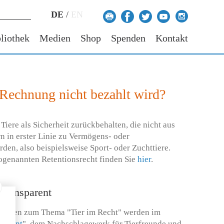
DE
/
EN
liothek
Medien
Shop
Spenden
Kontakt
e Rechnung nicht bezahlt wird?
Tiere als Sicherheit zurückbehalten, die nicht aus
 in erster Linie zu Vermögens- oder
en, also beispielsweise Sport- oder Zuchttiere.
genannten Retentionsrecht finden Sie
hier
.
 transparent
llungen zum Thema "Tier im Recht" werden im
sparent
", dem Nachschlagewerk für Tierfreunde und