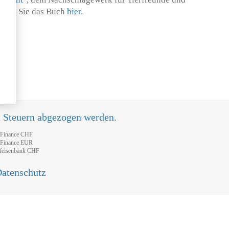
tellen Sie das Buch
hier
.
n Steuern abgezogen werden.
tFinance CHF
tFinance EUR
feisenbank CHF
atenschutz