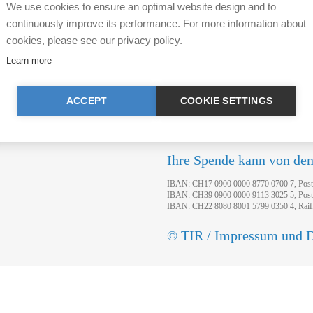
We use cookies to ensure an optimal website design and to
Tierhaltende, behandelt. Bes
continuously improve its performance. For more information about
cookies, please see our privacy policy.
Learn more
r Rechtsnormen durch Tier im Recht (TIR). Sie haben
fahrens.
ACCEPT
COOKIE SETTINGS
Ihre Spende kann von de
IBAN: CH17 0900 0000 8770 0700 7, Pos
IBAN: CH39 0900 0000 9113 3025 5, Pos
IBAN: CH22 8080 8001 5799 0350 4, Raif
© TIR / Impressum und D