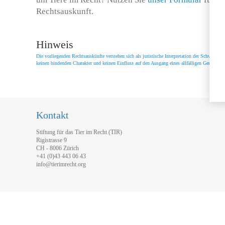
Rechtsauskunft.
Hinweis
Die vorliegenden Rechtsauskünfte verstehen sich als juristische Interpretation der Schweize
keinen bindenden Charakter und keinen Einfluss auf den Ausgang eines allfälligen Gerichtsver
Kontakt
Stiftung für das Tier im Recht (TIR)
Rigistrasse 9
CH - 8006 Zürich
+41 (0)43 443 06 43
info@tierimrecht.org