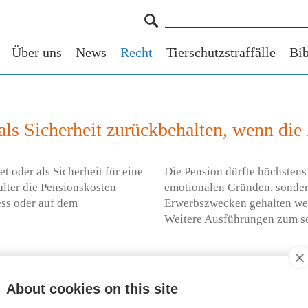
Über uns
News
Recht
Tierschutzstraffälle
Bib
 als Sicherheit zurückbehalten, wenn di
t oder als Sicherheit für eine
Die Pension dürfte höchstens 
lter die Pensionskosten
emotionalen Gründen, sondern
ess oder auf dem
Erwerbszwecken gehalten werd
Weitere Ausführungen zum so
Ratgeber Tier im Recht
About cookies on this site
en Sie weitere Fragen rund
Die 500 häufigsten Frageste
ne kostenlose
Ratgeber "
Tier im Recht tran