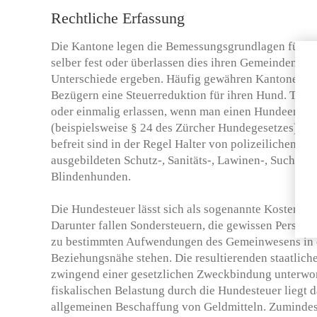
Rechtliche Erfassung
Die Kantone legen die Bemessungsgrundlagen für d
selber fest oder überlassen dies ihren Gemeinden, wo
Unterschiede ergeben. Häufig gewähren Kantone od
Bezügern eine Steuerreduktion für ihren Hund. Teilw
oder einmalig erlassen, wenn man einen Hundeerzie
(beispielsweise § 24 des Zürcher Hundegesetzes). Ga
befreit sind in der Regel Halter von polizeilichen Di
ausgebildeten Schutz-, Sanitäts-, Lawinen-, Such- 
Blindenhunden.
Die Hundesteuer lässt sich als sogenannte Kostenan
Darunter fallen Sondersteuern, die gewissen Personen
zu bestimmten Aufwendungen des Gemeinwesens in 
Beziehungsnähe stehen. Die resultierenden staatlich
zwingend einer gesetzlichen Zweckbindung unterwo
fiskalischen Belastung durch die Hundesteuer liegt 
allgemeinen Beschaffung von Geldmitteln. Zumindest