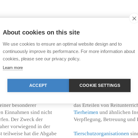
ie Hundesteuer entweder
Durch die 2007 eingeführte l
raus sich grosse regionale
Kennzeichnung der Tiere habe
About cookies on this site
er Gemeinden AHV- und IV-
Erhebung der Hundesteuer mit
eise wird die Steuer gesenkt
Hundesteuermarke entfällt. 
We use cookies to ensure an optimal website design and to
hungskurs besucht
jedoch beibehalten.
continuously improve its performance. For more information about
nz von der Steuerpflicht
cookies, please see our privacy policy.
enst- oder Militärhunden,
Wer eine selbständige gewerb
Learn more
und Fährtenhunden sowie von
Anforderungen erfüllt, wie d
untersteht der Mehrwertsteuer
(MWST) wird die Umsatzabga
ACCEPT
COOKIE SETTINGS
lastungsabgabe umschreiben.
berechnet wird, den eine War
 auferlegt werden, weil sie
Mehrwertsteuerpflicht unter
einer besonderer
das Erteilen von Reitunterric
en Einnahmen sind nicht
Tierheimen
und ähnlichen Ins
rfen. Der Zweck der
Verpflegung, Betreuung und P
daher vorwiegend in der
 teilweise hat die Abgabe
Tierschutzorganisationen
sin