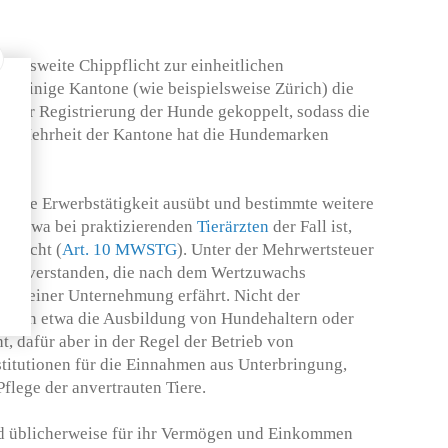
andesweite Chippflicht zur einheitlichen
n einige Kantone (wie beispielsweise Zürich) die
 der Registrierung der Hunde gekoppelt, sodass die
Die Mehrheit der Kantone hat die Hundemarken
liche Erwerbstätigkeit ausübt und bestimmte weitere
ies etwa bei praktizierenden
Tierärzten
der Fall ist,
pflicht (
Art. 10 MWSTG
). Unter der Mehrwertsteuer
be verstanden, die nach dem Wertzuwachs
e in einer Unternehmung erfährt. Nicht der
stehen etwa die Ausbildung von Hundehaltern oder
ht, dafür aber in der Regel der Betrieb von
titutionen für die Einnahmen aus Unterbringung,
flege der anvertrauten Tiere.
d üblicherweise für ihr Vermögen und Einkommen