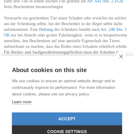
kann sein Tier in einem solchen Fall gestützt auf
Art. 641 Abs. 2 ZGB
beim Beschenkten herausverlangen.
Verursacht ein geschenktes Tier einen Schaden oder erwächst ein solcher
aus der Schenkung selbst, hat der Beschenkte in der Regel selbst dafür
aufzukommen. Eine
Haftung
des Schenkers besteht nach
Art. 248 Abs. 1
OR
nur bei Absicht oder grober Fahrlässigkeit, wenn er es beispielsweise
unterlässt, den Beschenkten auf eine spezielle Eigenschaft des Tieres
aufmerksam zu machen, dass das Risiko eines Schadens erheblich erhöht.
Für Rechts- und Sachgewährleistungspflichten muss der Schenker (im
Gegensatz zum Verkäufer) ausserdem lediglich einstehen, wenn er sich
hierzu ausdrücklich verpflichtet hat (
Art. 248 Abs. 2 OR
).
About cookies on this site
Kontakt
We use cookies to ensure an optimal website design and to
Stiftung für das Tier im Recht (TIR)
continuously improve its performance. For more information
Rigistrasse 9
about cookies, please see our privacy policy.
CH - 8006 Zürich
+41 (0)43 443 06 43
Learn more
info@tierimrecht.org
Ihre Spende kann von den Steuern abgezogen werden.
ACCEPT
IBAN: CH17 0900 0000 8770 0700 7, PostFinance CHF
IBAN: CH39 0900 0000 9113 3025 5, PostFinance EUR
IBAN: CH22 8080 8001 5799 0350 4, Raiffeisenbank CHF
COOKIE SETTINGS