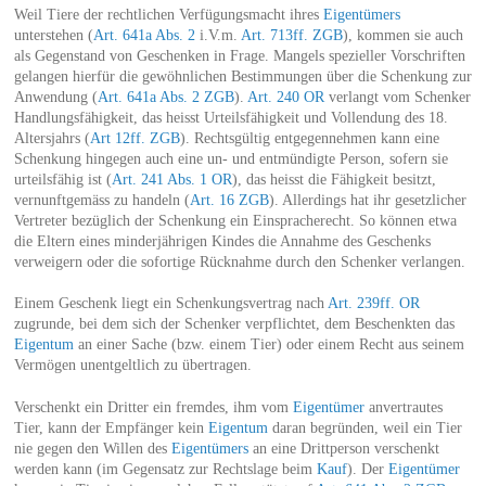
Weil Tiere der rechtlichen Verfügungsmacht ihres
Eigentümers
unterstehen (
Art. 641a Abs. 2
i.V.m.
Art. 713ff. ZGB
), kommen sie auch
als Gegenstand von Geschenken in Frage. Mangels spezieller Vorschriften
gelangen hierfür die gewöhnlichen Bestimmungen über die Schenkung zur
Anwendung (
Art. 641a Abs. 2 ZGB
).
Art. 240 OR
verlangt vom Schenker
Handlungsfähigkeit, das heisst Urteilsfähigkeit und Vollendung des 18.
Altersjahrs (
Art 12ff. ZGB
). Rechtsgültig entgegennehmen kann eine
Schenkung hingegen auch eine un- und entmündigte Person, sofern sie
urteilsfähig ist (
Art. 241 Abs. 1 OR
), das heisst die Fähigkeit besitzt,
vernunftgemäss zu handeln (
Art. 16 ZGB
). Allerdings hat ihr gesetzlicher
Vertreter bezüglich der Schenkung ein Einspracherecht. So können etwa
die Eltern eines minderjährigen Kindes die Annahme des Geschenks
verweigern oder die sofortige Rücknahme durch den Schenker verlangen.
Einem Geschenk liegt ein Schenkungsvertrag nach
Art. 239ff. OR
zugrunde, bei dem sich der Schenker verpflichtet, dem Beschenkten das
Eigentum
an einer Sache (bzw. einem Tier) oder einem Recht aus seinem
Vermögen unentgeltlich zu übertragen.
Verschenkt ein Dritter ein fremdes, ihm vom
Eigentümer
anvertrautes
Tier, kann der Empfänger kein
Eigentum
daran begründen, weil ein Tier
nie gegen den Willen des
Eigentümers
an eine Drittperson verschenkt
werden kann (im Gegensatz zur Rechtslage beim
Kauf
). Der
Eigentümer