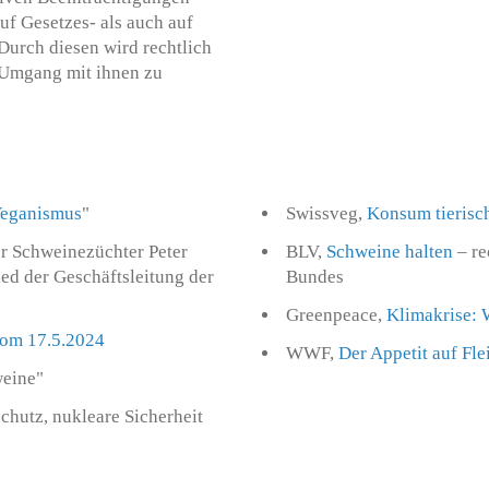
uf Gesetzes- als auch auf
Durch diesen wird rechtlich
m Umgang mit ihnen zu
Veganismus
"
Swissveg,
Konsum tierisch
er Schweinezüchter Peter
BLV,
Schweine halten
– re
ed der Geschäftsleitung der
Bundes
Greenpeace,
Klimakrise: 
om 17.5.2024
WWF,
Der Appetit auf Fle
weine"
hutz, nukleare Sicherheit