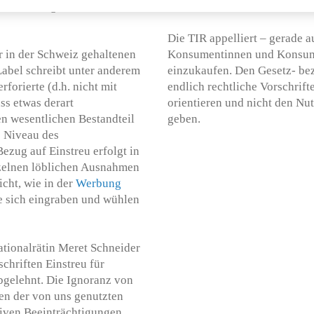
n den wenigsten Ställen so
dies auch bei uns Menschen de
Die TIR appelliert – gerade au
 in der Schweiz gehaltenen
Konsumentinnen und Konsumen
Label schreibt unter anderem
einzukaufen. Den Gesetz- bez
forierte (d.h. nicht mit
endlich rechtliche Vorschrift
ss etwas derart
orientieren und nicht den N
n wesentlichen Bestandteil
geben.
e Niveau des
zug auf Einstreu erfolgt in
nzelnen löblichen Ausnahmen
cht, wie in der
Werbung
re sich eingraben und wühlen
ationalrätin Meret Schneider
chriften Einstreu für
bgelehnt. Die Ignoranz von
en der von uns genutzten
siven Beeinträchtigungen