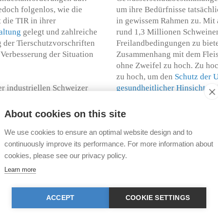
edoch folgenlos, wie die
um ihre Bedürfnisse tatsächl
 die TIR in ihrer
in gewissem Rahmen zu. Mit a
altung
gelegt und zahlreiche
rund 1,3 Millionen Schweinen
 der Tierschutzvorschriften
Freilandbedingungen zu biet
 Verbesserung der Situation
Zusammenhang mit dem Fleisc
ohne Zweifel zu hoch. Zu hoc
zu hoch, um den
Schutz der 
er industriellen Schweizer
gesundheitlicher Hinsicht
zu 
sgestörte, teilweise auch
Berücksichtigung des Tierlei
 und kaum
tierischer Produkte
somit dri
About cookies on this site
tverschmierten Betonbuchten
d. Dies steht im klaren
Aus ethischer Sicht ist noch
We use cookies to ensure an optimal website design and to
anchenorganisation der
Auch ein Freilandhaltungssys
continuously improve its performance. For more information about
en Millionen Franken aus der
unterworfen und umfasst let
cookies, please see our privacy policy.
lauben machen darf, dass
Intelligenz und Emotionalitä
Learn more
n Tieren ein hohes Ausmass
der Persönlichkeit dieser Ti
 der
"Schweizer Fleisch"-
Gnadenhöfe, die diese faszi
ACCEPT
COOKIE SETTINGS
on weitläufigen Wiesen und
bei sich aufnehmen und sie a
 betreten dürfen, und von
dass jedes einzelne Tier eine