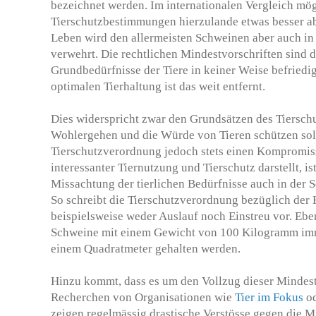
bezeichnet werden. Im internationalen Vergleich mö
Tierschutzbestimmungen hierzulande etwas besser a
Leben wird den allermeisten Schweinen aber auch in
verwehrt. Die rechtlichen Mindestvorschriften sind der
Grundbedürfnisse der Tiere in keiner Weise befriedi
optimalen Tierhaltung ist das weit entfernt.
Dies widerspricht zwar den Grundsätzen des Tierschu
Wohlergehen und die Würde von Tieren schützen soll
Tierschutzverordnung jedoch stets einen Kompromiss
interessanter Tiernutzung und Tierschutz darstellt, is
Missachtung der tierlichen Bedürfnisse auch in der 
So schreibt die Tierschutzverordnung bezüglich der
beispielsweise weder Auslauf noch Einstreu vor. Ebe
Schweine mit einem Gewicht von 100 Kilogramm imm
einem Quadratmeter gehalten werden.
Hinzu kommt, dass es um den Vollzug dieser Mindestv
Recherchen von Organisationen wie
Tier im Fokus
o
zeigen regelmässig drastische Verstösse gegen die 