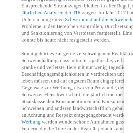
Entsprechende Strafanzeigen bleiben in aller Regel j
jährlichen Analysen der TIR
zeigen. Im Jahr 2017 hat
Untersuchung einen
Schwerpunkt auf die Schweineh
Probleme in den Bereichen Kontrollen, Durchsetzung
und Sanktionierung von Verstössen festgestellt. Eine
konnte bis heute nicht festgestellt werden.
Somit gehört es zur gerne verschwiegenen Realität d
Schweinehaltung, dass mitunter apathische, verhalten
kranke und verletzte Tiere mit nur wenig Tageslicht
Beschäftigungsmöglichkeiten in verdreckten und ko
leben müssen und auf engstem Raum eingepfercht sin
Gegensatz zur Werbung, etwa von Proviande, der Br
Schweizer Fleischwirtschaft, die jährlich mit mehrer
Staatskasse den Konsumentinnen und Konsumenten G
Schweinen und anderen landwirtschaftlich gehaltene
an Achtung und Respekt entgegengebracht werde. In
Werbung
werden wunderschöne Aufnahmen gezeigt v
Feldern, die die Tiere in der Realität jedoch kaum je