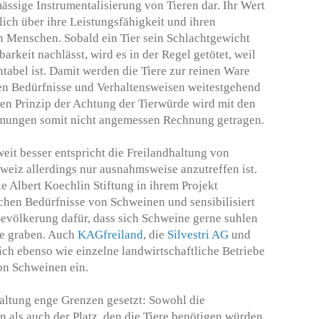
ässige Instrumentalisierung von Tieren dar. Ihr Wert
slich über ihre Leistungsfähigkeit und ihren
 Menschen. Sobald ein Tier sein Schlachtgewicht
barkeit nachlässt, wird es in der Regel getötet, weil
ntabel ist. Damit werden die Tiere zur reinen Ware
hen Bedürfnisse und Verhaltensweisen weitestgehend
en Prinzip der Achtung der Tierwürde wird mit den
mungen somit nicht angemessen Rechnung getragen.
eit besser entspricht die Freilandhaltung von
hweiz allerdings nur ausnahmsweise anzutreffen ist.
ie Albert Koechlin Stiftung in ihrem Projekt
ichen Bedürfnisse von Schweinen und sensibilisiert
Bevölkerung dafür, dass sich Schweine gerne suhlen
de graben. Auch
KAGfreiland
, die
Silvestri AG
und
sich ebenso wie einzelne landwirtschaftliche Betriebe
on Schweinen ein.
haltung enge Grenzen gesetzt: Sowohl die
ls auch der Platz, den die Tiere benötigen würden,