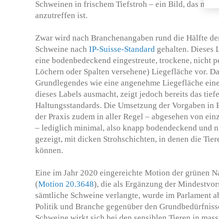
Schweinen in frischem Tiefstroh – ein Bild, das nur i
anzutreffen ist.
Zwar wird nach Branchenangaben rund die Hälfte der
Schweine nach
IP-Suisse-Standard
gehalten. Dieses 
eine bodenbedeckend eingestreute, trockene, nicht per
Löchern oder Spalten versehene) Liegefläche vor. Da
Grundlegendes wie eine angenehme Liegefläche eine
dieses Labels ausmacht, zeigt jedoch bereits das tief
Haltungsstandards. Die Umsetzung der Vorgaben in Be
der Praxis zudem in aller Regel – abgesehen von ei
– lediglich minimal, also knapp bodendeckend und ni
gezeigt, mit dicken Strohschichten, in denen die Tie
können.
Eine im Jahr 2020 eingereichte Motion der grünen N
(
Motion 20.3648
), die als Ergänzung der Mindestvors
sämtliche Schweine verlangte, wurde im Parlament a
Politik und Branche gegenüber den Grundbedürfniss
Schweine wirkt sich bei den sensiblen Tieren in mas