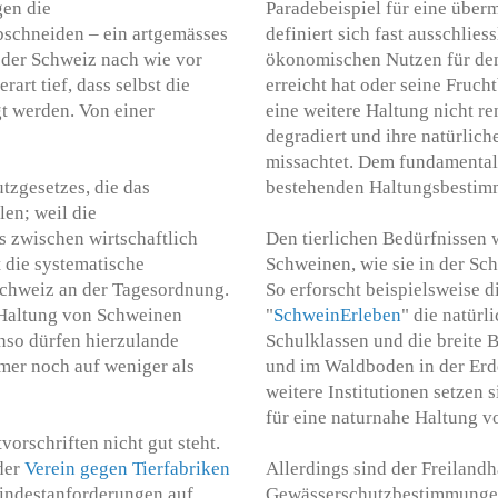
gen die
Paradebeispiel für eine überm
bschneiden – ein artgemässes
definiert sich fast ausschlies
 der Schweiz nach wie vor
ökonomischen Nutzen für den
art tief, dass selbst die
erreicht hat oder seine Frucht
gt werden. Von einer
eine weitere Haltung nicht re
degradiert und ihre natürlic
missachtet. Dem fundamental
tzgesetzes, die das
bestehenden Haltungsbestim
en; weil die
 zwischen wirtschaftlich
Den tierlichen Bedürfnissen w
t die systematische
Schweinen, wie sie in der Sc
Schweiz an der Tagesordnung.
So erforscht beispielsweise d
 Haltung von Schweinen
"
SchweinErleben
" die natürl
nso dürfen hierzulande
Schulklassen und die breite 
er noch auf weniger als
und im Waldboden in der Er
weitere Institutionen setzen 
für eine naturnahe Haltung v
orschriften nicht gut steht.
der
Verein gegen Tierfabriken
Allerdings sind der Freiland
Mindestanforderungen auf.
Gewässerschutzbestimmungen a