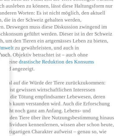
ich ausleben zu können, lässt diese Haltungsform nur
nderen Worten: Es ist nicht möglich, den aktuell
, die in der Schweiz gehalten werden,
en. Deswegen muss diese Diskussion zwingend im
hkonsum geführt werden. Dieser ist in der Schweiz
h, um den Tieren ein artgemässes Leben zu bieten,
Umwelt
zu gewährleisten, und auch in
hoch. Objektiv betrachtet ist – auch ohne
ds – eine
drastische Reduktion des Konsums
ngend angezeigt.
 einmal auf die Würde der Tiere zurückzukommen:
tem ist gewissen wirtschaftlichen Interessen
ztlich die Tötung empfindsamer Lebewesen, deren
t noch kaum verstanden wird. Auch die Erforschung
ere steht noch ganz am Anfang. Lebens- und
nierenden Tiere über ihre Nutzungsbestimmung hinaus
ls Individuen kennenlernen, wissen aber schon heute,
n einzigartigen Charakter aufweist – genau so, wie