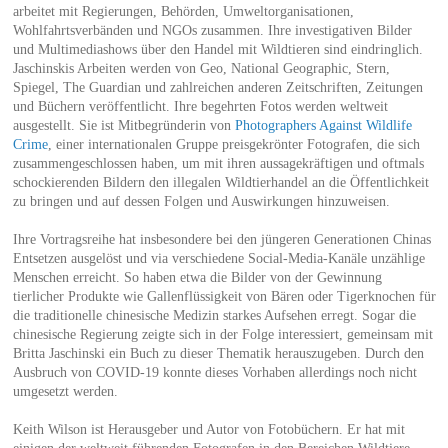
arbeitet mit Regierungen, Behörden, Umweltorganisationen,
Wohlfahrtsverbänden und NGOs zusammen. Ihre investigativen Bilder
und Multimediashows über den Handel mit Wildtieren sind eindringlich.
Jaschinskis Arbeiten werden von Geo, National Geographic, Stern,
Spiegel, The Guardian und zahlreichen anderen Zeitschriften, Zeitungen
und Büchern veröffentlicht. Ihre begehrten Fotos werden weltweit
ausgestellt. Sie ist Mitbegründerin von
Photographers Against Wildlife
Crime
, einer internationalen Gruppe preisgekrönter Fotografen, die sich
zusammengeschlossen haben, um mit ihren aussagekräftigen und oftmals
schockierenden Bildern den illegalen Wildtierhandel an die Öffentlichkeit
zu bringen und auf dessen Folgen und Auswirkungen hinzuweisen.
Ihre Vortragsreihe hat insbesondere bei den jüngeren Generationen Chinas
Entsetzen ausgelöst und via verschiedene Social-Media-Kanäle unzählige
Menschen erreicht. So haben etwa die Bilder von der Gewinnung
tierlicher Produkte wie Gallenflüssigkeit von Bären oder Tigerknochen für
die traditionelle chinesische Medizin starkes Aufsehen erregt. Sogar die
chinesische Regierung zeigte sich in der Folge interessiert, gemeinsam mit
Britta Jaschinski ein Buch zu dieser Thematik herauszugeben. Durch den
Ausbruch von COVID-19 konnte dieses Vorhaben allerdings noch nicht
umgesetzt werden.
Keith Wilson ist Herausgeber und Autor von Fotobüchern. Er hat mit