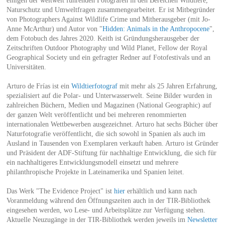
einigen der weltweit führenden Fotografen in den Bereichen Wildtiere,
Naturschutz und Umweltfragen zusammengearbeitet. Er ist Mitbegründer
von Photographers Against Wildlife Crime und Mitherausgeber (mit Jo-
Anne McArthur) und Autor von "
Hidden: Animals in the Anthropocene
",
dem Fotobuch des Jahres 2020. Keith ist Gründungsherausgeber der
Zeitschriften Outdoor Photography und Wild Planet, Fellow der Royal
Geographical Society und ein gefragter Redner auf Fotofestivals und an
Universitäten.
Arturo de Frías ist ein
Wildtierfotograf
mit mehr als 25 Jahren Erfahrung,
spezialisiert auf die Polar- und Unterwasserwelt. Seine Bilder wurden in
zahlreichen Büchern, Medien und Magazinen (National Geographic) auf
der ganzen Welt veröffentlicht und bei mehreren renommierten
internationalen Wettbewerben ausgezeichnet. Arturo hat sechs Bücher über
Naturfotografie veröffentlicht, die sich sowohl in Spanien als auch im
Ausland in Tausenden von Exemplaren verkauft haben. Arturo ist Gründer
und Präsident der ADF-Stiftung für nachhaltige Entwicklung, die sich für
ein nachhaltigeres Entwicklungsmodell einsetzt und mehrere
philanthropische Projekte in Lateinamerika und Spanien leitet.
Das Werk "The Evidence Project" ist
hier
erhältlich und kann nach
Voranmeldung während den Öffnungszeiten auch in der TIR-Bibliothek
eingesehen werden, wo Lese- und Arbeitsplätze zur Verfügung stehen.
Aktuelle Neuzugänge in der TIR-Bibliothek werden jeweils im
Newsletter