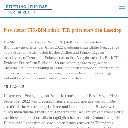
Newsletter TIR-Bibliothek: TIR präsentiert den Lesetipp
Die Stiftung für das Tier im Recht (TIR) stellt mit ihrem vierten
Bibliotheksnewsletter des Jahres 2022 wiederum ausgewählte Neuzugänge
vor. Präsentiert werden dabei Bücher, Artikel und Filmbeiträge zu
tierrelevanten Themen. Im Fokus der aktuellen Ausgabe steht das Buch "The
Evidence Project" ein Bildband, der uns schonungslos zeigt, wie wir
Menschen mit der Zerstörung der Erde und deren Bewohner voranschreiten
und wie wir etwas verändern können, um eine sichere und nachhaltige
Zukunft für Menschen und Tiere zu gewährleisten.
19.12.2022
Unsere erste Begegnung mit Britta Jaschinski an der Basel Vegan Messe im
September 2022 war prägend, inspirierend und überaus wertvoll. Die
zerstörerische Ausbeutung der Erde und ihrer Tier- und Pflanzenwelt
durch menschliche Profitsucht, Ignoranz und Bequemlichkeit erlebt Britta
Jaschinski als Fotojournalistin tagtäglich hautnah mit. Dennoch zeigt sie
Humor und Lebensfreude sowie einen bemerkenswerten Tatendrang.