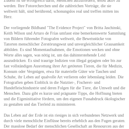
Zudem ist sie erfolgreich darin, Menschen aufzufordern, selbst aktiv zu
werden. Ihre Fotorecherchen und die zahlreichen Vorträge, die sie
weltweit hält, sind berührend, schonungslos real und treffen mitten ins
Herz.
Der vorliegende Bildband "The Evidence Project" von Britta Jaschinski,
Keith Wilson und Arturo de Frías umfasst eine bemerkenswerte Sammlung
von Bildern führender Fotografen weltweit, die Beweisstücke von
Tatorten menschlicher Zerstörungswut und unvergleichlicher Grausamkeit
abbilden. Es sind Momentaufnahmen, die Emotionen wecken und ohne
Worte alles sagen, was nötig ist, um das dahinterstehende Leid
auszudrücken. Es sind traurige Indizien von illegal gejagten oder bis zur
fast vollständigen Ausrottung ihrer Art getöteten Tieren, die für Medizin,
Konsum oder Vergnügen, etwa für materielle Güter wie Taschen und
Schuhe, ihr Leben auf qualvolle Art verlieren oder lebenslang leiden. Die
Fotografien geben Einblick in die Nutztier-, Fischerei- und
Hundefleischindustrie und deren Folgen für die Tiere, die Umwelt und die
Menschen. Dazu gibt es kurze und prägnante Tipps, die Hoffnung bieten
und die Eigeninitiative fördern, um den eigenen Fussabdruck ökologischer
zu gestalten und das Tierleid zu minimieren.
Das Leben auf der Erde ist ein riesiges in sich verbundenes Netzwerk und
durch viele menschliche Einflüsse bereits erheblich aus den Fugen geraten.
Der masslose Bedarf der menschlichen Gesellschaft an Ressourcen aus der