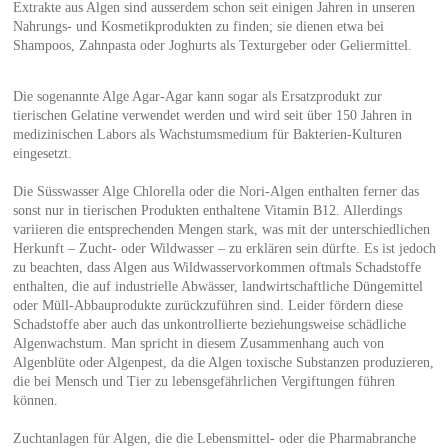
Extrakte aus Algen sind ausserdem schon seit einigen Jahren in unseren
Nahrungs- und Kosmetikprodukten zu finden; sie dienen etwa bei
Shampoos, Zahnpasta oder Joghurts als Texturgeber oder Geliermittel.
Die sogenannte Alge Agar-Agar kann sogar als Ersatzprodukt zur
tierischen Gelatine verwendet werden und wird seit über 150 Jahren in
medizinischen Labors als Wachstumsmedium für Bakterien-Kulturen
eingesetzt.
Die Süsswasser Alge Chlorella oder die Nori-Algen enthalten ferner das
sonst nur in tierischen Produkten enthaltene Vitamin B12. Allerdings
variieren die entsprechenden Mengen stark, was mit der unterschiedlichen
Herkunft – Zucht- oder Wildwasser – zu erklären sein dürfte. Es ist jedoch
zu beachten, dass Algen aus Wildwasservorkommen oftmals Schadstoffe
enthalten, die auf industrielle Abwässer, landwirtschaftliche Düngemittel
oder Müll-Abbauprodukte zurückzuführen sind. Leider fördern diese
Schadstoffe aber auch das unkontrollierte beziehungsweise schädliche
Algenwachstum. Man spricht in diesem Zusammenhang auch von
Algenblüte oder Algenpest, da die Algen toxische Substanzen produzieren,
die bei Mensch und Tier zu lebensgefährlichen Vergiftungen führen
können.
Zuchtanlagen für Algen, die die Lebensmittel- oder die Pharmabranche