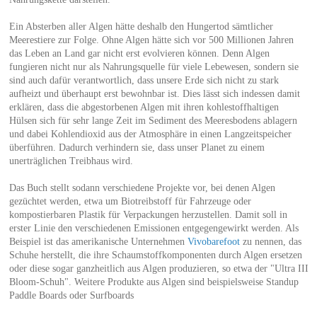
Ein Absterben aller Algen hätte deshalb den Hungertod sämtlicher
Meerestiere zur Folge. Ohne Algen hätte sich vor 500 Millionen Jahren
das Leben an Land gar nicht erst evolvieren können. Denn Algen
fungieren nicht nur als Nahrungsquelle für viele Lebewesen, sondern sie
sind auch dafür verantwortlich, dass unsere Erde sich nicht zu stark
aufheizt und überhaupt erst bewohnbar ist. Dies lässt sich indessen damit
erklären, dass die abgestorbenen Algen mit ihren kohlestoffhaltigen
Hülsen sich für sehr lange Zeit im Sediment des Meeresbodens ablagern
und dabei Kohlendioxid aus der Atmosphäre in einen Langzeitspeicher
überführen. Dadurch verhindern sie, dass unser Planet zu einem
unerträglichen Treibhaus wird.
Das Buch stellt sodann verschiedene Projekte vor, bei denen Algen
gezüchtet werden, etwa um Biotreibstoff für Fahrzeuge oder
kompostierbaren Plastik für Verpackungen herzustellen. Damit soll in
erster Linie den verschiedenen Emissionen entgegengewirkt werden. Als
Beispiel ist das amerikanische Unternehmen
Vivobarefoot
zu nennen, das
Schuhe herstellt, die ihre Schaumstoffkomponenten durch Algen ersetzen
oder diese sogar ganzheitlich aus Algen produzieren, so etwa der "Ultra III
Bloom-Schuh". Weitere Produkte aus Algen sind beispielsweise Standup
Paddle Boards oder Surfboards