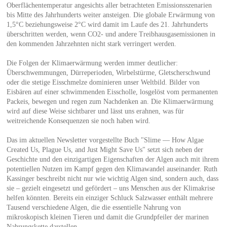
Oberflächentemperatur angesichts aller betrachteten Emissionsszenarien
bis Mitte des Jahrhunderts weiter ansteigen. Die globale Erwärmung von
1,5°C beziehungsweise 2°C wird damit im Laufe des 21. Jahrhunderts
überschritten werden, wenn CO2- und andere Treibhausgasemissionen in
den kommenden Jahrzehnten nicht stark verringert werden.
Die Folgen der Klimaerwärmung werden immer deutlicher:
Überschwemmungen, Dürreperioden, Wirbelstürme, Gletscherschwund
oder die stetige Eisschmelze dominieren unser Weltbild. Bilder von
Eisbären auf einer schwimmenden Eisscholle, losgelöst vom permanenten
Packeis, bewegen und regen zum Nachdenken an. Die Klimaerwärmung
wird auf diese Weise sichtbarer und lässt uns erahnen, was für
weitreichende Konsequenzen sie noch haben wird.
Das im aktuellen Newsletter vorgestellte Buch "Slime — How Algae
Created Us, Plague Us, and Just Might Save Us" setzt sich neben der
Geschichte und den einzigartigen Eigenschaften der Algen auch mit ihrem
potentiellen Nutzen im Kampf gegen den Klimawandel auseinander. Ruth
Kassinger beschreibt nicht nur wie wichtig Algen sind, sondern auch, dass
sie – gezielt eingesetzt und gefördert – uns Menschen aus der Klimakrise
helfen könnten. Bereits ein einziger Schluck Salzwasser enthält mehrere
Tausend verschiedene Algen, die die essentielle Nahrung von
mikroskopisch kleinen Tieren und damit die Grundpfeiler der marinen
Nahrungskette darstellen.