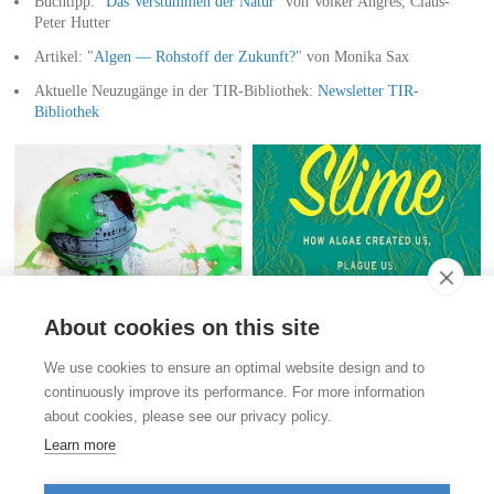
Buchtipp: "
Das Verstummen der Natur
" von Volker Angres, Claus-
Peter Hutter
Artikel: "
Algen — Rohstoff der Zukunft?
" von Monika Sax
Aktuelle Neuzugänge in der TIR-Bibliothek:
Newsletter TIR-
Bibliothek
About cookies on this site
Kontakt
We use cookies to ensure an optimal website design and to
Stiftung für das Tier im Recht (TIR)
continuously improve its performance. For more information
Rigistrasse 9
about cookies, please see our privacy policy.
CH - 8006 Zürich
+41 (0)43 443 06 43
Learn more
info@tierimrecht.org
Ihre Spende kann von den Steuern abgezogen werden.