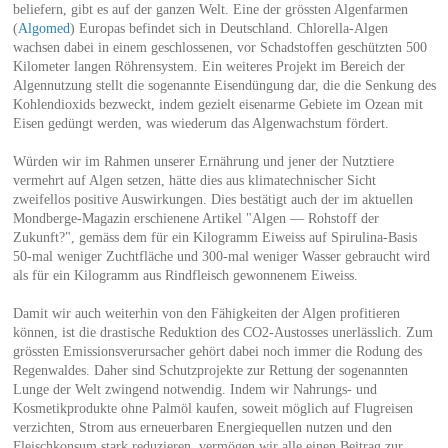
beliefern, gibt es auf der ganzen Welt. Eine der grössten Algenfarmen
(
Algomed
) Europas befindet sich in Deutschland. Chlorella-Algen
wachsen dabei in einem geschlossenen, vor Schadstoffen geschützten 500
Kilometer langen Röhrensystem. Ein weiteres Projekt im Bereich der
Algennutzung stellt die sogenannte Eisendüngung dar, die die Senkung des
Kohlendioxids bezweckt, indem gezielt eisenarme Gebiete im Ozean mit
Eisen gedüngt werden, was wiederum das Algenwachstum fördert.
Würden wir im Rahmen unserer Ernährung und jener der Nutztiere
vermehrt auf Algen setzen, hätte dies aus klimatechnischer Sicht
zweifellos positive Auswirkungen. Dies bestätigt auch der im aktuellen
Mondberge-Magazin erschienene Artikel "Algen — Rohstoff der
Zukunft?", gemäss dem für ein Kilogramm Eiweiss auf Spirulina-Basis
50-mal weniger Zuchtfläche und 300-mal weniger Wasser gebraucht wird
als für ein Kilogramm aus Rindfleisch gewonnenem Eiweiss.
Damit wir auch weiterhin von den Fähigkeiten der Algen profitieren
können, ist die drastische Reduktion des CO2-Austosses unerlässlich. Zum
grössten Emissionsverursacher gehört dabei noch immer die Rodung des
Regenwaldes. Daher sind Schutzprojekte zur Rettung der sogenannten
Lunge der Welt zwingend notwendig. Indem wir Nahrungs- und
Kosmetikprodukte ohne Palmöl kaufen, soweit möglich auf Flugreisen
verzichten, Strom aus erneuerbaren Energiequellen nutzen und den
Fleischkonsum stark reduzieren, vermögen wir alle einen Beitrag zur