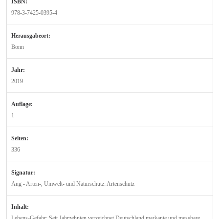
ISBN:
978-3-7425-0395-4
Herausgabeort:
Bonn
Jahr:
2019
Auflage:
1
Seiten:
336
Signatur:
Ang - Arten-, Umwelt- und Naturschutz: Artenschutz
Inhalt:
Lebens-Gefahr: Seit Jahrzehnten verzeichnet Deutschland markante und messbare