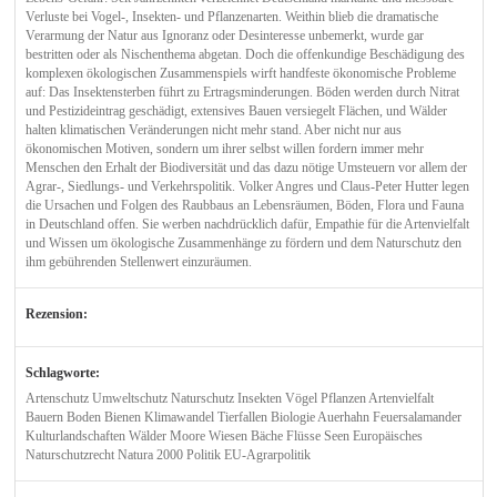
Verluste bei Vogel-, Insekten- und Pflanzenarten. Weithin blieb die dramatische
Verarmung der Natur aus Ignoranz oder Desinteresse unbemerkt, wurde gar
bestritten oder als Nischenthema abgetan. Doch die offenkundige Beschädigung des
komplexen ökologischen Zusammenspiels wirft handfeste ökonomische Probleme
auf: Das Insektensterben führt zu Ertragsminderungen. Böden werden durch Nitrat
und Pestizideintrag geschädigt, extensives Bauen versiegelt Flächen, und Wälder
halten klimatischen Veränderungen nicht mehr stand. Aber nicht nur aus
ökonomischen Motiven, sondern um ihrer selbst willen fordern immer mehr
Menschen den Erhalt der Biodiversität und das dazu nötige Umsteuern vor allem der
Agrar-, Siedlungs- und Verkehrspolitik. Volker Angres und Claus-Peter Hutter legen
die Ursachen und Folgen des Raubbaus an Lebensräumen, Böden, Flora und Fauna
in Deutschland offen. Sie werben nachdrücklich dafür, Empathie für die Artenvielfalt
und Wissen um ökologische Zusammenhänge zu fördern und dem Naturschutz den
ihm gebührenden Stellenwert einzuräumen.
Rezension:
Schlagworte:
Artenschutz Umweltschutz Naturschutz Insekten Vögel Pflanzen Artenvielfalt
Bauern Boden Bienen Klimawandel Tierfallen Biologie Auerhahn Feuersalamander
Kulturlandschaften Wälder Moore Wiesen Bäche Flüsse Seen Europäisches
Naturschutzrecht Natura 2000 Politik EU-Agrarpolitik