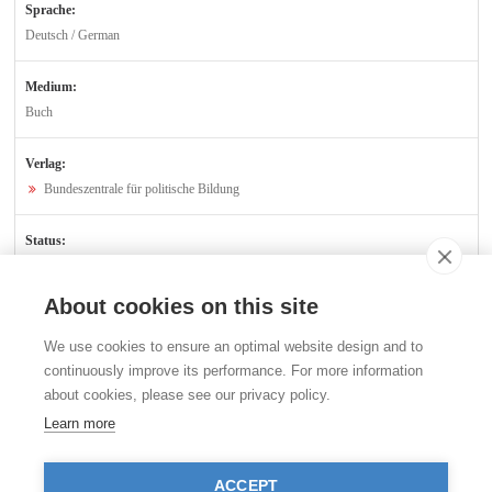
Sprache:
Deutsch / German
Medium:
Buch
Verlag:
Bundeszentrale für politische Bildung
Status:
Verfügbar
About cookies on this site
Kontakt
We use cookies to ensure an optimal website design and to
Stiftung für das Tier im Recht (TIR)
continuously improve its performance. For more information
Rigistrasse 9
about cookies, please see our privacy policy.
CH - 8006 Zürich
+41 (0)43 443 06 43
Learn more
info@tierimrecht.org
Ihre Spende kann von den Steuern abgezogen werden.
ACCEPT
IBAN: CH17 0900 0000 8770 0700 7, PostFinance CHF