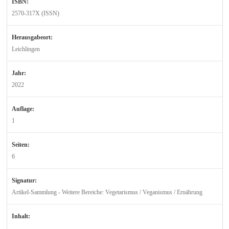
ISBN:
2570-317X (ISSN)
Herausgabeort:
Leichlingen
Jahr:
2022
Auflage:
1
Seiten:
6
Signatur:
Artikel-Sammlung - Weitere Bereiche: Vegetarismus / Veganismus / Ernährung
Inhalt: