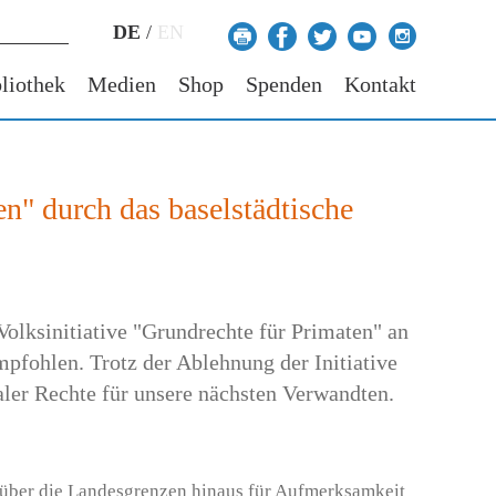
DE
/
EN
liothek
Medien
Shop
Spenden
Kontakt
en" durch das baselstädtische
lksinitiative "Grundrechte für Primaten" an
mpfohlen. Trotz der Ablehnung der Initiative
ler Rechte für unsere nächsten Verwandten.
t über die Landesgrenzen hinaus für Aufmerksamkeit