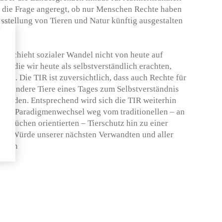
r die Frage angeregt, ob nur Menschen Rechte haben
sstellung von Tieren und Natur künftig ausgestalten
 geschieht sozialer Wandel nicht von heute auf
n, die wir heute als selbstverständlich erachten,
cht. Die TIR ist zuversichtlich, dass auch Rechte für
nd andere Tiere eines Tages zum Selbstverständnis
 werden. Entsprechend wird sich die TIR weiterhin
igen Paradigmenwechsel weg vom traditionellen – an
prüchen orientierten – Tierschutz hin zu einer
der Würde unserer nächsten Verwandten und aller
etzen