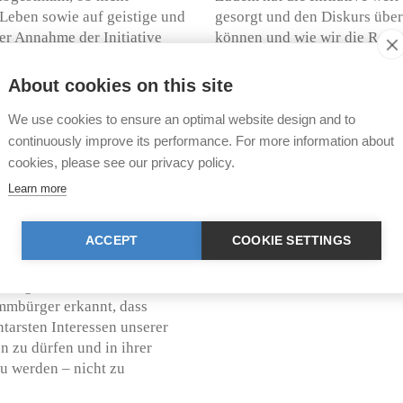
Leben sowie auf geistige und
gesorgt und den Diskurs übe
er Annahme der Initiative
können und wie wir die Recht
sel-Stadt, wie bspw. die
möchten.
rimaten verfügen und sie als
About cookies on this site
ätten die Grundrechte von
Wie uns die Geschichte lehrt,
We use cookies to ensure an optimal website design and to
ische Unversehrtheit
morgen. Viele Errungenschafte
durchsetzbare Rechte und
haben mehrere Anläufe gebrau
continuously improve its performance. For more information about
baren Schutzanspruchs
nicht-menschliche Primaten u
cookies, please see our privacy policy.
unserer Gesellschaft gehören
Learn more
für diesen dringend notwend
-Anteil von (immerhin) 24%
den menschlichen Nutzungsans
ACCEPT
COOKIE SETTINGS
e damit einhergehende
tatsächlichen Respektierung 
 nicht-menschlicher Primaten
nichtmenschlichen Tiere eins
tergeordnet werden sollten.
mmbürger erkannt, dass
tarsten Interessen unserer
n zu dürfen und in ihrer
zu werden – nicht zu