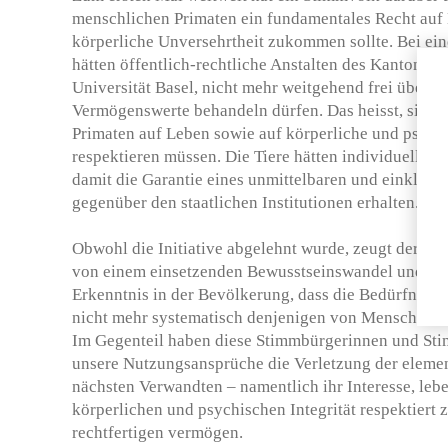
menschlichen Primaten ein fundamentales Recht auf 
körperliche Unversehrtheit zukommen sollte. Bei ein
hätten öffentlich-rechtliche Anstalten des Kantons Ba
Universität Basel, nicht mehr weitgehend frei über P
Vermögenswerte behandeln dürfen. Das heisst, sie h
Primaten auf Leben sowie auf körperliche und psych
respektieren müssen. Die Tiere hätten individuelle, 
damit die Garantie eines unmittelbaren und einklag
gegenüber den staatlichen Institutionen erhalten.
Obwohl die Initiative abgelehnt wurde, zeugt der Ja
von einem einsetzenden Bewusstseinswandel und di
Erkenntnis in der Bevölkerung, dass die Bedürfnisse
nicht mehr systematisch denjenigen von Menschen un
Im Gegenteil haben diese Stimmbürgerinnen und Sti
unsere Nutzungsansprüche die Verletzung der elemen
nächsten Verwandten – namentlich ihr Interesse, lebe
körperlichen und psychischen Integrität respektiert 
rechtfertigen vermögen.